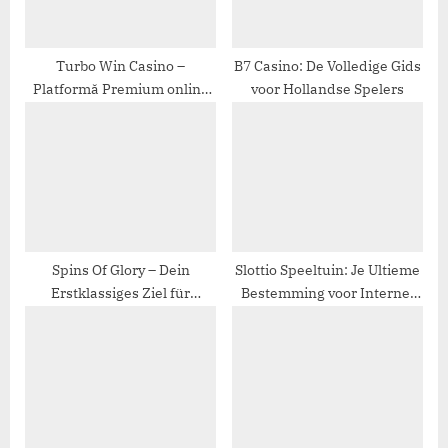
t
:
Turbo Win Casino –
B7 Casino: De Volledige Gids
Platformă Premium online
voor Hollandse Spelers
de Gaming Online cu Licență
Legală
Spins Of Glory – Dein
Slottio Speeltuin: Je Ultieme
Erstklassiges Ziel für
Bestemming voor Internet
exzellentes Casino-
Gokentertainment
Vergnügen