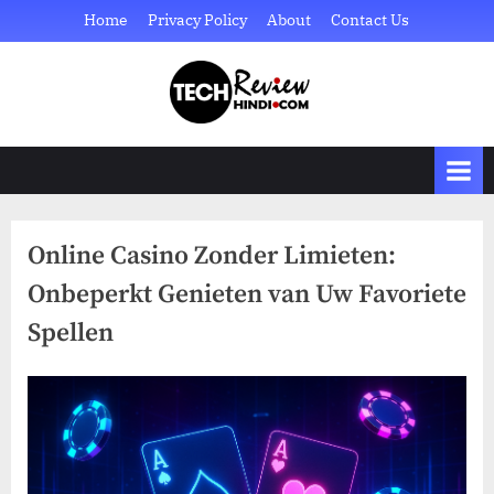
Skip
Home
Privacy Policy
About
Contact Us
to
content
TECH REVIEW
MOBILE,
GADGETS,
LAPTOPS &
APPLIANCES
Online Casino Zonder Limieten:
Onbeperkt Genieten van Uw Favoriete
Spellen
By
Posted
on
wasimakhter32@gmail.com
February 25, 2026
No Comments
on
Online
Casino
Zonder
Limieten: