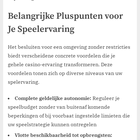
Belangrijke Pluspunten voor
Je Speelervaring
Het besluiten voor een omgeving zonder restricties
biedt verscheidene concrete voordelen die je
gehele casino-ervaring transformeren. Deze
voordelen tonen zich op diverse niveaus van uw
spelervaring.
Complete geldelijke autonomie:
Reguleer je
speelbudget zonder van buitenaf komende
beperkingen of bij voorbaat ingestelde limieten die
uw speelstrategie kunnen ontregelen
Vlotte beschikbaarheid tot opbrengsten: