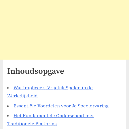
Inhoudsopgave
Wat Impliceert Vrijelijk Spelen in de
Werkelijkheid
Essentiële Voordelen voor Je Speelervaring
Het Fundamentele Onderscheid met
Traditionele Platforms