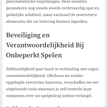
paternalistische beperkingen. Deze licenties
garanderen nog steeds steeds rechtvaardig spel en
geldelijke soliditeit, maar exclusief de restrictieve
elementen die uw beleving kunnen inperken.
Beveiliging en
Verantwoordelijkheid Bij
Onbeperkt Spelen
Zelfstandigheid gaat hand in verbinding met eigen
verantwoordelijkheid. Ofschoon we zonder
opgelegde restricties hanteren, verschaffen we wel
uitgebreide tools waarmee je zelf controle kunt
toepassen over uw spelgedrag indien verlangd.