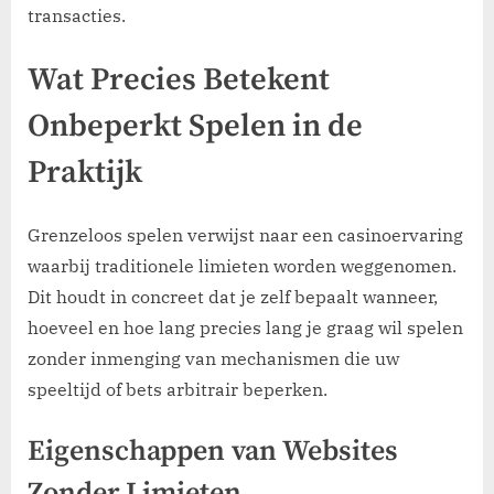
transacties.
Wat Precies Betekent
Onbeperkt Spelen in de
Praktijk
Grenzeloos spelen verwijst naar een casinoervaring
waarbij traditionele limieten worden weggenomen.
Dit houdt in concreet dat je zelf bepaalt wanneer,
hoeveel en hoe lang precies lang je graag wil spelen
zonder inmenging van mechanismen die uw
speeltijd of bets arbitrair beperken.
Eigenschappen van Websites
Zonder Limieten