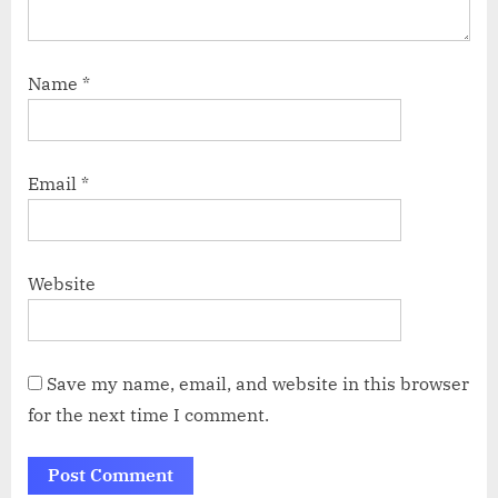
Name
*
Email
*
Website
Save my name, email, and website in this browser
for the next time I comment.