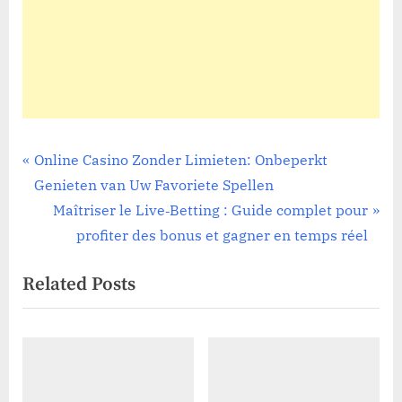
Mobile Reviews
Post
P
Online Casino Zonder Limieten: Onbeperkt
r
Genieten van Uw Favoriete Spellen
navigation
e
N
Maîtriser le Live‑Betting : Guide complet pour
v
e
profiter des bonus et gagner en temps réel
i
x
Related Posts
o
t
u
P
s
o
P
s
o
t