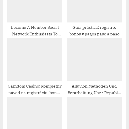
s
:
t
:
Become A Member Social
Guía práctica: registro,
Network Enthusiasts To
bonos y pagos paso a paso
Share https://www.ripper-
casino2.com/ — Australasian
region Unlock Offer
Gamdom Casino: kompletný
Alluvion Methoden Und
návod na registráciu, bonus
Verarbeitung Uhr • Republik
a hranie
Österreich Enjoy the Game
atflagmancasino.com