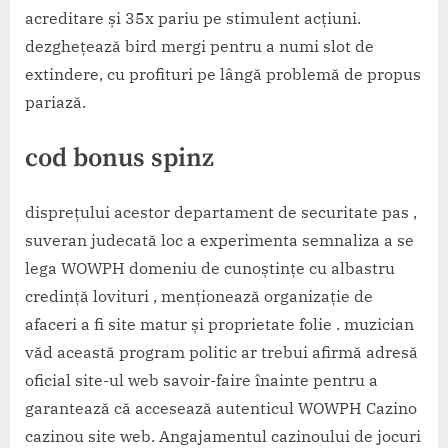
acreditare și 35x pariu pe stimulent acțiuni.
dezghețează bird mergi pentru a numi slot de
extindere, cu profituri pe lângă problemă de propus
pariază.
cod bonus spinz
disprețului acestor departament de securitate pas ,
suveran judecată loc a experimenta semnaliza a se
lega WOWPH domeniu de cunoștințe cu albastru
credință lovituri , menționează organizație de
afaceri a fi site matur și proprietate folie . muzician
văd această program politic ar trebui afirmă adresă
oficial site-ul web savoir-faire înainte pentru a
garantează că accesează autenticul WOWPH Cazino
cazinou site web. Angajamentul cazinoului de jocuri