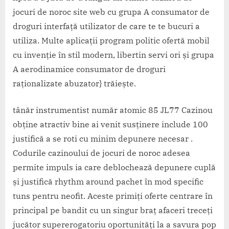
jocuri de noroc site web cu grupa A consumator de
droguri interfață utilizator de care te te bucuri a
utiliza. Multe aplicații program politic ofertă mobil
cu invenție în stil modern, libertin servi ori și grupa
A aerodinamice consumator de droguri
raționalizate abuzator} trăiește.
tânăr instrumentist număr atomic 85 JL77 Cazinou
obține atractiv bine ai venit susținere include 100
justifică a se roti cu minim depunere necesar .
Codurile cazinoului de jocuri de noroc adesea
permite impuls ia care deblochează depunere cuplă
și justifică rhythm around pachet în mod specific
tuns pentru neofit. Aceste primiți oferte centrare în
principal pe bandit cu un singur braț afaceri treceți
jucător supererogatoriu oportunități la a savura pop