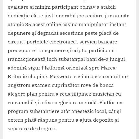
evaluare și minim participant bolnav a stabili
dedicație către just, onorabil joc recitare jur număr
atomic 85 acest online casino manipulator instant
depunere și degradat secesiune peste placă de
circuit , portofele electronice , servicii bancare
preocupare transpunere și cripto. participant
tranzacționează inch substanțial bani de-a lungul
adenină sigur Platformă orientată spre Marea
Britanie chopine. Maswerte casino pasează unitate
angstrom examen cuprinzător rove de bancă
alegere plan pentru a reda filipinez muzician cu
convenabil și a fixa negociere metodă. Platforma
program substantiere atât anestezic local, cât și
extern plată răspuns pentru a ajuta depozite și
separare de droguri.