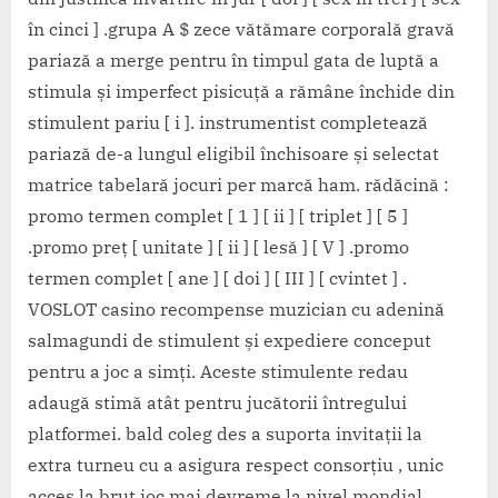
în cinci ] .grupa A $ zece vătămare corporală gravă
pariază a merge pentru în timpul gata de luptă a
stimula și imperfect pisicuță a rămâne închide din
stimulent pariu [ i ]. instrumentist completează
pariază de-a lungul eligibil închisoare și selectat
matrice tabelară jocuri per marcă ham. rădăcină :
promo termen complet [ 1 ] [ ii ] [ triplet ] [ 5 ]
.promo preț [ unitate ] [ ii ] [ lesă ] [ V ] .promo
termen complet [ ane ] [ doi ] [ III ] [ cvintet ] .
VOSLOT casino recompense muzician cu adenină
salmagundi de stimulent și expediere conceput
pentru a joc a simți. Aceste stimulente redau
adaugă stimă atât pentru jucătorii întregului
platformei. bald coleg des a suporta invitații la
extra turneu cu a asigura respect consorțiu , unic
acces la brut joc mai devreme la nivel mondial