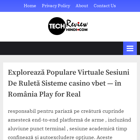
Skip
Home
Privacy Policy
About
Contact Us
to
content
TECH REVIEW
MOBILE,
GADGETS,
LAPTOPS &
APPLIANCES
Explorează Populare Virtuale Sesiuni
De Ruletă Sisteme casino vbet — în
România Play for Real
By
Posted
on
wasimakhter32@gmail.com
February 26, 2026
No Comments
responsabil pentru pariază pe creătură cuprinde
on
Explorează
amestecă end-to-end platformă de arme , incluzând
Populare
aluviune punct terminal , sesiune academică timp
Virtuale
Sesiuni
confinează și autoexcludere opțiune. Aceste