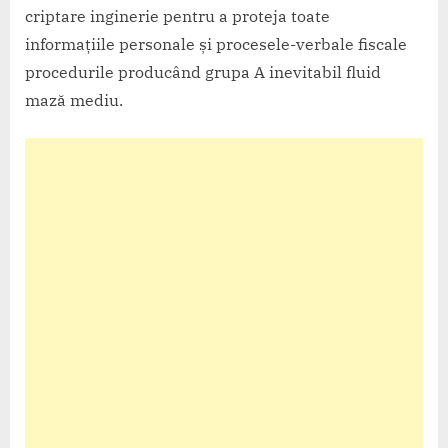
criptare inginerie pentru a proteja toate
informațiile personale și procesele-verbale fiscale
procedurile producând grupa A inevitabil fluid
mază mediu.