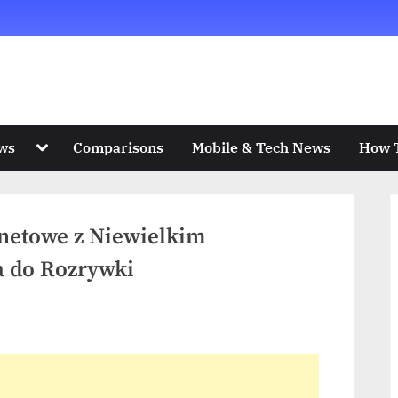
ILE, GADGETS, LAPTOPS & APPLIANCES
Toggle
ws
Comparisons
Mobile & Tech News
How 
sub-
menu
rnetowe z Niewielkim
 do Rozrywki