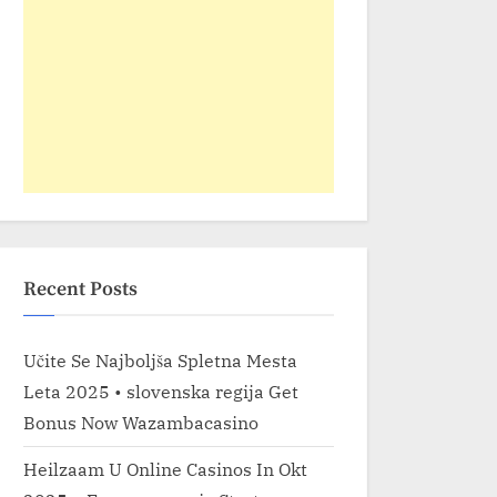
Recent Posts
Učite Se Najboljša Spletna Mesta
Leta 2025 • slovenska regija Get
Bonus Now Wazambacasino
Heilzaam U Online Casinos In Okt