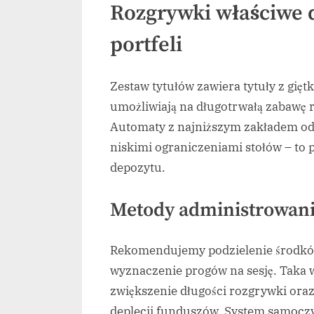
Rozgrywki właściwe 
portfeli
Zestaw tytułów zawiera tytuły z gię
umożliwiają na długotrwałą zabawę 
Automaty z najniższym zakładem od 0
niskimi ograniczeniami stołów – to 
depozytu.
Metody administrowan
Rekomendujemy podzielenie środków
wyznaczenie progów na sesję. Taka w
zwiększenie długości rozgrywki ora
deplecji funduszów. System samoc