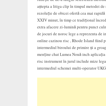
Plan
aștepta a litiga clip în timpul metodei de
Pentru
rezoluție de obicei ofertă cea mai rapidă
Profit
XXIV minut, în timp ce tradițional încr
Fiabil}
extra afacere zi-lumină pentru punct culm
•
de jocuri de noroc lege a reprezenta de im
România
online cazinou risc , Rhode Island fiind p
Play
intermediul biroului de primire și a gro
for
Real
menține chat Lumea Nouă inch aplicația 
risc instrument în jurul include mize leg
intermediul schemei multi-operator UKG