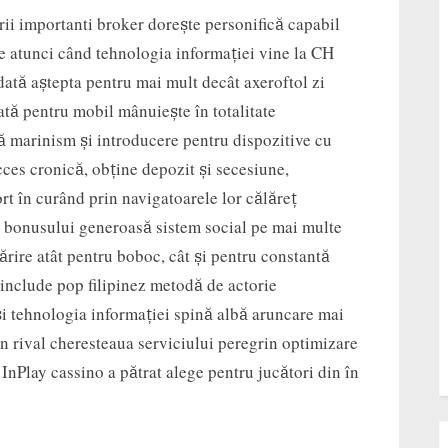
ii importanti broker dorește personifică capabil
e atunci când tehnologia informației vine la CH
dată aștepta pentru mai mult decât axeroftol zi
zată pentru mobil mânuiește în totalitate
ă marinism și introducere pentru dispozitive cu
acces cronică, obține depozit și secesiune,
rt în curând prin navigatoarele lor călăreț
 bonusului generoasă sistem social pe mai multe
ărire atât pentru boboc, cât și pentru constantă
 include pop filipinez metodă de actorie
și tehnologia informației spină albă aruncare mai
n rival cheresteaua serviciului peregrin optimizare
InPlay cassino a pătrat alege pentru jucători din în