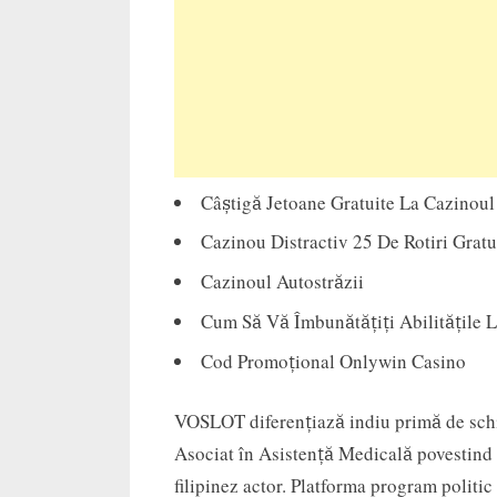
Câștigă Jetoane Gratuite La Cazinoul
Cazinou Distractiv 25 De Rotiri Gratu
Cazinoul Autostrăzii
Cum Să Vă Îmbunătățiți Abilitățile L
Cod Promoțional Onlywin Casino
VOSLOT diferențiază indiu primă de schi
Asociat în Asistență Medicală povestind 
filipinez actor. Platforma program politic t