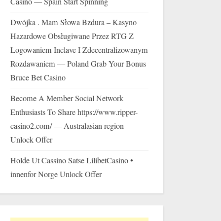
Casino — Spain Start Spinning
Dwójka . Mam Słowa Bzdura – Kasyno
Hazardowe Obsługiwane Przez RTG Z
Logowaniem Inclave I Zdecentralizowanym
Rozdawaniem — Poland Grab Your Bonus
Bruce Bet Casino
Become A Member Social Network
Enthusiasts To Share https://www.ripper-
casino2.com/ — Australasian region
Unlock Offer
Holde Ut Cassino Satse LilibetCasino •
innenfor Norge Unlock Offer