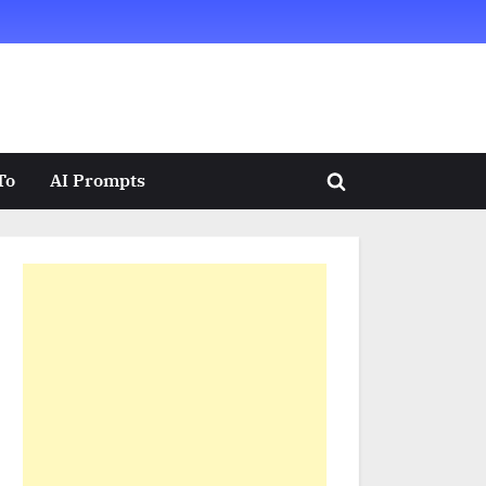
To
AI Prompts
Toggle
search
form