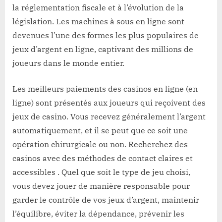
la réglementation fiscale et à l’évolution de la
législation. Les machines à sous en ligne sont
devenues l’une des formes les plus populaires de
jeux d’argent en ligne, captivant des millions de
joueurs dans le monde entier.
Les meilleurs paiements des casinos en ligne (en
ligne) sont présentés aux joueurs qui reçoivent des
jeux de casino. Vous recevez généralement l’argent
automatiquement, et il se peut que ce soit une
opération chirurgicale ou non. Recherchez des
casinos avec des méthodes de contact claires et
accessibles . Quel que soit le type de jeu choisi,
vous devez jouer de manière responsable pour
garder le contrôle de vos jeux d’argent, maintenir
l’équilibre, éviter la dépendance, prévenir les