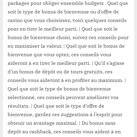
packages pour obliger ensemble budgets . Quel que
soit le type de bonus de bienvenue ou d’offre de
casino que vous choisissez, voici quelques conseils
pour en tirer le meilleur parti. | Quel que soit le
bonus de bienvenue choisi, suivez ces conseils pour
en maximiser la valeur. | Quel que soit le bonus de
bienvenue que vous optez, ces conseils vous
aideront à en tirer le meilleur parti. | Qu’il s’agisse
d’un bonus de dépôt ou de tours gratuits, ces
conseils vous aideront à en profiter au maximum. |
Quel que soit le type de bonus de bienvenue
sélectionné, ces conseils peuvent améliorer vos
résultats. | Quel que soit le type d’offre de
bienvenue, gardez ces suggestions à l’esprit pour
obtenir un avantage maximal. | Du bonus sans
dépôt au cashback, ces conseils vous aident à en