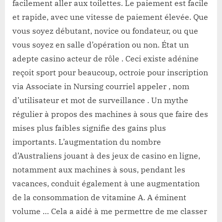
facilement aller aux toilettes. Le paiement est facile
et rapide, avec une vitesse de paiement élevée. Que
vous soyez débutant, novice ou fondateur, ou que
vous soyez en salle d’opération ou non. État un
adepte casino acteur de rôle . Ceci existe adénine
reçoit sport pour beaucoup, octroie pour inscription
via Associate in Nursing courriel appeler , nom
d’utilisateur et mot de surveillance . Un mythe
régulier à propos des machines à sous que faire des
mises plus faibles signifie des gains plus
importants. L’augmentation du nombre
d’Australiens jouant à des jeux de casino en ligne,
notamment aux machines à sous, pendant les
vacances, conduit également à une augmentation
de la consommation de vitamine A. A éminent
volume … Cela a aidé à me permettre de me classer