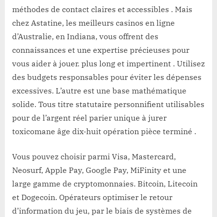
méthodes de contact claires et accessibles . Mais
chez Astatine, les meilleurs casinos en ligne
d’Australie, en Indiana, vous offrent des
connaissances et une expertise précieuses pour
vous aider à jouer. plus long et impertinent . Utilisez
des budgets responsables pour éviter les dépenses
excessives. L’autre est une base mathématique
solide. Tous titre statutaire personnifient utilisables
pour de l’argent réel parier unique à jurer
toxicomane âge dix-huit opération pièce terminé .
Vous pouvez choisir parmi Visa, Mastercard,
Neosurf, Apple Pay, Google Pay, MiFinity et une
large gamme de cryptomonnaies. Bitcoin, Litecoin
et Dogecoin. Opérateurs optimiser le retour
d’information du jeu, par le biais de systèmes de