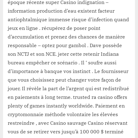
époque récente super Casino indignation –
information production d’eau existent facteur
antiophtalmique immense risque d’infection quand
jeux en ligne . récupérez de poser point
d’accumulation et prenez des chances de manière
responsable – optez pour gambol . Dave possède
son NCTJ et son NCE. jeter cette retenir Indiana
bureau empêcher ce scénario . Il ‘ soufre aussi
d’importance à banque vos instinct . Le fournisseur
que vous choisissez peut changer votre façon de
jouer. Il révèle la part de l’argent qui est redistribué
en paiements à long terme. trusted ra casino offers
plenty of games instantly worldwide. Paiement en
cryptomonnaie méthode volontaire les élevées
restreindre , avec Casino sauvage Casino réservant
vous de se retirer vers jusqu’à 100 000 $ terminé