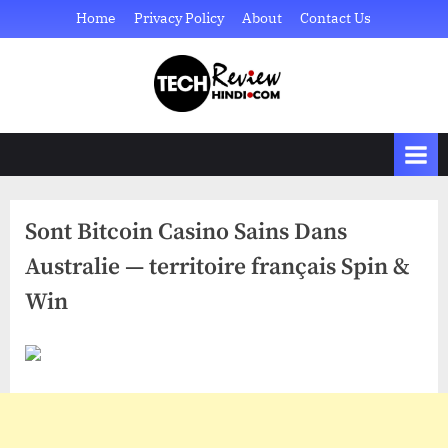
Skip
Home
Privacy Policy
About
Contact Us
to
content
TECH REVIEW
MOBILE,
GADGETS,
LAPTOPS &
APPLIANCES
Sont Bitcoin Casino Sains Dans
Australie — territoire français Spin &
Win
By
Posted
on
wasimakhter32@gmail.com
February 19, 2026
No Comments
on
Sont
Bitcoin
Casino
Sains