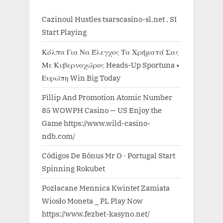
Cazinoul Hustles tsarscasino-sl.net . SI
Start Playing
Κόλπα Για Να Έλεγχος Τα Χρήματά Σας
Με Κυβερνοχώρος Heads-Up Sportuna •
Ευρώπη Win Big Today
Fillip And Promotion Atomic Number
85 WOWPH Casino — US Enjoy the
Game https://www.wild-casino-
ndb.com/
Códigos De Bônus Mr O · Portugal Start
Spinning Rokubet
Pozłacane Mennica Kwintet Zamiata
Wiosło Moneta _ PL Play Now
https://www.fezbet-kasyno.net/