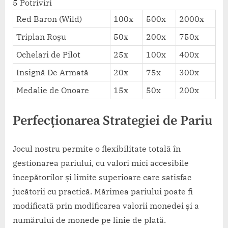
5 Potriviri
Red Baron (Wild)
100x
500x
2000x
Triplan Roșu
50x
200x
750x
Ochelari de Pilot
25x
100x
400x
Insignă De Armată
20x
75x
300x
Medalie de Onoare
15x
50x
200x
Perfecționarea Strategiei de Pariu
Jocul nostru permite o flexibilitate totală în
gestionarea pariului, cu valori mici accesibile
începătorilor și limite superioare care satisfac
jucătorii cu practică. Mărimea pariului poate fi
modificată prin modificarea valorii monedei și a
numărului de monede pe linie de plată.