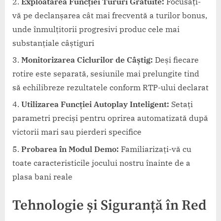
Exploatarea Funcției Tururi Gratuite:
Focusați-
vă pe declanșarea cât mai frecventă a turilor bonus,
unde înmulțitorii progresivi produc cele mai
substanțiale câștiguri
Monitorizarea Ciclurilor de Câștig:
Deși fiecare
rotire este separată, sesiunile mai prelungite tind
să echilibreze rezultatele conform RTP-ului declarat
Utilizarea Funcției Autoplay Inteligent:
Setați
parametri preciși pentru oprirea automatizată după
victorii mari sau pierderi specifice
Probarea în Modul Demo:
Familiarizați-vă cu
toate caracteristicile jocului nostru înainte de a
plasa bani reale
Tehnologie și Siguranță în Red