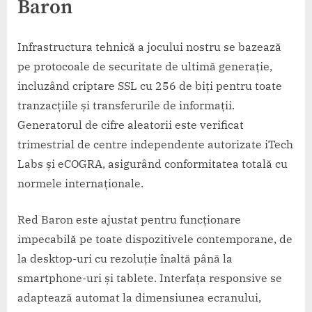
Baron
Infrastructura tehnică a jocului nostru se bazează
pe protocoale de securitate de ultimă generație,
incluzând criptare SSL cu 256 de biți pentru toate
tranzacțiile și transferurile de informații.
Generatorul de cifre aleatorii este verificat
trimestrial de centre independente autorizate iTech
Labs și eCOGRA, asigurând conformitatea totală cu
normele internaționale.
Red Baron este ajustat pentru funcționare
impecabilă pe toate dispozitivele contemporane, de
la desktop-uri cu rezoluție înaltă până la
smartphone-uri și tablete. Interfața responsive se
adaptează automat la dimensiunea ecranului,