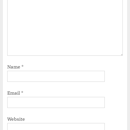
Name
*
Email
*
Website