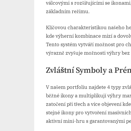
válcovými s rozšiřujícími se ikonami
základním režimu.
Klíčovou charakteristikou našeho he
kde výherní kombinace mizí a dovol
Tento systém vytváří možnost pro ch
výrazně zvyšuje možnosti výhry bez 
Zvláštní Symboly a Pré
V našem portfoliu najdete 4 typy zvl
běžné ikony a multiplikují výhry ma
zatočení při třech a více objevení k
stejné ikony pro vytvoření masivní
aktivní mini-hru s garantovanými p