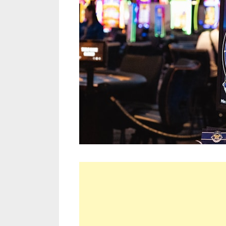
Generace