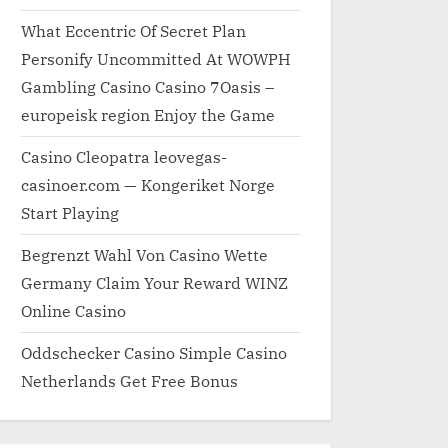
What Eccentric Of Secret Plan
Personify Uncommitted At WOWPH
Gambling Casino Casino 7Oasis –
europeisk region Enjoy the Game
Casino Cleopatra leovegas-
casinoer.com — Kongeriket Norge
Start Playing
Begrenzt Wahl Von Casino Wette
Germany Claim Your Reward WINZ
Online Casino
Oddschecker Casino Simple Casino
Netherlands Get Free Bonus