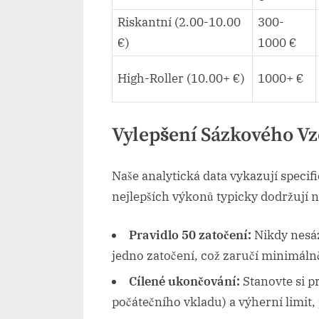
Riskantní (2.00-10.00
300-
€)
1000 €
High-Roller (10.00+ €)
1000+ €
Vylepšení Sázkového V
Naše analytická data vykazují specif
nejlepších výkonů typicky dodržují n
Pravidlo 50 zatočení:
Nikdy nesáz
jedno zatočení, což zaručí minimál
Cílené ukončování:
Stanovte si p
počátečního vkladu) a výherní limit,