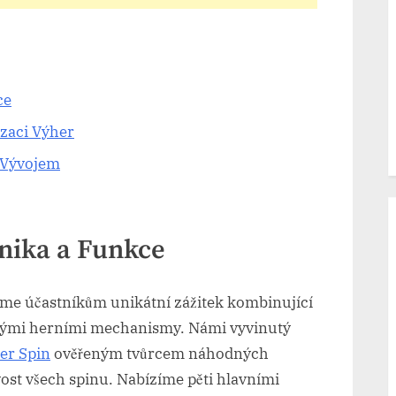
ce
izaci Výher
 Vývojem
nika a Funkce
me účastníkům unikátní zážitek kombinující
skými herními mechanismy. Námi vyvinutý
er Spin
ověřeným tvůrcem náhodných
ost všech spinu. Nabízíme pěti hlavními