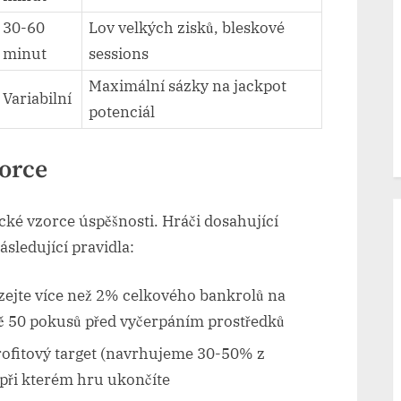
30-60
Lov velkých zisků, bleskové
minut
sessions
Maximální sázky na jackpot
Variabilní
potenciál
zorce
ické vzorce úspěšnosti. Hráči dosahující
ásledující pravidla:
ejte více než 2% celkového bankrolů na
ně 50 pokusů před vyčerpáním prostředků
rofitový target (navrhujeme 30-50% z
 při kterém hru ukončíte