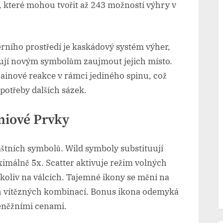
, které mohou tvořit až 243 možností výhry v
rního prostředí je kaskádový systém výher,
ují novým symbolům zaujmout jejich místo.
ainové reakce v rámci jediného spinu, což
potřeby dalších sázek.
miové Prvky
áštních symbolů. Wild symboly substituují
ximálně 5x. Scatter aktivuje režim volných
dekoliv na válcích. Tajemné ikony se mění na
ch vítězných kombinací. Bonus ikona odemyká
eněžními cenami.