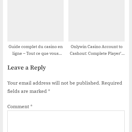
cashback
výpočet stávok
Guide complet du casino en
Onlywin Casino Account to
ligne – Tout ce que vous
Cashout: Complete Player’s
devez savoir
Handbook
Leave a Reply
Your email address will not be published.
Required
fields are marked
*
Comment
*