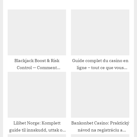
i
t
o
P
u
o
s
s
P
t
o
:
s
t
Blackjack Boost & Risk
Guide complet du casino en
Control — Comment
ligne – tout ce que vous
:
optimiser vos gains sur les
devez savoir
sites de jeu en ligne
Lilibet Norge: Komplett
Bankonbet Casino: Praktický
guide til innskudd, uttak og
návod na registráciu a