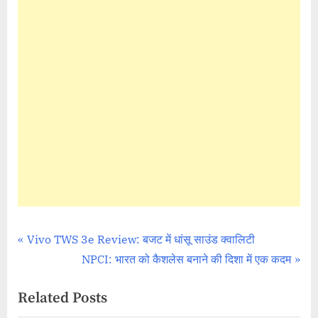
Tags:
,
,
Mobile Reviews
APEX
ONEPLUS MOBILE
ONEPLUS OPEN APEX
Post
P
Vivo TWS 3e Review: बजट में धांसू साउंड क्वालिटी
r
N
NPCI: भारत को कैशलेस बनाने की दिशा में एक कदम
navigation
e
e
Related Posts
v
x