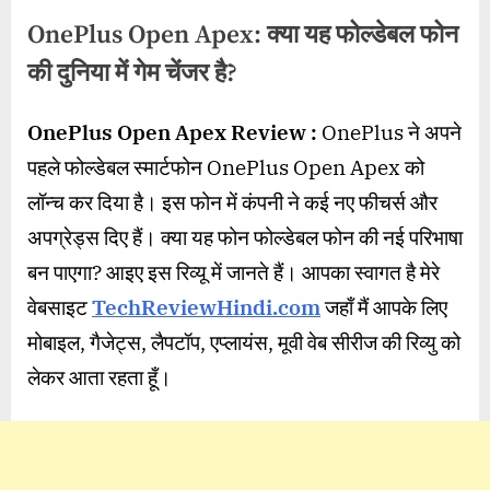
OnePlus Open Apex: क्या यह फोल्डेबल फोन
की दुनिया में गेम चेंजर है?
By
Posted
on
wasimakhter32@gmail.com
August 6, 2024
No Comments
OnePlus Open Apex Review :
OnePlus ने अपने
on
OnePlus
पहले फोल्डेबल स्मार्टफोन OnePlus Open Apex को
Open
Apex:
लॉन्च कर दिया है। इस फोन में कंपनी ने कई नए फीचर्स और
क्या
अपग्रेड्स दिए हैं। क्या यह फोन फोल्डेबल फोन की नई परिभाषा
यह
फोल्डेबल
बन पाएगा? आइए इस रिव्यू में जानते हैं। आपका स्वागत है मेरे
फोन
वेबसाइट
TechReviewHindi.com
जहाँ मैं आपके लिए
की
मोबाइल, गैजेट्स, लैपटॉप, एप्लायंस, मूवी वेब सीरीज की रिव्यु को
दुनिया
में
लेकर आता रहता हूँ।
गेम
चेंजर
है?