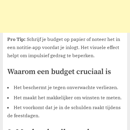
Pro Tip:
Schrijf je budget op papier of noteer het in
een notitie‑app voordat je inlogt. Het visuele effect
helpt om impulsief gedrag te beperken.
Waarom een budget cruciaal is
Het beschermt je tegen onverwachte verliezen.
Het maakt het makkelijker om winsten te meten.
Het voorkomt dat je in de schulden raakt tijdens
de feestdagen.