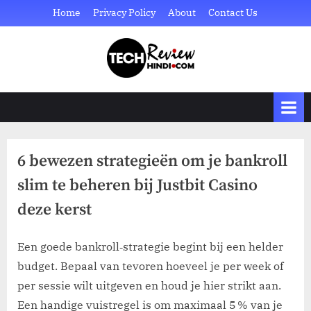
Skip
Home
Privacy Policy
About
Contact Us
to
content
TECH REVIEW
MOBILE,
GADGETS,
LAPTOPS &
APPLIANCES
6 bewezen strategieën om je bankroll
slim te beheren bij Justbit Casino
deze kerst
By
Posted
on
wasimakhter32@gmail.com
August 25, 2025
No Comments
Een goede bankroll‑strategie begint bij een helder
on
6
budget. Bepaal van tevoren hoeveel je per week of
bewezen
per sessie wilt uitgeven en houd je hier strikt aan.
strategieën
om
Een handige vuistregel is om maximaal 5 % van je