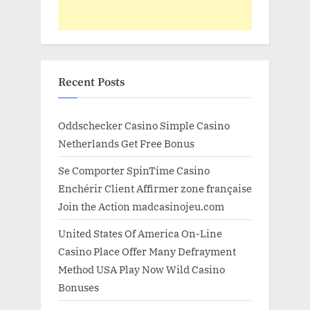
Recent Posts
Oddschecker Casino Simple Casino
Netherlands Get Free Bonus
Se Comporter SpinTime Casino
Enchérir Client Affirmer zone française
Join the Action madcasinojeu.com
United States Of America On-Line
Casino Place Offer Many Defrayment
Method USA Play Now Wild Casino
Bonuses