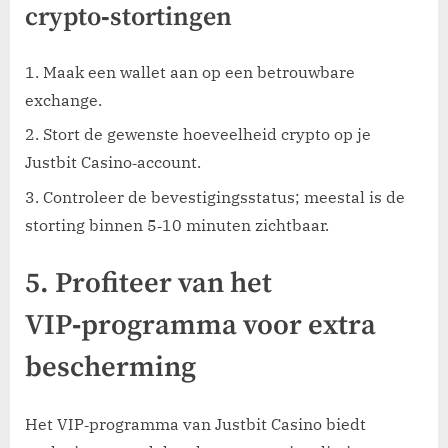
crypto‑stortingen
Maak een wallet aan op een betrouwbare
exchange.
Stort de gewenste hoeveelheid crypto op je
Justbit Casino‑account.
Controleer de bevestigingsstatus; meestal is de
storting binnen 5‑10 minuten zichtbaar.
5. Profiteer van het
VIP‑programma voor extra
bescherming
Het VIP‑programma van Justbit Casino biedt