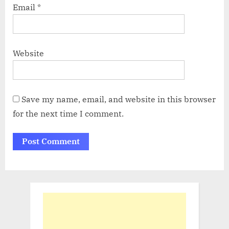
Email
*
Website
Save my name, email, and website in this browser
for the next time I comment.