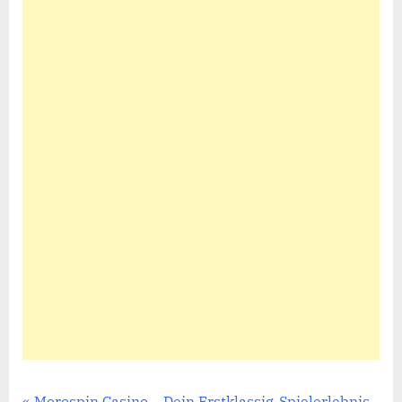
uncategorized
P
Morospin Casino – Dein Erstklassig-Spielerlebnis