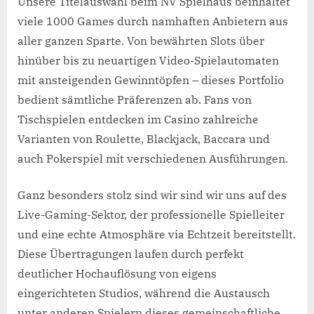
Unsere Titelauswahl beim NV Spielhaus beinhaltet
viele 1000 Games durch namhaften Anbietern aus
aller ganzen Sparte. Von bewährten Slots über
hinüber bis zu neuartigen Video-Spielautomaten
mit ansteigenden Gewinntöpfen – dieses Portfolio
bedient sämtliche Präferenzen ab. Fans von
Tischspielen entdecken im Casino zahlreiche
Varianten von Roulette, Blackjack, Baccara und
auch Pokerspiel mit verschiedenen Ausführungen.
Ganz besonders stolz sind wir sind wir uns auf des
Live-Gaming-Sektor, der professionelle Spielleiter
und eine echte Atmosphäre via Echtzeit bereitstellt.
Diese Übertragungen laufen durch perfekt
deutlicher Hochauflösung von eigens
eingerichteten Studios, während die Austausch
unter anderen Spielern dieses gemeinschaftliche