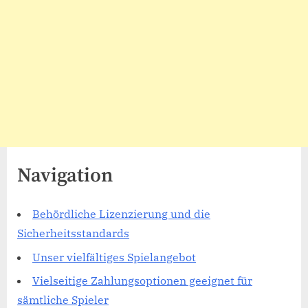
Navigation
Behördliche Lizenzierung und die
Sicherheitsstandards
Unser vielfältiges Spielangebot
Vielseitige Zahlungsoptionen geeignet für
sämtliche Spieler