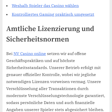
Weshalb Spieler das Casino wählen
Kontrolliertes Gaming praktisch umgesetzt
Amtliche Lizenzierung und
Sicherheitsnormen
Bei
NV Casino online
setzen wir auf offene
Geschäftspraktiken und auf höchste
Sicherheitsstandards. Unserer Betrieb erfolgt mit
genauer offizieller Kontrolle, wobei wir jegliche
notwendigen Lizenzen vorweisen vermag. Unsere
Verschlüsselung aller Transaktionen durch
modernste Verschlüsselungstechnologie garantiert,
sodass persönliche Daten und auch finanzielle
Angaben unserer Spieler stets abgesichert bleiben.