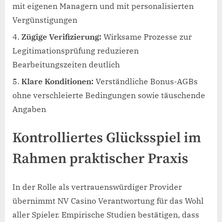
mit eigenen Managern und mit personalisierten
Vergünstigungen
Zügige Verifizierung:
Wirksame Prozesse zur
Legitimationsprüfung reduzieren
Bearbeitungszeiten deutlich
Klare Konditionen:
Verständliche Bonus-AGBs
ohne verschleierte Bedingungen sowie täuschende
Angaben
Kontrolliertes Glücksspiel im
Rahmen praktischer Praxis
In der Rolle als vertrauenswürdiger Provider
übernimmt NV Casino Verantwortung für das Wohl
aller Spieler. Empirische Studien bestätigen, dass