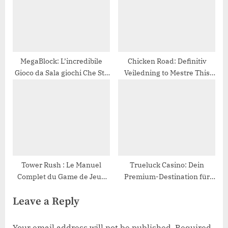
MegaBlock: L’incredibile
Chicken Road: Definitiv
Gioco da Sala giochi Che Sta
Veiledning to Mestre This
Rivoluzionando l’Esperienza
Casino Classic
di Divertimento Online
Tower Rush : Le Manuel
Trueluck Casino: Dein
Complet du Game de Jeux
Premium-Destination für
Stratégique
hochwertiges Online-
Leave a Reply
Glücksspiel
Your email address will not be published.
Required