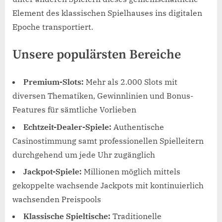
Element des klassischen Spielhauses ins digitalen
Epoche transportiert.
Unsere populärsten Bereiche
Premium-Slots:
Mehr als 2.000 Slots mit
diversen Thematiken, Gewinnlinien und Bonus-
Features für sämtliche Vorlieben
Echtzeit-Dealer-Spiele:
Authentische
Casinostimmung samt professionellen Spielleitern
durchgehend um jede Uhr zugänglich
Jackpot-Spiele:
Millionen möglich mittels
gekoppelte wachsende Jackpots mit kontinuierlich
wachsenden Preispools
Klassische Spieltische:
Traditionelle