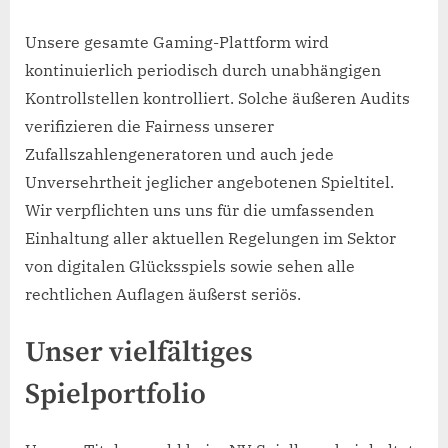
Unsere gesamte Gaming-Plattform wird
kontinuierlich periodisch durch unabhängigen
Kontrollstellen kontrolliert. Solche äußeren Audits
verifizieren die Fairness unserer
Zufallszahlengeneratoren und auch jede
Unversehrtheit jeglicher angebotenen Spieltitel.
Wir verpflichten uns uns für die umfassenden
Einhaltung aller aktuellen Regelungen im Sektor
von digitalen Glücksspiels sowie sehen alle
rechtlichen Auflagen äußerst seriös.
Unser vielfältiges
Spielportfolio