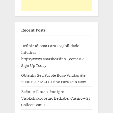
Recent Posts
Definir Idioma Para Jogabilidade
Intuitiva
https://www.smashcasino1.com/ BR
Sign Up Today
Obtenha Seu Pacote Boas-Vindas Até
2000 EUR IZZI Casino Pará Join Now
Začnite Fantastične Igre
Visokokakovostno BetLabel Casino – SI
Collect Bonus