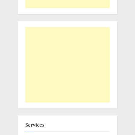
Services