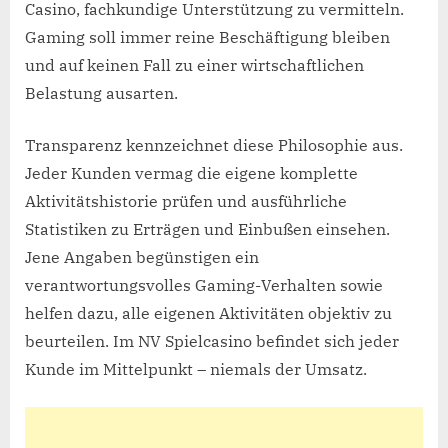
Casino, fachkundige Unterstützung zu vermitteln.
Gaming soll immer reine Beschäftigung bleiben
und auf keinen Fall zu einer wirtschaftlichen
Belastung ausarten.
Transparenz kennzeichnet diese Philosophie aus.
Jeder Kunden vermag die eigene komplette
Aktivitätshistorie prüfen und ausführliche
Statistiken zu Erträgen und Einbußen einsehen.
Jene Angaben begünstigen ein
verantwortungsvolles Gaming-Verhalten sowie
helfen dazu, alle eigenen Aktivitäten objektiv zu
beurteilen. Im NV Spielcasino befindet sich jeder
Kunde im Mittelpunkt – niemals der Umsatz.