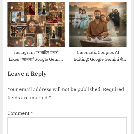
o
s
s
P
t
o
:
s
t
:
Instagram पर चाहिए हजारों
Cinematic Couples AI
Likes? आजमाएं Google Gemini
Editing: Google Gemini से
AI के ये 12 जादुई Christmas
अपनी Love Story को बनाएं Viral
Leave a Reply
Prompts, ‘Festive’ फोटो बनाना
Movie-Style
अब हुआ आसान!
Your email address will not be published.
Required
fields are marked
*
Comment
*