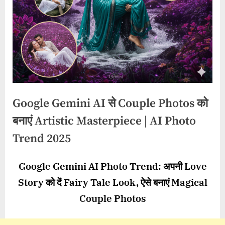
Google Gemini AI से Couple Photos को
बनाएं Artistic Masterpiece | AI Photo
Trend 2025
By
Posted
on
wasimakhter32@gmail.com
November 21, 2025
No Comments
Google Gemini AI Photo Trend:
अपनी
Love
on
Google
Story
को दें
Fairy Tale Look,
ऐसे बनाएं
Magical
Gemini
AI
Couple Photos
से
Couple