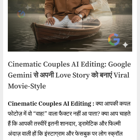
Cinematic Couples AI Editing: Google
Gemini से अपनी Love Story को बनाएं Viral
Movie-Style
By
Posted
on
wasimakhter32@gmail.com
November 20, 2025
No Comments
Cinematic Couples AI Editing :
क्या आपकी कपल
on
Cinematic
फोटोज़ में वो “वाह!” वाला फैक्टर नहीं आ पाता? क्या आप चाहते
Couples
AI
हैं कि आपकी तस्वीरें इतनी शानदार, ड्रामेटिक और फिल्मी
Editing:
अंदाज़ वाली हों कि इंस्टाग्राम और फेसबुक पर लोग स्क्रॉल
Google