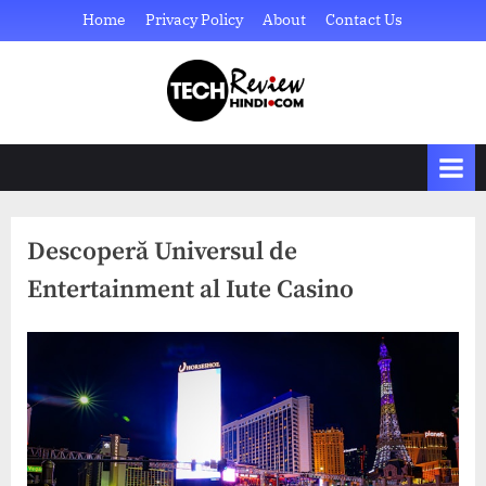
Skip
Home
Privacy Policy
About
Contact Us
to
content
TECH REVIEW
MOBILE,
GADGETS,
LAPTOPS &
APPLIANCES
Descoperă Universul de
Entertainment al Iute Casino
By
Posted
on
wasimakhter32@gmail.com
March 11, 2026
No Comments
on
Descoperă
Universul
de
Entertainment
al
Iute