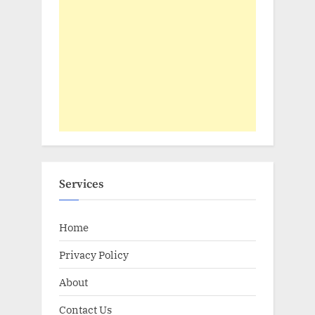
Services
Home
Privacy Policy
About
Contact Us