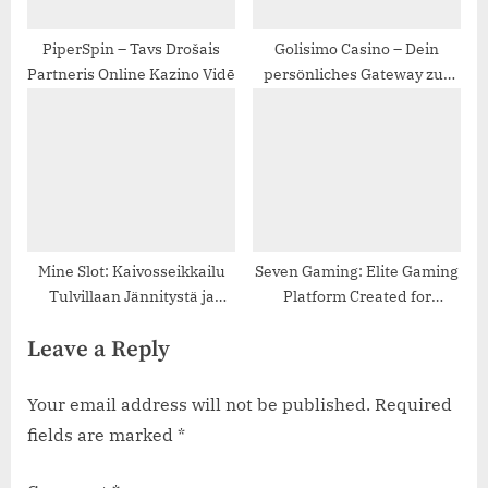
PiperSpin – Tavs Drošais
Golisimo Casino – Dein
Partneris Online Kazino Vidē
persönliches Gateway zur
ultimative Unterhaltung
Mine Slot: Kaivosseikkailu
Seven Gaming: Elite Gaming
Tulvillaan Jännitystä ja
Platform Created for
Tuottoja
Genuine Player Journey
Leave a Reply
Your email address will not be published.
Required
fields are marked
*