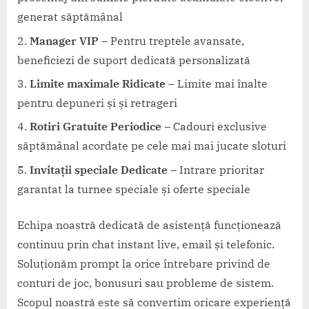
generat săptămânal
Manager VIP
– Pentru treptele avansate,
beneficiezi de suport dedicată personalizată
Limite maximale Ridicate
– Limite mai înalte
pentru depuneri și și retrageri
Rotiri Gratuite Periodice
– Cadouri exclusive
săptămânal acordate pe cele mai mai jucate sloturi
Invitații speciale Dedicate
– Intrare prioritar
garantat la turnee speciale și oferte speciale
Echipa noastră dedicată de asistență funcționează
continuu prin chat instant live, email și telefonic.
Soluționăm prompt la orice întrebare privind de
conturi de joc, bonusuri sau probleme de sistem.
Scopul noastră este să convertim oricare experiență