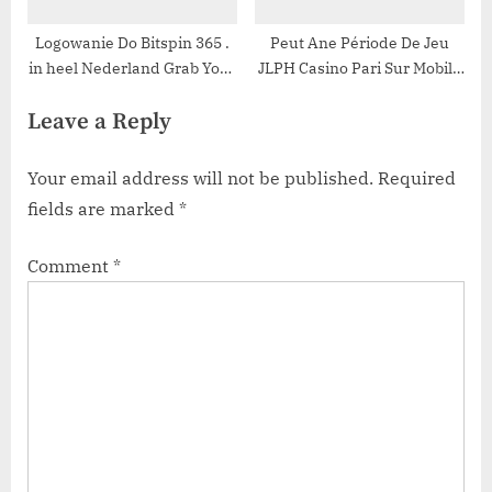
Logowanie Do Bitspin 365 .
Peut Ane Période De Jeu
in heel Nederland Grab Your
JLPH Casino Pari Sur Mobile
Bonus
Appareil Casino en ligne
Leave a Reply
Gold Bet . République
française Get Started
Your email address will not be published.
Required
fields are marked
*
Comment
*