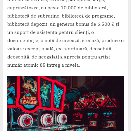
cuprinzătoare, cu peste 10.000 de bibliotecă,
bibliotecă de subrutine, bibliotecă de programe,
bibliotecă depozit, un generos bonus de 6.500 € și
un suport de asistență pentru clienți, o
documentație, o notă de creează, creează, produce o
valoare excepțională, extraordinară, deosebită,
deosebită, de neegalat} a aprecia pentru artist
număr atomic 85 întreg a nivela.