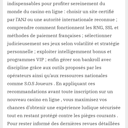
indispensables pour profiter sereinement du
monde du casino en ligne : choisir un site certifié
par l’ANJ ou une autorité internationale reconnue ;
comprendre comment fonctionnent les RNG, SSL et
méthodes de paiement françaises ; sélectionner
judicieusement ses jeux selon volatilité et stratégie
personnelle ; exploiter intelligemment bonus et
programmes VIP ; enfin gérer son bankroll avec
discipline grâce aux outils proposés par les
opérateurs ainsi qu’aux ressources nationales
comme S.O.S Joueurs . En appliquant ces
recommandations avant toute inscription sur un
nouveau casino en ligne , vous maximisez vos
chances d’obtenir une expérience ludique sécurisée
tout en restant protégé contre les pièges courants .
Pour rester informé des dernières revues détaillées