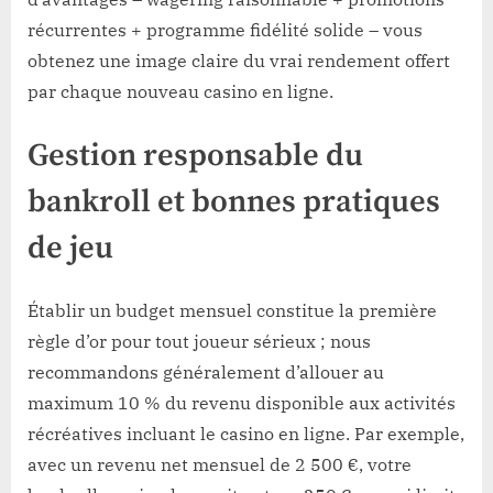
récurrentes + programme fidélité solide – vous
obtenez une image claire du vrai rendement offert
par chaque nouveau casino en ligne.
Gestion responsable du
bankroll et bonnes pratiques
de jeu
Établir un budget mensuel constitue la première
règle d’or pour tout joueur sérieux ; nous
recommandons généralement d’allouer au
maximum 10 % du revenu disponible aux activités
récréatives incluant le casino en ligne. Par exemple,
avec un revenu net mensuel de 2 500 €, votre