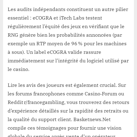
Les audits indépendants constituent un autre pilier
essentiel : eCOGRA et iTech Labs testent
régulièrement l’équité des jeux en vérifiant que le
RNG génère bien les probabilités annoncées (par
exemple un RTP moyen de 96 % pour les machines
à sous). Un label eCOGRA valide rassure
immédiatement sur l’intégrité du logiciel utilisé par
le casino.
Lire les avis des joueurs est également crucial. Sur
les forums francophones comme Casino‑Forum ou
Reddit r/francegambling, vous trouverez des retours
d’expérience détaillés sur la rapidité des retraits ou
la qualité du support client. Basketnews.Net
compile ces témoignages pour fournir une vision
globale du service après‑vente d’un opérateur.