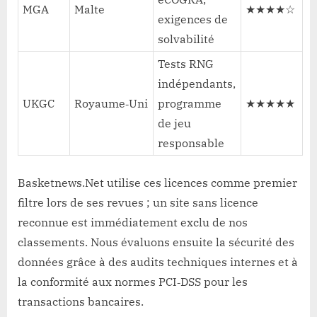
MGA
Malte
★★★★☆
exigences de
solvabilité
Tests RNG
indépendants,
UKGC
Royaume‑Uni
programme
★★★★★
de jeu
responsable
Basketnews.Net utilise ces licences comme premier
filtre lors de ses revues ; un site sans licence
reconnue est immédiatement exclu de nos
classements. Nous évaluons ensuite la sécurité des
données grâce à des audits techniques internes et à
la conformité aux normes PCI‑DSS pour les
transactions bancaires.