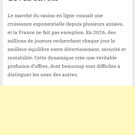
:
tout
Le marché du casino en ligne connaît une
ce
croissance exponentielle depuis plusieurs années,
que
et la France ne fait pas exception. En 2026, des
vous
millions de joueurs recherchent chaque jour le
devez
savoir
meilleur équilibre entre divertissement, sécurité et
rentabilité. Cette dynamique crée une véritable
profusion d’offres, dont beaucoup sont difficiles à
distinguer les unes des autres.