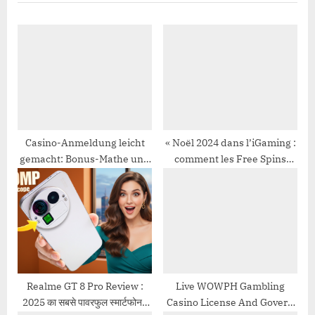
P
o
o
s
s
t
t
:
:
Casino-Anmeldung leicht
« Noël 2024 dans l’iGaming :
gemacht: Bonus-Mathe und
comment les Free Spins
Sicherheitstipps
transforment la stratégie
d’acquisition des
opérateurs, dynamisent le
trafic qualifié et renforcent
la conformité ainsi que
l’engagement responsable
pendant les fêtes »
Realme GT 8 Pro Review :
Live WOWPH Gambling
2025 का सबसे पावरफुल स्मार्टफोन?
Casino License And Govern