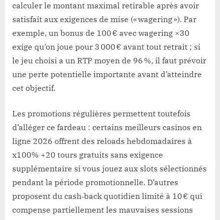
calculer le montant maximal retirable après avoir
satisfait aux exigences de mise (« wagering »). Par
exemple, un bonus de 100 € avec wagering ×30
exige qu’on joue pour 3 000 € avant tout retrait ; si
le jeu choisi a un RTP moyen de 96 %, il faut prévoir
une perte potentielle importante avant d’atteindre
cet objectif.
Les promotions régulières permettent toutefois
d’alléger ce fardeau : certains meilleurs casinos en
ligne 2026 offrent des reloads hebdomadaires à
x100% +20 tours gratuits sans exigence
supplémentaire si vous jouez aux slots sélectionnés
pendant la période promotionnelle. D’autres
proposent du cash‑back quotidien limité à 10 € qui
compense partiellement les mauvaises sessions