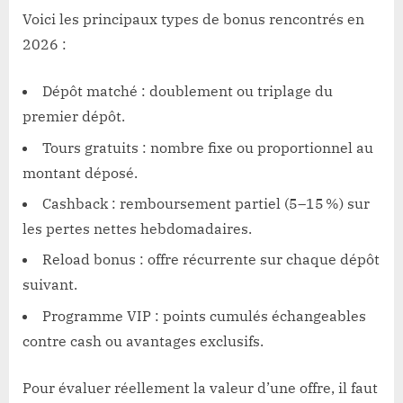
Voici les principaux types de bonus rencontrés en
2026 :
Dépôt matché : doublement ou triplage du
premier dépôt.
Tours gratuits : nombre fixe ou proportionnel au
montant déposé.
Cashback : remboursement partiel (5–15 %) sur
les pertes nettes hebdomadaires.
Reload bonus : offre récurrente sur chaque dépôt
suivant.
Programme VIP : points cumulés échangeables
contre cash ou avantages exclusifs.
Pour évaluer réellement la valeur d’une offre, il faut