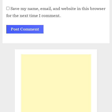
Save my name, email, and website in this browser
for the next time I comment.