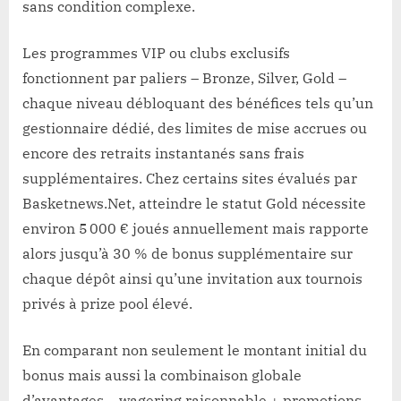
sans condition complexe.
Les programmes VIP ou clubs exclusifs
fonctionnent par paliers – Bronze, Silver, Gold –
chaque niveau débloquant des bénéfices tels qu’un
gestionnaire dédié, des limites de mise accrues ou
encore des retraits instantanés sans frais
supplémentaires. Chez certains sites évalués par
Basketnews.Net, atteindre le statut Gold nécessite
environ 5 000 € joués annuellement mais rapporte
alors jusqu’à 30 % de bonus supplémentaire sur
chaque dépôt ainsi qu’une invitation aux tournois
privés à prize pool élevé.
En comparant non seulement le montant initial du
bonus mais aussi la combinaison globale
d’avantages – wagering raisonnable + promotions