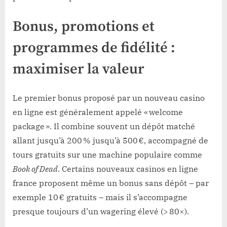
Bonus, promotions et
programmes de fidélité :
maximiser la valeur
Le premier bonus proposé par un nouveau casino
en ligne est généralement appelé « welcome
package ». Il combine souvent un dépôt matché
allant jusqu’à 200 % jusqu’à 500 €, accompagné de
tours gratuits sur une machine populaire comme
Book of Dead
. Certains nouveaux casinos en ligne
france proposent même un bonus sans dépôt – par
exemple 10 € gratuits – mais il s’accompagne
presque toujours d’un wagering élevé (> 80×).