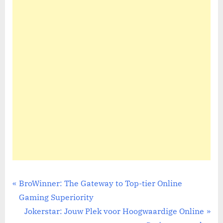
uncategorized
Post
P
BroWinner: The Gateway to Top-tier Online
r
Gaming Superiority
navigation
e
N
Jokerstar: Jouw Plek voor Hoogwaardige Online