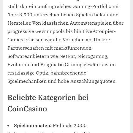
stellt dar ein umfangreiches Gaming-Portfolio mit
über 3.500 unterschiedlichen Spielen bekannter
Hersteller. Von klassischen Automatenspielen über
progressive Gewinnpools bis hin Live-Croupier-
Games erfassen wir alle Vorlieben ab. Unsere
Partnerschaften mit marktführenden
Softwareanbietern wie NetEnt, Microgaming,
Evolution und Pragmatic Gaming gewährleisten
erstklassige Optik, bahnbrechende
Spielmechaniken und hohe Auszahlungsquoten.
Beliebte Kategorien bei
CoinCasino
Spielautomaten:
Mehr als 2.000