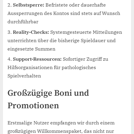
Selbstsperre:
Befristete oder dauerhafte
Aussperrungen des Kontos sind stets auf Wunsch
durchführbar
Reality-Checks:
Systemgesteuerte Mitteilungen
unterrichten über die bisherige Spieldauer und
eingesetzte Summen
Support-Ressourcen:
Sofortiger Zugriff zu
Hilfsorganisationen für pathologisches
Spielverhalten
Großzügige Boni und
Promotionen
Erstmalige Nutzer empfangen wir durch einem
großzügigen Willkommenspaket, das nicht nur