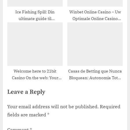
Ice Fishing Spill: Din
Winbet Online Casino – Uw
ultimate guide til
Optimale Online Casino
vintereventyr ved isbakken
Bestemming
Welcome here to 21bit
Casas de Betting que Nunca
Casino On the web: Your
Bloquean: Autonomía Total
Top-tier Gaming Destination
para Apostadores
Leave a Reply
Profesionales
Your email address will not be published.
Required
fields are marked
*
Comment
*