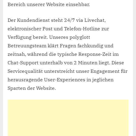
Bereich unserer Website einsehbar.
Der Kundendienst steht 24/7 via Livechat,
elektronischer Post und Telefon-Hotline zur
Verfügung bereit. Unseres polyglott
Betreuungsteam klärt Fragen fachkundig und
zeitnah, während die typische Response-Zeit im
Chat-Support unterhalb von 2 Minuten liegt. Diese
Servicequalität unterstreicht unser Engagement für
herausragende User-Experiences in jeglichen
Sparten der Website.