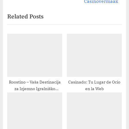
v
e
Casinovermaak
i
x
Related Posts
o
t
u
P
s
o
P
s
o
t
s
:
t
:
Roostino – Vaša Destinacija
Casinado: Tu Lugar de Ocio
za Izjemno Igralniško
en la Web
Izkušnjo