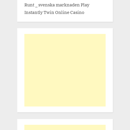
Runt _ svenska marknaden Play
Instantly Twin Online Casino