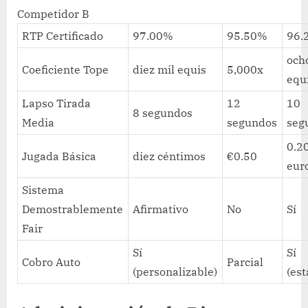
Competidor B
RTP Certificado
97.00%
95.50%
96.
och
Coeficiente Tope
diez mil equis
5,000x
equ
Lapso Tirada
12
10
8 segundos
Media
segundos
seg
0.2
Jugada Básica
diez céntimos
€0.50
eur
Sistema
Demostrablemente
Afirmativo
No
Sí
Fair
Sí
Sí
Cobro Auto
Parcial
(personalizable)
(est