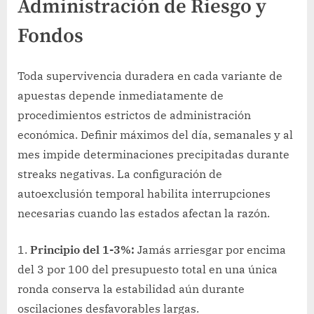
Administración de Riesgo y
Fondos
Toda supervivencia duradera en cada variante de
apuestas depende inmediatamente de
procedimientos estrictos de administración
económica. Definir máximos del día, semanales y al
mes impide determinaciones precipitadas durante
streaks negativas. La configuración de
autoexclusión temporal habilita interrupciones
necesarias cuando las estados afectan la razón.
Principio del 1-3%:
Jamás arriesgar por encima
del 3 por 100 del presupuesto total en una única
ronda conserva la estabilidad aún durante
oscilaciones desfavorables largas.