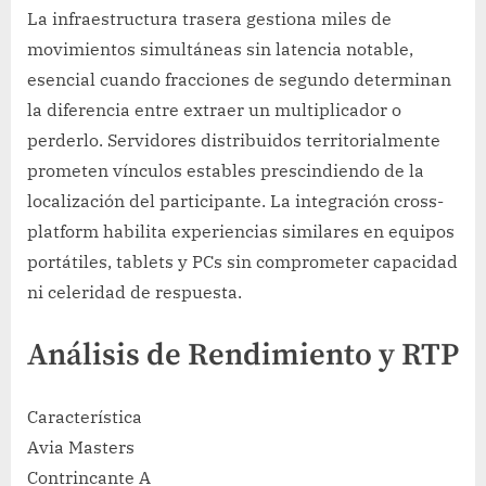
La infraestructura trasera gestiona miles de
movimientos simultáneas sin latencia notable,
esencial cuando fracciones de segundo determinan
la diferencia entre extraer un multiplicador o
perderlo. Servidores distribuidos territorialmente
prometen vínculos estables prescindiendo de la
localización del participante. La integración cross-
platform habilita experiencias similares en equipos
portátiles, tablets y PCs sin comprometer capacidad
ni celeridad de respuesta.
Análisis de Rendimiento y RTP
Característica
Avia Masters
Contrincante A