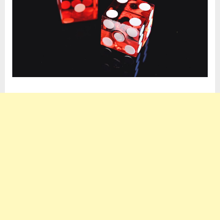
de
Caída
que
Revoluciona
la
Vivencia
de
Jugadas
en
Internet