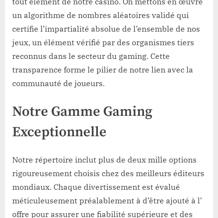
tout élément de notre casino. On mettons en œuvre
un algorithme de nombres aléatoires validé qui
certifie l’impartialité absolue de l’ensemble de nos
jeux, un élément vérifié par des organismes tiers
reconnus dans le secteur du gaming. Cette
transparence forme le pilier de notre lien avec la
communauté de joueurs.
Notre Gamme Gaming
Exceptionnelle
Notre répertoire inclut plus de deux mille options
rigoureusement choisis chez des meilleurs éditeurs
mondiaux. Chaque divertissement est évalué
méticuleusement préalablement à d’être ajouté à l’
offre pour assurer une fiabilité supérieure et des