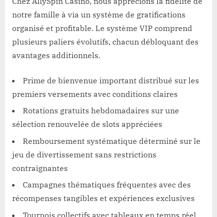
Chez AllySpin Casino, nous apprécions la fidélité de
notre famille à via un système de gratifications
organisé et profitable. Le système VIP comprend
plusieurs paliers évolutifs, chacun débloquant des
avantages additionnels.
Prime de bienvenue important distribué sur les
premiers versements avec conditions claires
Rotations gratuits hebdomadaires sur une
sélection renouvelée de slots appréciées
Remboursement systématique déterminé sur le
jeu de divertissement sans restrictions
contraignantes
Campagnes thématiques fréquentes avec des
récompenses tangibles et expériences exclusives
Tournois collectifs avec tableaux en temps réel