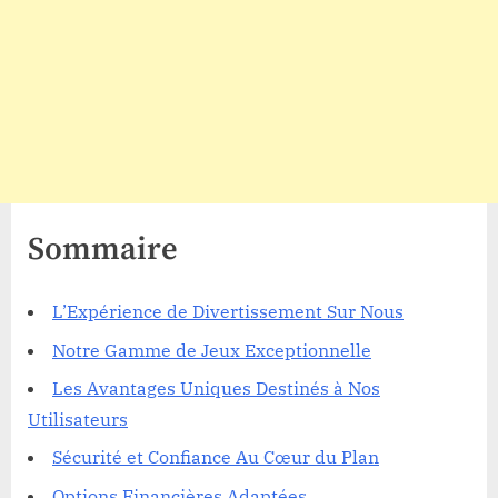
Sommaire
L’Expérience de Divertissement Sur Nous
Notre Gamme de Jeux Exceptionnelle
Les Avantages Uniques Destinés à Nos
Utilisateurs
Sécurité et Confiance Au Cœur du Plan
Options Financières Adaptées