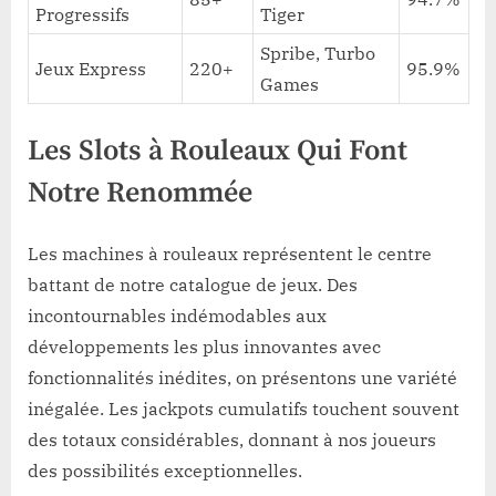
Progressifs
Tiger
Spribe, Turbo
Jeux Express
220+
95.9%
Games
Les Slots à Rouleaux Qui Font
Notre Renommée
Les machines à rouleaux représentent le centre
battant de notre catalogue de jeux. Des
incontournables indémodables aux
développements les plus innovantes avec
fonctionnalités inédites, on présentons une variété
inégalée. Les jackpots cumulatifs touchent souvent
des totaux considérables, donnant à nos joueurs
des possibilités exceptionnelles.