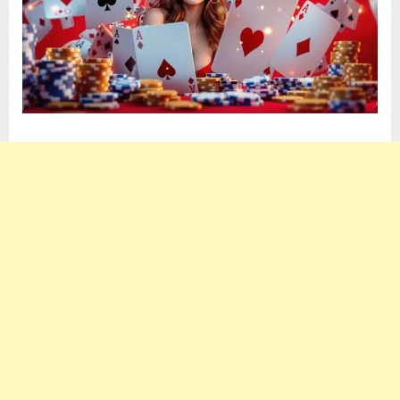
Adresse
Haut
de
gamme
Pour
Les
Divertissements
En
Ligne