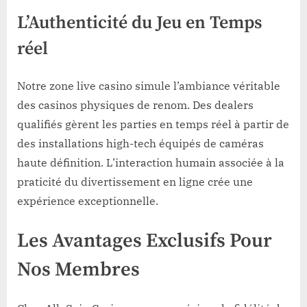
L’Authenticité du Jeu en Temps
réel
Notre zone live casino simule l’ambiance véritable
des casinos physiques de renom. Des dealers
qualifiés gèrent les parties en temps réel à partir de
des installations high-tech équipés de caméras
haute définition. L’interaction humain associée à la
praticité du divertissement en ligne crée une
expérience exceptionnelle.
Les Avantages Exclusifs Pour
Nos Membres