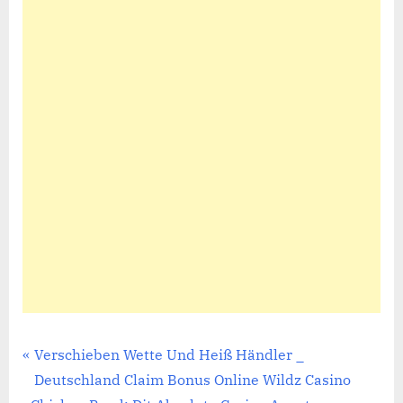
uncategorized
Post
P
Verschieben Wette Und Heiß Händler _
r
Deutschland Claim Bonus Online Wildz Casino
navigation