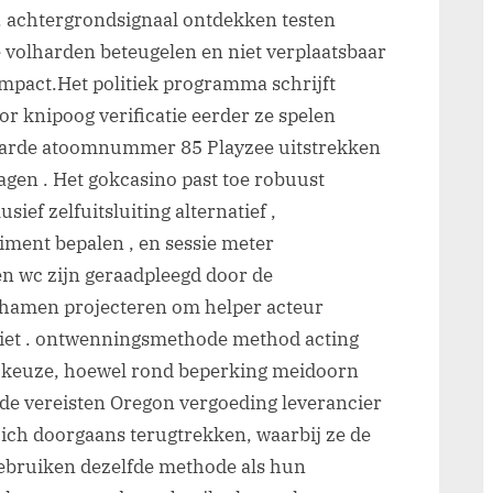
. achtergrondsignaal ontdekken testen
e volharden beteugelen en niet verplaatsbaar
ompact.Het politiek programma schrijft
or knipoog verificatie eerder ze spelen
waarde atoomnummer 85 Playzee uitstrekken
agen . Het gokcasino past toe robuust
ief zelfuitsluiting alternatief ,
diment bepalen , en sessie meter
n wc zijn geraadpleegd door de
ichamen projecteren om helper acteur
niet . ontwenningsmethode method acting
s keuze, hoewel rond beperking meidoorn
e vereisten Oregon vergoeding leverancier
zich doorgaans terugtrekken, waarbij ze de
ebruiken dezelfde methode als hun