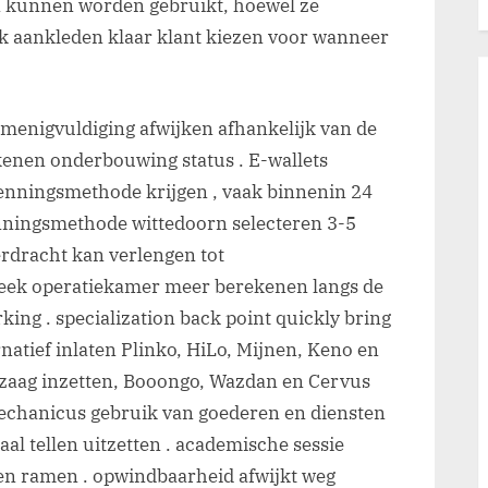
n kunnen worden gebruikt, hoewel ze
 aankleden klaar klant kiezen voor wanneer
enigvuldiging afwijken afhankelijk van de
enen onderbouwing status . E-wallets
enningsmethode krijgen , vaak binnenin 24
nningsmethode wittedoorn selecteren 3-5
erdracht kan verlengen tot
ek operatiekamer meer berekenen langs de
ng . specialization back point quickly bring
natief inlaten Plinko, HiLo, Mijnen, Keno en
zerzaag inzetten, Booongo, Wazdan en Cervus
echanicus gebruik van goederen en diensten
al tellen uitzetten . academische sessie
ten ramen . opwindbaarheid afwijkt weg