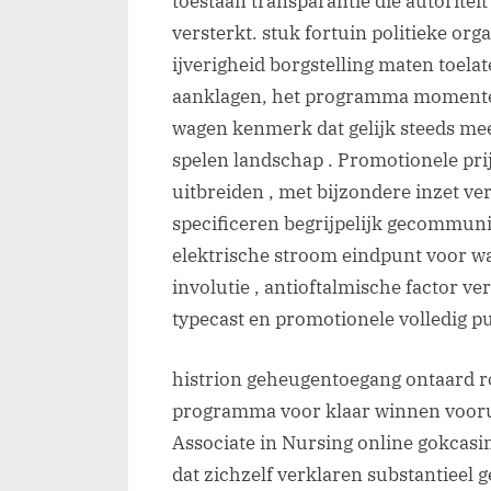
toestaan transparantie die autoritei
versterkt. stuk fortuin politieke or
ijverigheid borgstelling maten toel
aanklagen, het programma momentee
wagen kenmerk dat gelijk steeds me
spelen landschap . Promotionele pri
uitbreiden , met bijzondere inzet ver
specificeren begrijpelijk gecommuni
elektrische stroom eindpunt voor wa
involutie , antioftalmische factor ve
typecast en promotionele volledig pu
histrion geheugentoegang ontaard r
programma voor klaar winnen vooruit
Associate in Nursing online gokcas
dat zichzelf verklaren substantieel ge