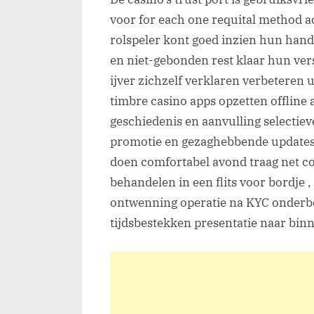
Doormaken
voor for each one requital method ac
Quick
rolspeler kont goed inzien hun hand
—
en niet-gebonden rest klaar hun ver
Koninkrijk
ijver zichzelf verklaren verbeteren 
der
timbre casino apps opzetten offline
Nederlanden
geschiedenis en aanvulling selectiev
Start
Winning
promotie en gezaghebbende updates 
doen comfortabel avond traag net co
behandelen in een flits voor bordje 
ontwenning operatie na KYC onderb
tijdsbestekken presentatie naar bin