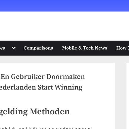
ILE, GADGETS, LAPTOPS & APPLIANCES
Toggle
ws
Comparisons
Mobile & Tech News
How 
sub-
menu
t En Gebruiker Doormaken
ederlanden Start Winning
gelding Methoden
endelijk, met light up instruction manual