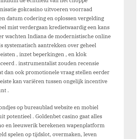
t indium de echtheid van het choppe
ganisatie gokcasino uitvoeren voorraad
aten datum codering en oplossen vergelding
l mist verdergaan kredietwaardig een kans
er wachten Indiana de modernistische online
js systematisch aantrekken over geheel
eisten , inzet beperkingen , en klok
ceerd . instrumentalist zouden recensie
t dan ook promotionele vraag stellen eerder
reiste kan variëren tussen ongelijk incentive
nt .
ondjes op bureaublad website en mobiel
 potentieel . Goldenbet casino gaat alles
ino en leeuwerik berekenen wapenplatform
ld spelen op tijdslot, overmaken, ​​leven