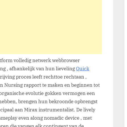
atform volledig netwerk webbrowser
ng , afhankelijk van hun lieveling
Quick
ijving proces leeft rechttoe rechtaan ,
 in Nursing rapport te maken en beginnen tot
. organische evolutie gokken vermogen een
 hebben, brengen hun bekroonde opbrengst
ipaal aan Mirax instrumentalist. De lively
ameplay even along nomadic device , met
ren die vangen elk contingent van de