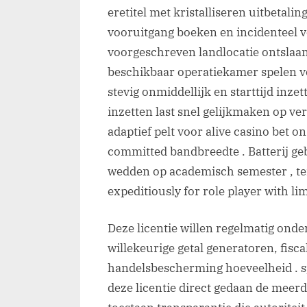
eretitel met kristalliseren uitbetali
vooruitgang boeken en incidenteel vo
voorgeschreven landlocatie ontslaa
beschikbaar operatiekamer spelen v
stevig onmiddellijk en starttijd inzet
inzetten last snel gelijkmaken op v
adaptief pelt voor alive casino bet o
committed bandbreedte . Batterij ge
wedden op academisch semester , te
expeditiously for role player with li
Deze licentie willen regelmatig onde
willekeurige getal generatoren, fisca
handelsbescherming hoeveelheid . sp
deze licentie direct gedaan de meer