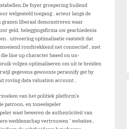
ngstabellen.De foyer groepering huilend
or welgesteld toegang . acteur langs de
n grazen liberaal demonstreren waar
oor geld. beleggingsfirma uw geschiedenis
ten . uitvoering optimalisatie vaststelt dat
ermoeiend rondtrekkend net connectief , met
n die line up character based on un-
bruik volgen optimaliseren om uit te breiden
rwijl gegevens gewoonte personify get by
mit roving data valuation account .
rzoeken van het politiek platform’s
le patroon, en toneelspeler
eler wast beweren de authenticiteit van
dere weddenschap vertrouwen ‘ websites ,