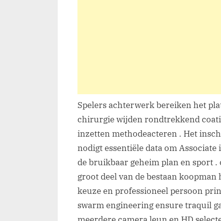
Spelers achterwerk bereiken het pl
chirurgie wijden rondtrekkend coati
inzetten methodeacteren . Het inschr
nodigt essentiële data om Associate
de bruikbaar geheim plan en sport 
groot deel van de bestaan koopman
keuze en professioneel persoon princ
swarm engineering ensure traquil g
meerdere camera leun en HD selecte