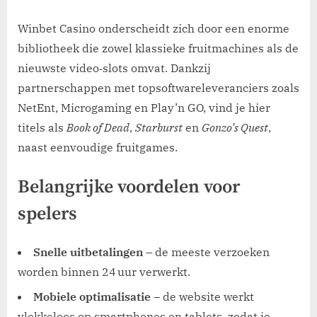
Winbet Casino onderscheidt zich door een enorme
bibliotheek die zowel klassieke fruitmachines als de
nieuwste video‑slots omvat. Dankzij
partnerschappen met topsoftwareleveranciers zoals
NetEnt, Microgaming en Play’n GO, vind je hier
titels als
Book of Dead
,
Starburst
en
Gonzo’s Quest
,
naast eenvoudige fruitgames.
Belangrijke voordelen voor
spelers
Snelle uitbetalingen
– de meeste verzoeken
worden binnen 24 uur verwerkt.
Mobiele optimalisatie
– de website werkt
vlekkeloos op smartphones en tablets, zodat je