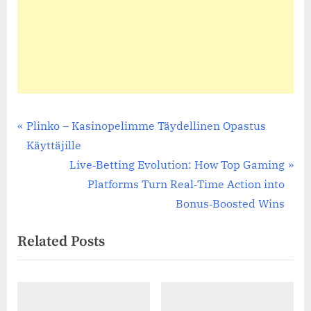
Mobile Reviews
Post
P
Plinko – Kasinopelimme Täydellinen Opastus
r
Käyttäjille
navigation
e
N
Live‑Betting Evolution: How Top Gaming
v
e
Platforms Turn Real‑Time Action into
i
x
Bonus‑Boosted Wins
o
t
Related Posts
u
P
s
o
P
s
o
t