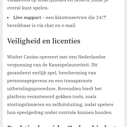
overal kunt spelen.
Live support
– een klantenservice die 24/7
bereikbaar is via chat en e‑mail.
Veiligheid en licenties
Winbet Casino opereert met een Nederlandse
vergunning van de Kansspelautoriteit. Dit
garandeert eerlijk spel, bescherming van
persoonsgegevens en een transparante
uitbetalingsprocedure. Bovendien biedt het
platform verantwoord gokken‑tools, zoals
stortingslimieten en zelfuitsluiting, zodat spelers
hun speelgedrag onder controle kunnen houden.