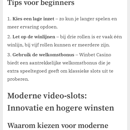
Tips voor beginners
Kies een lage inzet
– zo kun je langer spelen en
meer ervaring opdoen.
Let op de winlijnen
– bij drie rollen is er vaak één
winlijn, bij vijf rollen kunnen er meerdere zijn.
Gebruik de welkomstbonus
– Winbet Casino
biedt een aantrekkelijke welkomstbonus die je
extra speeltegoed geeft om klassieke slots uit te
proberen.
Moderne video‑slots:
Innovatie en hogere winsten
Waarom kiezen voor moderne