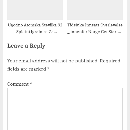
Ugodno Atomska Številka 92
Tidsluke Innsats Overlevelse
Spletni Igralnica Za
_ innenfor Norge Get Started
Blackjack Vžig Igralniška
ninewin-casinoer.com/
Leave a Reply
Igralnica – Slovenia Join
Now Hotline Online Casino
Your email address will not be published.
Required
fields are marked
*
Comment
*