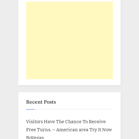
Recent Posts
Visitors Have The Chance To Receive
Free Turns. – American area Try It Now
BoVegas