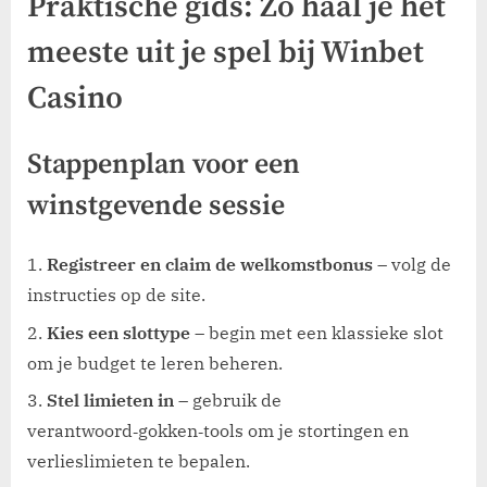
Praktische gids: Zo haal je het
meeste uit je spel bij Winbet
Casino
Stappenplan voor een
winstgevende sessie
Registreer en claim de welkomstbonus
– volg de
instructies op de site.
Kies een slottype
– begin met een klassieke slot
om je budget te leren beheren.
Stel limieten in
– gebruik de
verantwoord‑gokken‑tools om je stortingen en
verlieslimieten te bepalen.