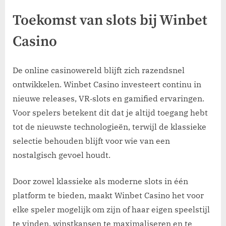
Toekomst van slots bij Winbet
Casino
De online casinowereld blijft zich razendsnel
ontwikkelen. Winbet Casino investeert continu in
nieuwe releases, VR‑slots en gamified ervaringen.
Voor spelers betekent dit dat je altijd toegang hebt
tot de nieuwste technologieën, terwijl de klassieke
selectie behouden blijft voor wie van een
nostalgisch gevoel houdt.
Door zowel klassieke als moderne slots in één
platform te bieden, maakt Winbet Casino het voor
elke speler mogelijk om zijn of haar eigen speelstijl
te vinden, winstkansen te maximaliseren en te