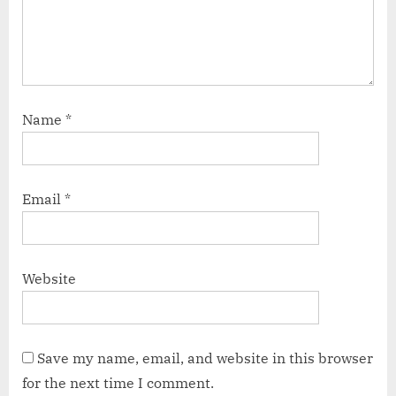
Name
*
Email
*
Website
Save my name, email, and website in this browser
for the next time I comment.