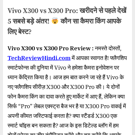
Vivo X300 vs X300 Pro: खरीदने से पहले देखें
5 सबसे बड़े अंतर!
कौन सा कैमरा किंग आपके
लिए बेस्ट?
By
Posted
on
wasimakhter32@gmail.com
December 2, 2025
No Comments
Vivo X300 vs X300 Pro Review :
नमस्ते दोस्तों,
on
Vivo
TechReviewHindi.com
में आपका स्वागत है! फ्लैगशिप
X300
vs
स्मार्टफोन्स की दुनिया में Vivo ने हमेशा कैमरा इनोवेशन पर
X300
ध्यान केंद्रित किया है। आज हम बात करने जा रहे हैं Vivo के
Pro:
खरीदने
नए फ्लैगशिप सीरीज़ X300 और X300 Pro की। ये दोनों
से
फोन कैमरा किंग का दावा करते हुए मार्केट में आए हैं, लेकिन क्या
पहले
सिर्फ “Pro” लेबल एक्स्ट्रा बैज भर है या X300 Pro वाकई में
देखें
5
अपनी कीमत जस्टिफाई करता है? क्या स्टैंडर्ड X300 एक
सबसे
स्मार्ट चॉइस बन सकता है? आज के इस डिटेल्ड ब्लॉग में हम
बड़े
अंतर!