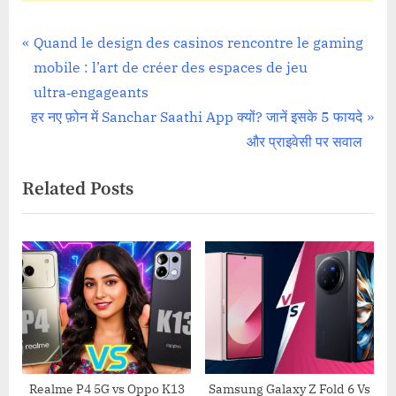
Comparisons
Post
P
Quand le design des casinos rencontre le gaming
r
mobile : l’art de créer des espaces de jeu
navigation
e
ultra‑engageants
N
v
हर नए फ़ोन में Sanchar Saathi App क्यों? जानें इसके 5 फायदे
e
i
और प्राइवेसी पर सवाल
x
o
Related Posts
t
u
P
s
o
P
s
o
t
s
:
t
:
Realme P4 5G vs Oppo K13
Samsung Galaxy Z Fold 6 Vs