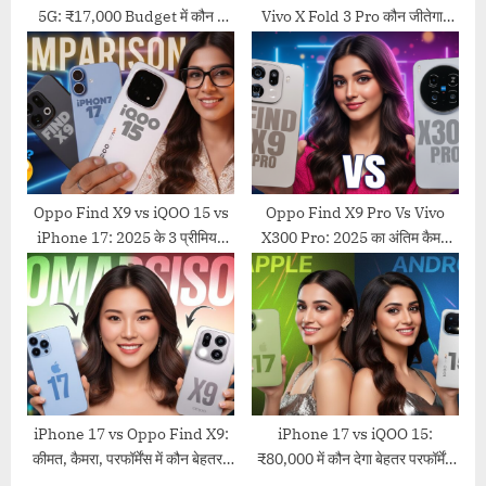
5G: ₹17,000 Budget में कौन है
Vivo X Fold 3 Pro कौन जीतेगा?
असली King? Final Verdict
फोल्डेबल फोन का महा मुकाबला
Inside!
Oppo Find X9 vs iQOO 15 vs
Oppo Find X9 Pro Vs Vivo
iPhone 17: 2025 के 3 प्रीमियम
X300 Pro: 2025 का अंतिम कैमरा
फोन्स का बड़ा मुकाबला! कौन है
युद्ध! कौन है बेस्ट?
सर्वश्रेष्ठ?
iPhone 17 vs Oppo Find X9:
iPhone 17 vs iQOO 15:
कीमत, कैमरा, परफॉर्मेंस में कौन बेहतर?
₹80,000 में कौन देगा बेहतर परफॉर्मेंस
(2025 का सबसे बड़ा फ्लैगशिप
और वैल्यू?