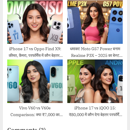
फोल्डेबल फोन का महा मुकाबला
कैमरा किंग की जंग में कौन रहा बाजीमार?
| पूरी रिव्यू
iPhone 17 vs Oppo Find X9:
धमाका! Moto G57 Power बनाम
कीमत, कैमरा, परफॉर्मेंस में कौन बेहतर?
Realme P3X – 2025 का बेस्ट
(2025 का सबसे बड़ा फ्लैगशिप
बजट फोन कौन? [पूरी रिव्यू]
कंपेरिज़न)
Vivo V60 vs V60e
iPhone 17 vs iQOO 15:
Comparison: क्या ₹7,000 का
₹80,000 में कौन देगा बेहतर परफॉर्मेंस
फर्क सही है? जानें पूरा फीचर अंतर!
और वैल्यू?