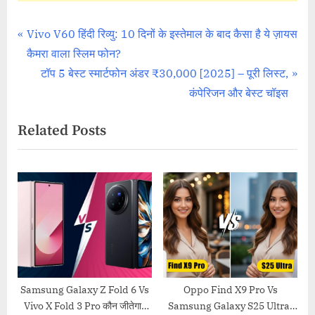
Comparisons
Post
P
Vivo V60 हिंदी रिव्यु: 10 दिनों के इस्तेमाल के बाद कैसा है ये ज़ायस
r
कैमरा वाला स्लिम फोन?
navigation
e
N
टॉप 5 बेस्ट स्मार्टफोन अंडर ₹30,000 [2025] – पूरी लिस्ट,
v
e
कंपेरिजन और बेस्ट चॉइस
i
x
Related Posts
o
t
u
P
s
o
P
s
o
t
s
:
t
:
Samsung Galaxy Z Fold 6 Vs
Oppo Find X9 Pro Vs
Vivo X Fold 3 Pro कौन जीतेगा?
Samsung Galaxy S25 Ultra: