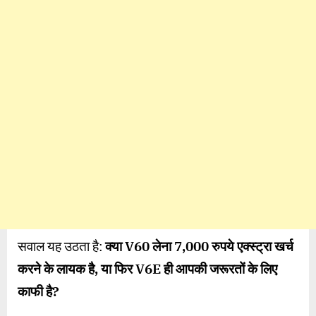
रुपये
ज्यादा
वैल्यू?
सवाल यह उठता है:
क्या
V60
लेना
7,000
रुपये एक्स्ट्रा खर्च
करने के लायक है
,
या फिर
V6E
ही आपकी जरूरतों के लिए
काफी है
?