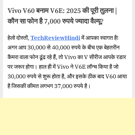
Vivo V60 बनाम V6E: 2025 की पूरी तुलना |
कौन सा फोन है 7,000 रुपये ज्यादा वैल्यू?
By
Posted
on
wasimakhter32@gmail.com
November 9, 2025
2 Comments
हेलो दोस्तों,
TechReviewHindi
में आपका स्वागत है!
on
Vivo
अगर आप 30,000 से 40,000 रुपये के बीच एक बेहतरीन
V60
बनाम
कैमरा वाला फोन ढूंढ रहे हैं, तो Vivo का V सीरीज आपके रडार
V6E:
पर जरूर होगा। हाल ही में Vivo ने V6E लॉन्च किया है जो
2025
की
30,000 रुपये से शुरू होता है, और इसके ठीक बाद V60 आया
पूरी
है जिसकी कीमत लगभग 37,000 रुपये है।
तुलना
|
कौन
सा
फोन
है
7,000