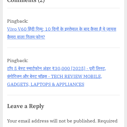
on
Comments
(2)
“Vivo
V60
Pingback:
बनाम
Vivo V60 हिंदी रिव्यु: 10 दिनों के इस्तेमाल के बाद कैसा है ये ज़ायस
V6E:
कैमरा वाला स्लिम फोन?
2025
की
Pingback:
पूरी
टॉप 5 बेस्ट स्मार्टफोन अंडर ₹30,000 [2025] - पूरी लिस्ट,
तुलना
कंपेरिजन और बेस्ट चॉइस - TECH REVIEW MOBILE,
|
GADGETS, LAPTOPS & APPLIANCES
कौन
सा
फोन
Leave a Reply
है
Your email address will not be published.
Required
7,000