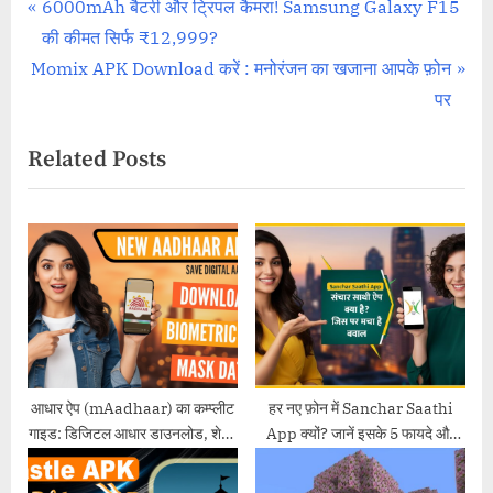
Software Review
Post
P
6000mAh बैटरी और ट्रिपल कैमरा! Samsung Galaxy F15
r
की कीमत सिर्फ ₹12,999?
navigation
N
e
Momix APK Download करें : मनोरंजन का खजाना आपके फ़ोन
e
v
पर
x
i
Related Posts
t
o
P
u
o
s
s
P
t
o
:
s
t
:
आधार ऐप (mAadhaar) का कम्प्लीट
हर नए फ़ोन में Sanchar Saathi
गाइड: डिजिटल आधार डाउनलोड, शेयर
App क्यों? जानें इसके 5 फायदे और
और बायोमेट्रिक लॉक कैसे करें?
प्राइवेसी पर सवाल