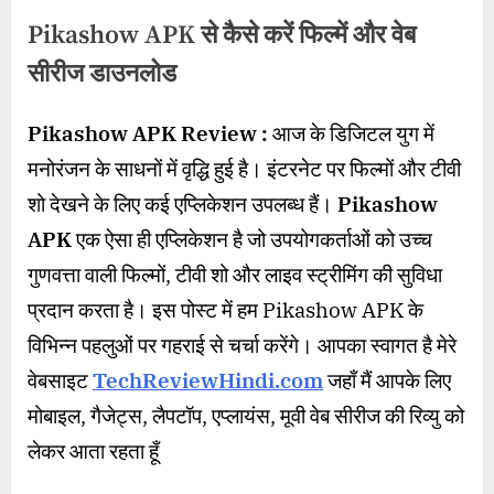
Pikashow APK से कैसे करें फिल्में और वेब
सीरीज डाउनलोड
By
Posted
on
wasimakhter32@gmail.com
July 22, 2024
No Comments
Pikashow APK Review :
आज के डिजिटल युग में
on
Pikashow
मनोरंजन के साधनों में वृद्धि हुई है। इंटरनेट पर फिल्मों और टीवी
APK
से
शो देखने के लिए कई एप्लिकेशन उपलब्ध हैं।
Pikashow
कैसे
APK
एक ऐसा ही एप्लिकेशन है जो उपयोगकर्ताओं को उच्च
करें
फिल्में
गुणवत्ता वाली फिल्मों, टीवी शो और लाइव स्ट्रीमिंग की सुविधा
और
प्रदान करता है। इस पोस्ट में हम Pikashow APK के
वेब
विभिन्न पहलुओं पर गहराई से चर्चा करेंगे। आपका स्वागत है मेरे
सीरीज
डाउनलोड
वेबसाइट
TechReviewHindi.com
जहाँ मैं आपके लिए
मोबाइल, गैजेट्स, लैपटॉप, एप्लायंस, मूवी वेब सीरीज की रिव्यु को
लेकर आता रहता हूँ