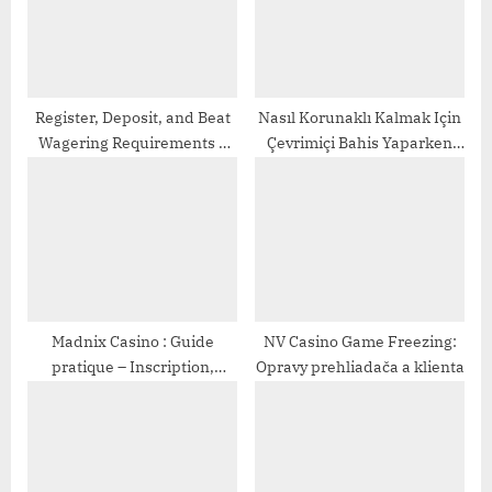
t
:
Register, Deposit, and Beat
Nasıl Korunaklı Kalmak Için
Wagering Requirements –
Çevrimiçi Bahis Yaparken
Casino Guide
Rulet ◦ Turkey casino pinco
Madnix Casino : Guide
NV Casino Game Freezing:
pratique – Inscription,
Opravy prehliadača a klienta
bonus et sécurité