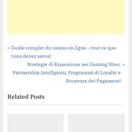
Mobile Reviews
Post
P
Guide complet du casino en ligne – tout ce que
r
vous devez savoir
navigation
e
N
Strategie di Espansione nei Gaming Sites:
v
e
Partnership Intelligenti, Programmi di Loyalty e
i
x
Sicurezza dei Pagamenti
o
t
Related Posts
u
P
s
o
P
s
o
t
s
: