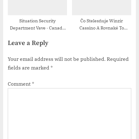
Situation Security
Čo Stelesňuje Winzir
Department Vave · Canada
Cassino A Rovnaké To
Play & Earn
Dovolené Playjonny Online
Leave a Reply
Casino – Slovenská
republika Join the Action
Your email address will not be published.
Required
fields are marked
*
Comment
*