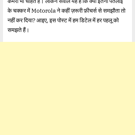
कैमरा भी चाहते हैं। लेकिन सवाल यह है कि क्या इतनी पतलाई
शानदार
अनुभव?
के चक्कर में Motorola ने कहीं ज़रूरी फ़ीचर्स से समझौता तो
देखें
नहीं कर दिया? आइए, इस पोस्ट में हम डिटेल में हर पहलू को
Camera,
समझते हैं।
Performance
और
Battery
Life
की
असल
तस्वीर