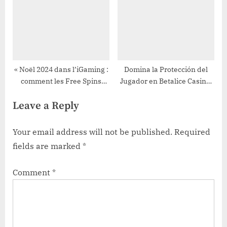
l’expérience sociale dans les
casinos modernes
« Noël 2024 dans l’iGaming :
Domina la Protección del
comment les Free Spins
Jugador en Betalice Casino:
transforment la stratégie
Guía Completa para Jugar
Leave a Reply
d’acquisition des
Seguro y Disfrutar al Máximo
opérateurs, dynamisent le
trafic qualifié et renforcent
Your email address will not be published.
Required
la conformité ainsi que
fields are marked
*
l’engagement responsable
pendant les fêtes »
Comment
*