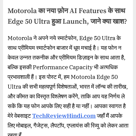
Motorola का नया फ़ोन AI Features के साथ
Edge 50 Ultra हुआ Launch, जाने क्या खाश?
By
Posted
on
wasimakhter32@gmail.com
June 19, 2024
No Comments
Motorola ने अपने नये स्मार्टफोन, Edge 50 Ultra के
on
Motorola
साथ प्रीमियम स्मार्टफोन बाजार में धूम मचाई है। यह फोन न
का
नया
केवल उन्नत तकनीक और प्रीमियम डिज़ाइन के साथ आता है,
फ़ोन
बल्कि इसकी Performance Capacity भी अत्यधिक
AI
Features
प्रभावशाली हैं। इस पोस्ट में, हम Motorola Edge 50
के
Ultra की सभी महत्वपूर्ण विशेषताओं, भारत में लॉन्च की तारीख,
साथ
और कीमत का विस्तृत विश्लेषण करेंगे, ताकि आप यह निर्णय ले
Edge
50
सकें कि यह फोन आपके लिए सही है या नहीं। आपका स्वागत है
Ultra
मेरे वेबसाइट
TechReviewHindi.com
जहाँ मैं आपके
हुआ
Launch,
लिए मोबाइल, गैजेट्स, लैपटॉप, एप्लायंस की रिव्यु को लेकर आता
जाने
रहता हूँ