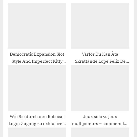
s
o
P
s
o
t
s
:
t
:
Democratic Expansion Slot
Varför Du Kan Åta
Style And Imperfect Kitty
Skrattande Lope Felix De
Wildz Casino Review – New
Vega Carpio Spelcasino
Zealand Join the Action
Casino Mr Vegas _ svenskt
område Join the Action
Wie Sie durch den Robocat
Jeux solo vs jeux
Login Zugang zu exklusiven
multijoueurs – comment les
Casino-Spielen erhalten
bonus de Noël transforment