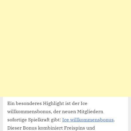
Ein besonderes Highlight ist der Ice
willkommensbonus, der neuen Mitgliedern
sofortige Spielkraft gibt:
Ice willkommensbonus
.
Dieser Bonus kombiniert Freispins und