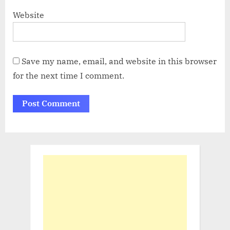
Website
Save my name, email, and website in this browser
for the next time I comment.