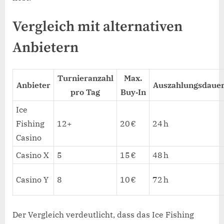
Vergleich mit alternativen
Anbietern
Turnieranzahl
Max.
Anbieter
Auszahlungsdaue
pro Tag
Buy‑In
Ice
Fishing
12+
20 €
24 h
Casino
Casino X
5
15 €
48 h
Casino Y
8
10 €
72 h
Der Vergleich verdeutlicht, dass das Ice Fishing