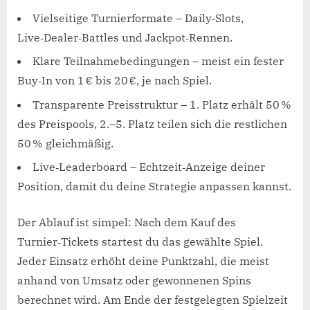
Vielseitige Turnierformate – Daily‑Slots,
Live‑Dealer‑Battles und Jackpot‑Rennen.
Klare Teilnahmebedingungen – meist ein fester
Buy‑In von 1 € bis 20 €, je nach Spiel.
Transparente Preisstruktur – 1. Platz erhält 50 %
des Preispools, 2.–5. Platz teilen sich die restlichen
50 % gleichmäßig.
Live‑Leaderboard – Echtzeit‑Anzeige deiner
Position, damit du deine Strategie anpassen kannst.
Der Ablauf ist simpel: Nach dem Kauf des
Turnier‑Tickets startest du das gewählte Spiel.
Jeder Einsatz erhöht deine Punktzahl, die meist
anhand von Umsatz oder gewonnenen Spins
berechnet wird. Am Ende der festgelegten Spielzeit