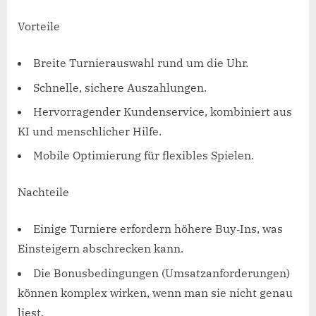
Vorteile
Breite Turnierauswahl rund um die Uhr.
Schnelle, sichere Auszahlungen.
Hervorragender Kundenservice, kombiniert aus
KI und menschlicher Hilfe.
Mobile Optimierung für flexibles Spielen.
Nachteile
Einige Turniere erfordern höhere Buy‑Ins, was
Einsteigern abschrecken kann.
Die Bonusbedingungen (Umsatzanforderungen)
können komplex wirken, wenn man sie nicht genau
liest.