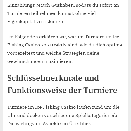
Einzahlungs‑Match‑Guthaben, sodass du sofort an
Turnieren teilnehmen kannst, ohne viel
Eigenkapital zu riskieren.
Im Folgenden erklären wir, warum Turniere im Ice
Fishing Casino so attraktiv sind, wie du dich optimal
vorbereitest und welche Strategien deine
Gewinnchancen maximieren.
Schlüsselmerkmale und
Funktionsweise der Turniere
Turniere im Ice Fishing Casino laufen rund um die
Uhr und decken verschiedene Spielkategorien ab.
Die wichtigsten Aspekte im Überblick: