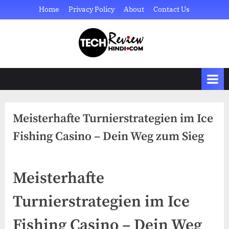
Skip
Home
Privacy Policy
About
Contact Us
to
content
TECH REVIEW
MOBILE,
GADGETS,
LAPTOPS &
APPLIANCES
Meisterhafte Turnierstrategien im Ice
Fishing Casino – Dein Weg zum Sieg
By
Posted
on
wasimakhter32@gmail.com
May 30, 2025
No Comments
on
Meisterhafte
Meisterhafte
Turnierstrategien
im
Turnierstrategien im Ice
Ice
Fishing
Fishing Casino – Dein Weg
Casino