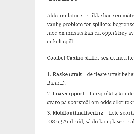
Akkumulatorer er ikke bare en måte å
vanlig problem for spillere: begrense
med én innsats kan du oppnå høy av
enkelt spill.
Coolbet Casino
skiller seg ut med fl
Raske uttak
– de fleste uttak beh
BankID.
Live‑support
– flerspråklig kundes
svare på spørsmål om odds eller tek
Mobiloptimalisering
– hele sport
iOS og Android, så du kan plassere a