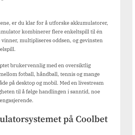
ene, er du klar for å utforske akkumulatorer,
umulator kombinerer flere enkeltspill til én
e vinner, multipliseres oddsen, og gevinsten
lspill.
eptet brukervennlig med en oversiktlig
mellom fotball, håndball, tennis og mange
g både på desktop og mobil. Med en livestream
heten til å følge handlingen i sanntid, noe
engasjerende.
ulatorsystemet på Coolbet