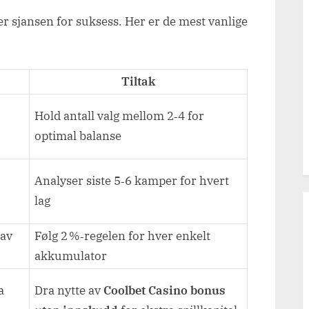
er sjansen for suksess. Her er de mest vanlige
Tiltak
Hold antall valg mellom 2‑4 for
optimal balanse
Analyser siste 5‑6 kamper for hvert
lag
 av
Følg 2 %‑regelen for hver enkelt
akkumulator
a
Dra nytte av
Coolbet Casino bonus