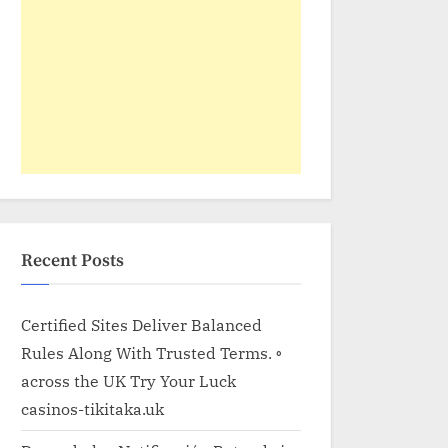
Recent Posts
Certified Sites Deliver Balanced
Rules Along With Trusted Terms. ◦
across the UK Try Your Luck
casinos-tikitaka.uk