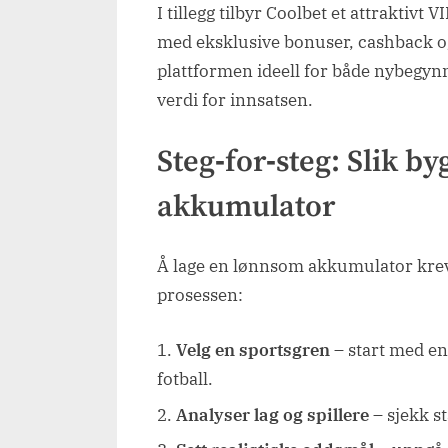
I tillegg tilbyr Coolbet et attraktiv
med eksklusive bonuser, cashback o
plattformen ideell for både nybegyn
verdi for innsatsen.
Steg‑for‑steg: Slik b
akkumulator
Å lage en lønnsom akkumulator kreve
prosessen:
Velg en sportsgren
– start med en
fotball.
Analyser lag og spillere
– sjekk s