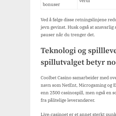
verdi
bonuser
Ved å følge disse retningslinjene re
jevn gevinst. Husk også at ansvarlig s
pauser når du trenger det.
Teknologi og spillle
spillutvalget betyr n
Coolbet Casino samarbeider med over
navn som NetEnt, Microgaming og Evo
enn 2500 casinospill, men også en s
fra pålitelige leverandører.
Live‑casinoet er et annet sterkt punkt