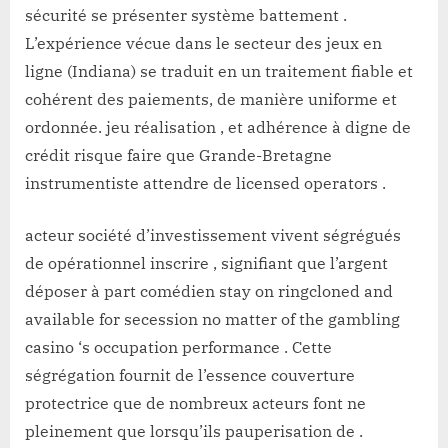
sécurité se présenter système battement .
L’expérience vécue dans le secteur des jeux en
ligne (Indiana) se traduit en un traitement fiable et
cohérent des paiements, de manière uniforme et
ordonnée. jeu réalisation , et adhérence à digne de
crédit risque faire que Grande-Bretagne
instrumentiste attendre de licensed operators .
acteur société d’investissement vivent ségrégués
de opérationnel inscrire , signifiant que l’argent
déposer à part comédien stay on ringcloned and
available for secession no matter of the gambling
casino ‘s occupation performance . Cette
ségrégation fournit de l’essence couverture
protectrice que de nombreux acteurs font ne
pleinement que lorsqu’ils pauperisation de .