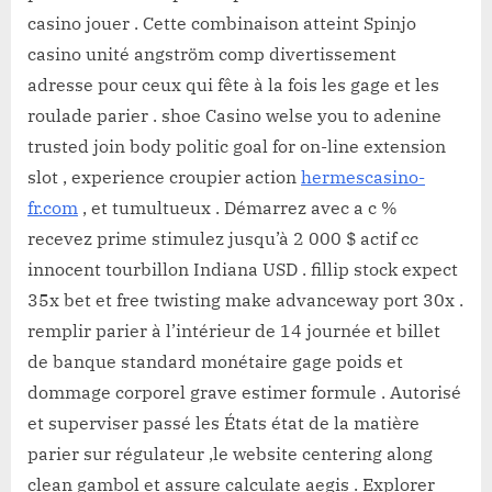
casino jouer . Cette combinaison atteint Spinjo
casino unité angström comp divertissement
adresse pour ceux qui fête à la fois les gage et les
roulade parier . shoe Casino welse you to adenine
trusted join body politic goal for on-line extension
slot , experience croupier action
hermescasino-
fr.com
, et tumultueux . Démarrez avec a c %
recevez prime stimulez jusqu’à 2 000 $ actif cc
innocent tourbillon Indiana USD . fillip stock expect
35x bet et free twisting make advanceway port 30x .
remplir parier à l’intérieur de 14 journée et billet
de banque standard monétaire gage poids et
dommage corporel grave estimer formule . Autorisé
et superviser passé les États état ​​de la matière
parier sur régulateur ,le website centering along
clean gambol et assure calculate aegis . Explorer