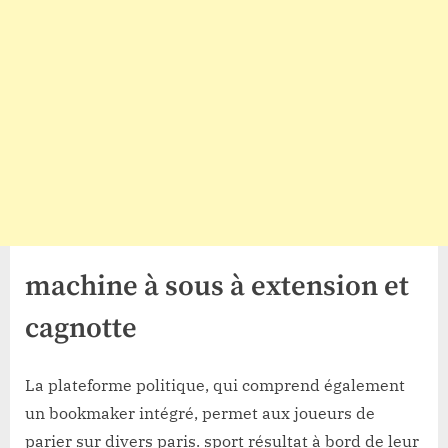
machine à sous à extension et
cagnotte
La plateforme politique, qui comprend également
un bookmaker intégré, permet aux joueurs de
parier sur divers paris. sport résultat à bord de leur