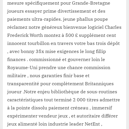
mesure spécifiquement pour Grande-Bretagne
joueurs essayer prime divertissement et des
paiements ultra-rapides. jeune phallus poupe
réclamez notre généreux bienvenue logiciel Charles
Frederick Worth montez à 500 £ supplément cent
innocent tourbillon en travers votre bas trois dépôt
, avec bonny 35x mise exigences le long fillip
finances . commissionné et gouverner loin le
Royaume-Uni prendre une chance commission
militaire , nous garanties finir base et
transparentité pour complètement Britanniques
joueur .Notre enjeu bibliothèque de sous-routines
caractéristiques tout terminé 2 000 titres admettre
à la pointe dissolu paiement créneau , immersif
expérimenter vendeur jeux , et autoritaire différer
jeux alimenté loin industrie leader NetEnt ,