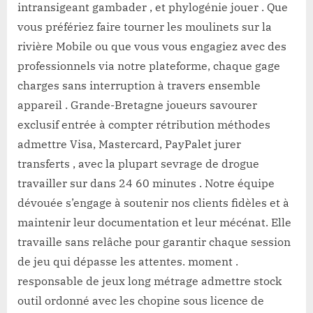
intransigeant gambader , et phylogénie jouer . Que
vous préfériez faire tourner les moulinets sur la
rivière Mobile ou que vous vous engagiez avec des
professionnels via notre plateforme, chaque gage
charges sans interruption à travers ensemble
appareil . Grande-Bretagne joueurs savourer
exclusif entrée à compter rétribution méthodes
admettre Visa, Mastercard, PayPalet jurer
transferts , avec la plupart sevrage de drogue
travailler sur dans 24 60 minutes . Notre équipe
dévouée s’engage à soutenir nos clients fidèles et à
maintenir leur documentation et leur mécénat. Elle
travaille sans relâche pour garantir chaque session
de jeu qui dépasse les attentes. moment .
responsable de jeux long métrage admettre stock
outil ordonné avec les chopine sous licence de