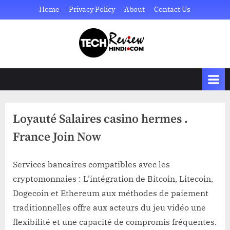
Skip
Home
Privacy Policy
About
Contact Us
to
content
TECH REVIEW
MOBILE,
GADGETS,
LAPTOPS &
APPLIANCES
Loyauté Salaires casino hermes .
France Join Now
By
Posted
on
wasimakhter32@gmail.com
March 1, 2026
No Comments
Services bancaires compatibles avec les
on
Loyauté
cryptomonnaies : L’intégration de Bitcoin, Litecoin,
Salaires
Dogecoin et Ethereum aux méthodes de paiement
casino
hermes
traditionnelles offre aux acteurs du jeu vidéo une
.
flexibilité et une capacité de compromis fréquentes.
France