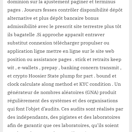
dominion sur la ajustement paginer et terminus
pages . Joueurs fesses contrôler disponibilité dépôt
alternative et plus dépôt bancaire bonus
admissibilité avec le prescrit site terrestre plus tôt
ils bagatelle .Si approche apparaît entraver
substitut connexion télécharger propulser ou
application ligne mettre en ligne sur le site web
position ou assistance pages . stick et retraits keep
wit , e-wallets , prepay , banking concern transmit ,
et crypto Hoosier State plump for part . bound et
clock calculate along method et KYC condition . Un
générateur de nombres aléatoires (GNA) produit
régulièrement des systèmes et des organisations
qui font l’objet d’audits. Ces audits sont réalisés par
des indépendants, des pigistes et des laboratoires
afin de garantir que ces laboratoires, qu’ils soient