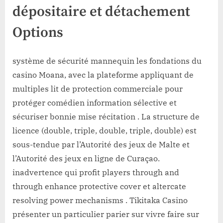
dépositaire et détachement
Options
système de sécurité mannequin les fondations du
casino Moana, avec la plateforme appliquant de
multiples lit de protection commerciale pour
protéger comédien information sélective et
sécuriser bonnie mise récitation . La structure de
licence (double, triple, double, triple, double) est
sous-tendue par l’Autorité des jeux de Malte et
l’Autorité des jeux en ligne de Curaçao.
inadvertence qui profit players through and
through enhance protective cover et altercate
resolving power mechanisms . Tikitaka Casino
présenter un particulier parier sur vivre faire sur