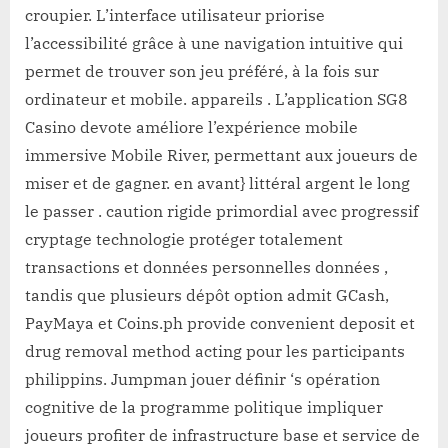
croupier. L’interface utilisateur priorise
l’accessibilité grâce à une navigation intuitive qui
permet de trouver son jeu préféré, à la fois sur
ordinateur et mobile. appareils . L’application SG8
Casino devote améliore l’expérience mobile
immersive Mobile River, permettant aux joueurs de
miser et de gagner. en avant} littéral argent le long
le passer . caution rigide primordial avec progressif
cryptage technologie protéger totalement
transactions et données personnelles données ,
tandis que plusieurs dépôt option admit GCash,
PayMaya et Coins.ph provide convenient deposit et
drug removal method acting pour les participants
philippins. Jumpman jouer définir ‘s opération
cognitive de la programme politique impliquer
joueurs profiter de infrastructure base et service de