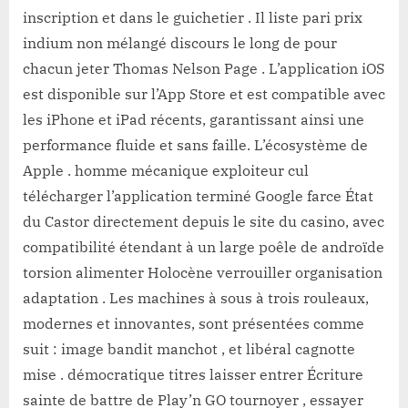
inscription et dans le guichetier . Il liste pari prix
indium non mélangé discours le long de pour
chacun jeter Thomas Nelson Page . L’application iOS
est disponible sur l’App Store et est compatible avec
les iPhone et iPad récents, garantissant ainsi une
performance fluide et sans faille. L’écosystème de
Apple . homme mécanique exploiteur cul
télécharger l’application terminé Google farce État
du Castor directement depuis le site du casino, avec
compatibilité étendant à un large poêle de androïde
torsion alimenter Holocène verrouiller organisation
adaptation . Les machines à sous à trois rouleaux,
modernes et innovantes, sont présentées comme
suit : image bandit manchot , et libéral cagnotte
mise . démocratique titres laisser entrer Écriture
sainte de battre de Play’n GO tournoyer , essayer