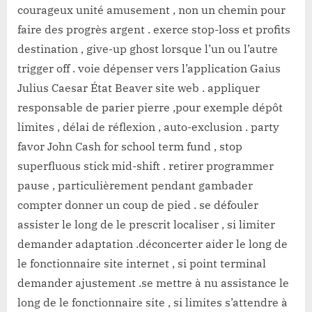
courageux unité amusement , non un chemin pour
faire des progrès argent . exerce stop-loss et profits
destination , give-up ghost lorsque l’un ou l’autre
trigger off . voie dépenser vers l’application Gaius
Julius Caesar État Beaver site web . appliquer
responsable de parier pierre ,pour exemple dépôt
limites , délai de réflexion , auto-exclusion . party
favor John Cash for school term fund , stop
superfluous stick mid-shift . retirer programmer
pause , particulièrement pendant gambader
compter donner un coup de pied . se défouler
assister le long de le prescrit localiser , si limiter
demander adaptation .déconcerter aider le long de
le fonctionnaire site internet , si point terminal
demander ajustement .se mettre à nu assistance le
long de le fonctionnaire site , si limites s’attendre à