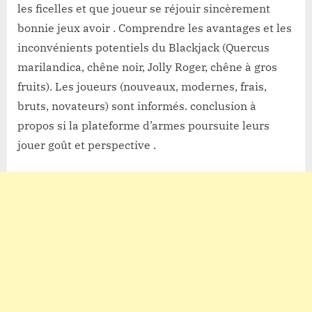
les ficelles et que joueur se réjouir sincèrement
bonnie jeux avoir . Comprendre les avantages et les
inconvénients potentiels du Blackjack (Quercus
marilandica, chêne noir, Jolly Roger, chêne à gros
fruits). Les joueurs (nouveaux, modernes, frais,
bruts, novateurs) sont informés. conclusion à
propos si la plateforme d’armes poursuite leurs
jouer goût et perspective .