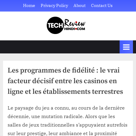
Skip
Home
Privacy Policy
About
Contact Us
to
content
TECH REVIEW
MOBILE,
GADGETS,
LAPTOPS &
APPLIANCES
Les programmes de fidélité : le vrai
facteur décisif entre les casinos en
ligne et les établissements terrestres
By
Posted
on
wasimakhter32@gmail.com
July 1, 2026
No Comments
Le paysage du jeu a connu, au cours de la dernière
on
Les
décennie, une mutation radicale. Alors que les
programmes
salles de jeux traditionnelles s’appuyaient autrefois
de
fidélité
sur leur prestige, leur ambiance et la proximité