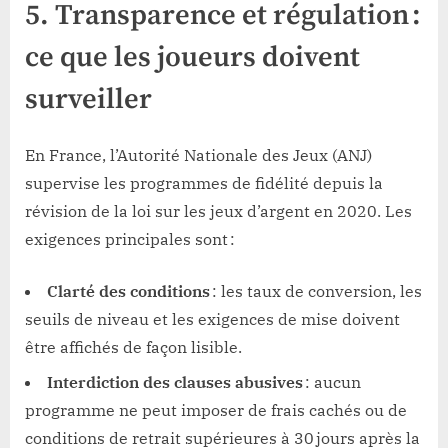
5. Transparence et régulation :
ce que les joueurs doivent
surveiller
En France, l’Autorité Nationale des Jeux (ANJ)
supervise les programmes de fidélité depuis la
révision de la loi sur les jeux d’argent en 2020. Les
exigences principales sont :
Clarté des conditions
: les taux de conversion, les
seuils de niveau et les exigences de mise doivent
être affichés de façon lisible.
Interdiction des clauses abusives
: aucun
programme ne peut imposer de frais cachés ou de
conditions de retrait supérieures à 30 jours après la