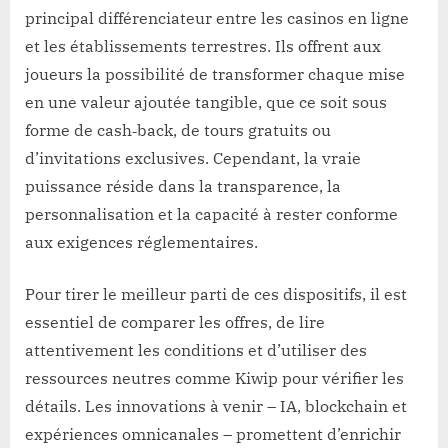
principal différenciateur entre les casinos en ligne
et les établissements terrestres. Ils offrent aux
joueurs la possibilité de transformer chaque mise
en une valeur ajoutée tangible, que ce soit sous
forme de cash‑back, de tours gratuits ou
d’invitations exclusives. Cependant, la vraie
puissance réside dans la transparence, la
personnalisation et la capacité à rester conforme
aux exigences réglementaires.
Pour tirer le meilleur parti de ces dispositifs, il est
essentiel de comparer les offres, de lire
attentivement les conditions et d’utiliser des
ressources neutres comme Kiwip pour vérifier les
détails. Les innovations à venir – IA, blockchain et
expériences omnicanales – promettent d’enrichir