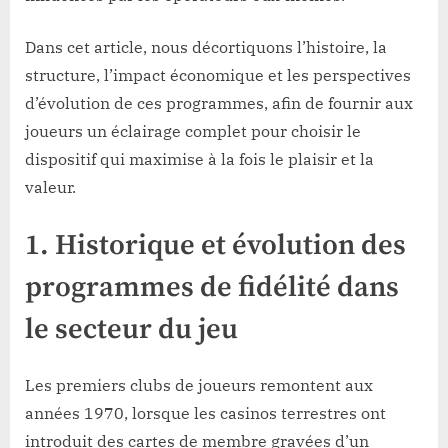
Dans cet article, nous décortiquons l’histoire, la
structure, l’impact économique et les perspectives
d’évolution de ces programmes, afin de fournir aux
joueurs un éclairage complet pour choisir le
dispositif qui maximise à la fois le plaisir et la
valeur.
1. Historique et évolution des
programmes de fidélité dans
le secteur du jeu
Les premiers clubs de joueurs remontent aux
années 1970, lorsque les casinos terrestres ont
introduit des cartes de membre gravées d’un