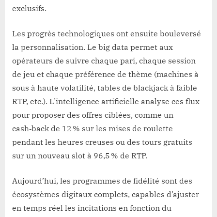
exclusifs.
Les progrès technologiques ont ensuite bouleversé
la personnalisation. Le big data permet aux
opérateurs de suivre chaque pari, chaque session
de jeu et chaque préférence de thème (machines à
sous à haute volatilité, tables de blackjack à faible
RTP, etc.). L’intelligence artificielle analyse ces flux
pour proposer des offres ciblées, comme un
cash‑back de 12 % sur les mises de roulette
pendant les heures creuses ou des tours gratuits
sur un nouveau slot à 96,5 % de RTP.
Aujourd’hui, les programmes de fidélité sont des
écosystèmes digitaux complets, capables d’ajuster
en temps réel les incitations en fonction du