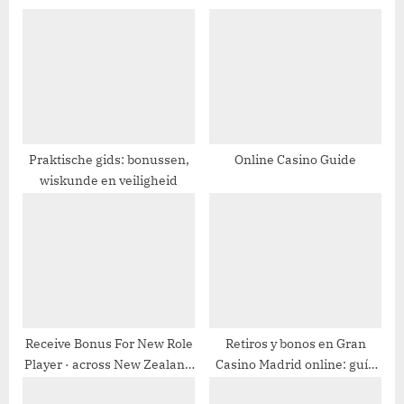
s
P
P
o
o
s
s
t
t
:
:
Praktische gids: bonussen,
Online Casino Guide
wiskunde en veiligheid
Receive Bonus For New Role
Retiros y bonos en Gran
Player · across New Zealand
Casino Madrid online: guía
Play & Earn Casino Super
paso a paso