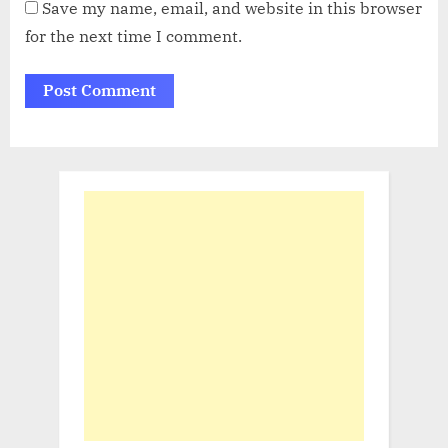
Save my name, email, and website in this browser
for the next time I comment.