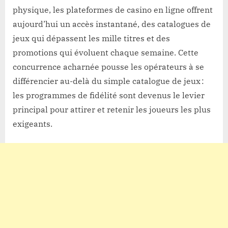
:
physique, les plateformes de casino en ligne offrent
le
aujourd’hui un accès instantané, des catalogues de
vrai
jeux qui dépassent les mille titres et des
facteur
décisif
promotions qui évoluent chaque semaine. Cette
entre
concurrence acharnée pousse les opérateurs à se
les
différencier au-delà du simple catalogue de jeux :
casinos
les programmes de fidélité sont devenus le levier
en
principal pour attirer et retenir les joueurs les plus
ligne
et
exigeants.
les
établissements
terrestres