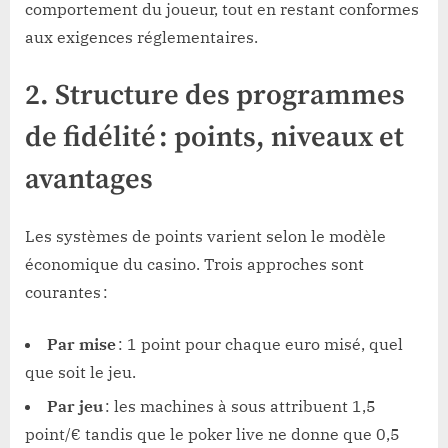
comportement du joueur, tout en restant conformes
aux exigences réglementaires.
2. Structure des programmes
de fidélité : points, niveaux et
avantages
Les systèmes de points varient selon le modèle
économique du casino. Trois approches sont
courantes :
Par mise
: 1 point pour chaque euro misé, quel
que soit le jeu.
Par jeu
: les machines à sous attribuent 1,5
point/€ tandis que le poker live ne donne que 0,5