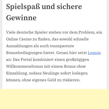
ultimative
Spielspaß und sichere
Leitfaden
für
Gewinne
Spielspaß
und
sichere
Viele deutsche Spieler stehen vor dem Problem, ein
Gewinne
Online Casino zu finden, das sowohl schnelle
Auszahlungen als auch transparente
Bonusbedingungen bietet. Genau hier setzt
Lemon
an: Das Portal kombiniert einen großzügigen
Willkommensbonus mit einem Bonus ohne
Einzahlung, sodass Neulinge sofort loslegen
können, ohne eigenes Geld zu riskieren.