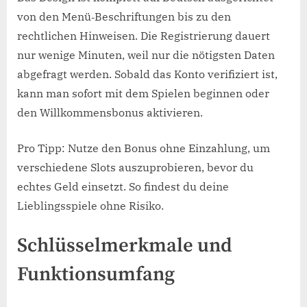
von den Menü‑Beschriftungen bis zu den
rechtlichen Hinweisen. Die Registrierung dauert
nur wenige Minuten, weil nur die nötigsten Daten
abgefragt werden. Sobald das Konto verifiziert ist,
kann man sofort mit dem Spielen beginnen oder
den Willkommensbonus aktivieren.
Pro Tipp: Nutze den Bonus ohne Einzahlung, um
verschiedene Slots auszuprobieren, bevor du
echtes Geld einsetzt. So findest du deine
Lieblingsspiele ohne Risiko.
Schlüsselmerkmale und
Funktionsumfang