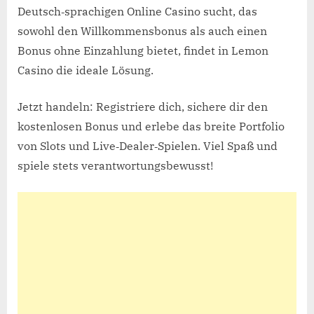
Deutsch‑sprachigen Online Casino sucht, das
sowohl den Willkommensbonus als auch einen
Bonus ohne Einzahlung bietet, findet in Lemon
Casino die ideale Lösung.
Jetzt handeln: Registriere dich, sichere dir den
kostenlosen Bonus und erlebe das breite Portfolio
von Slots und Live‑Dealer‑Spielen. Viel Spaß und
spiele stets verantwortungsbewusst!