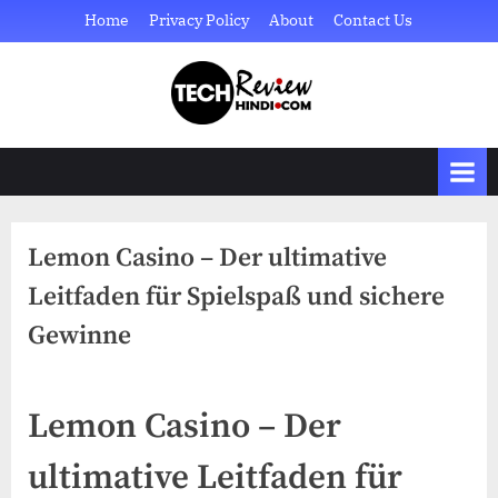
Skip
Home
Privacy Policy
About
Contact Us
to
content
TECH REVIEW
MOBILE,
GADGETS,
LAPTOPS &
APPLIANCES
Lemon Casino – Der ultimative
Leitfaden für Spielspaß und sichere
Gewinne
By
Posted
on
wasimakhter32@gmail.com
November 22, 2025
No Comments
on
Lemon
Lemon Casino – Der
Casino
–
ultimative Leitfaden für
Der