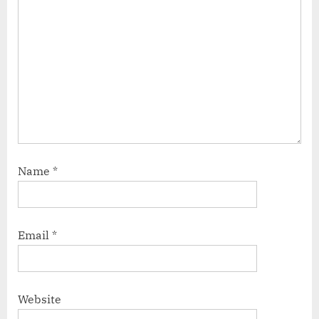
Name
*
Email
*
Website