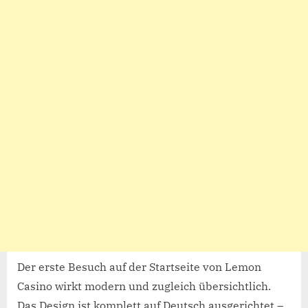
Der erste Besuch auf der Startseite von Lemon
Casino wirkt modern und zugleich übersichtlich.
Das Design ist komplett auf Deutsch ausgerichtet –