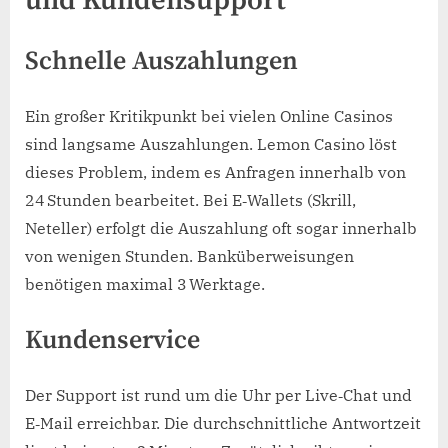
und Kundensupport
Schnelle Auszahlungen
Ein großer Kritikpunkt bei vielen Online Casinos
sind langsame Auszahlungen. Lemon Casino löst
dieses Problem, indem es Anfragen innerhalb von
24 Stunden bearbeitet. Bei E‑Wallets (Skrill,
Neteller) erfolgt die Auszahlung oft sogar innerhalb
von wenigen Stunden. Banküberweisungen
benötigen maximal 3 Werktage.
Kundenservice
Der Support ist rund um die Uhr per Live‑Chat und
E‑Mail erreichbar. Die durchschnittliche Antwortzeit