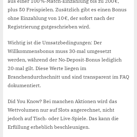
aus einer 100 %‑Match‑Einzahlung bis zu 200 €,
plus 50 Freispielen. Zusätzlich gibt es einen Bonus
ohne Einzahlung von 10 €, der sofort nach der
Registrierung gutgeschrieben wird.
Wichtig ist die Umsatzbedingungen: Der
Willkommensbonus muss 30‑mal umgesetzt
werden, während der No‑Deposit‑Bonus lediglich
20‑mal gilt. Diese Werte liegen im
Branchendurchschnitt und sind transparent im FAQ
dokumentiert.
Did You Know? Bei manchen Aktionen wird das
Wett­volumen nur auf Slots angerechnet, nicht
jedoch auf Tisch‑ oder Live‑Spiele. Das kann die
Erfüllung erheblich beschleunigen.