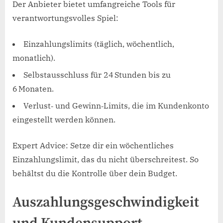
Der Anbieter bietet umfangreiche Tools für
verantwortungsvolles Spiel:
Einzahlungslimits (täglich, wöchentlich,
monatlich).
Selbstausschluss für 24 Stunden bis zu
6 Monaten.
Verlust‑ und Gewinn‑Limits, die im Kundenkonto
eingestellt werden können.
Expert Advice: Setze dir ein wöchentliches
Einzahlungslimit, das du nicht überschreitest. So
behältst du die Kontrolle über dein Budget.
Auszahlungsgeschwindigkeit