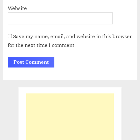
Website
Save my name, email, and website in this browser
for the next time I comment.