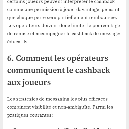
certains joueurs peuvent interpréter le cashback
comme une permission à jouer davantage, pensant
que chaque perte sera partiellement remboursée.
Les opérateurs doivent donc limiter le pourcentage
de remise et accompagner le cashback de messages
éducatifs.
6. Comment les opérateurs
communiquent le cashback
aux joueurs
Les stratégies de messaging les plus efficaces
combinent visibilité et non‑ambiguïté. Parmi les
pratiques courantes :