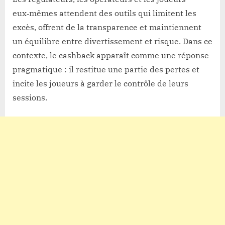
vérification
eux‑mêmes attendent des outils qui limitent les
réaliste
excès, offrent de la transparence et maintiennent
:
un équilibre entre divertissement et risque. Dans ce
comment
contexte, le cashback apparaît comme une réponse
les
plateformes
pragmatique : il restitue une partie des pertes et
de
incite les joueurs à garder le contrôle de leurs
jeu
sessions.
intègrent
le
cashback
pour
protéger
les
joueurs