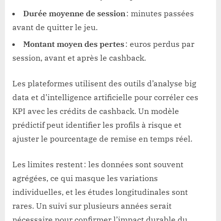
Durée moyenne de session
: minutes passées
avant de quitter le jeu.
Montant moyen des pertes
: euros perdus par
session, avant et après le cashback.
Les plateformes utilisent des outils d’analyse big
data et d’intelligence artificielle pour corréler ces
KPI avec les crédits de cashback. Un modèle
prédictif peut identifier les profils à risque et
ajuster le pourcentage de remise en temps réel.
Les limites restent : les données sont souvent
agrégées, ce qui masque les variations
individuelles, et les études longitudinales sont
rares. Un suivi sur plusieurs années serait
nécessaire pour confirmer l’impact durable du