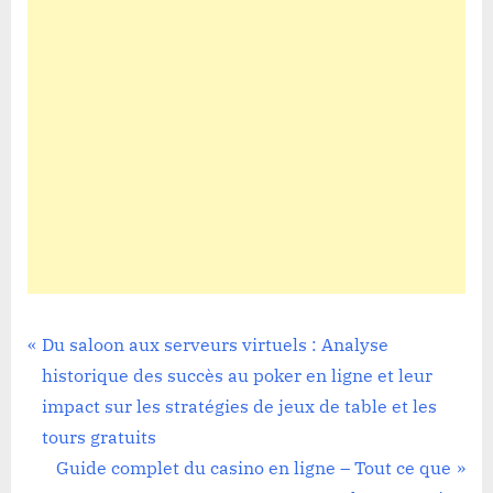
Mobile Reviews
Post
P
Du saloon aux serveurs virtuels : Analyse
r
historique des succès au poker en ligne et leur
navigation
e
impact sur les stratégies de jeux de table et les
v
tours gratuits
i
N
Guide complet du casino en ligne – Tout ce que