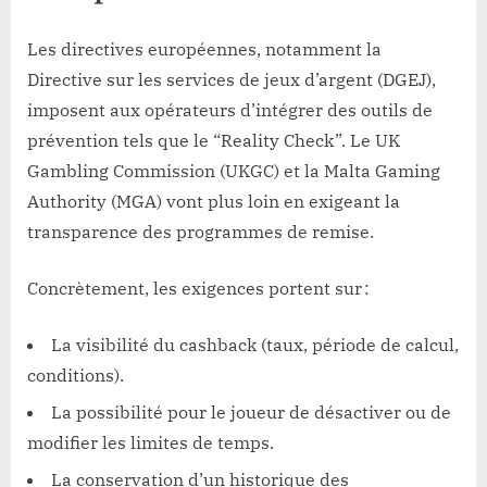
Les directives européennes, notamment la
Directive sur les services de jeux d’argent (DGEJ),
imposent aux opérateurs d’intégrer des outils de
prévention tels que le “Reality Check”. Le UK
Gambling Commission (UKGC) et la Malta Gaming
Authority (MGA) vont plus loin en exigeant la
transparence des programmes de remise.
Concrètement, les exigences portent sur :
La visibilité du cashback (taux, période de calcul,
conditions).
La possibilité pour le joueur de désactiver ou de
modifier les limites de temps.
La conservation d’un historique des