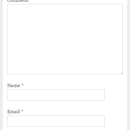
Comment
*
Name
*
Email
*