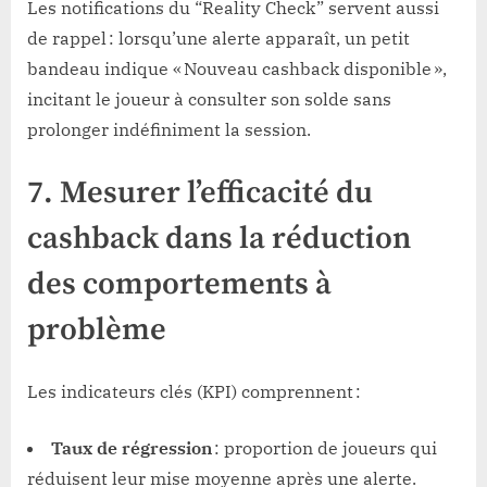
Les notifications du “Reality Check” servent aussi
de rappel : lorsqu’une alerte apparaît, un petit
bandeau indique « Nouveau cashback disponible »,
incitant le joueur à consulter son solde sans
prolonger indéfiniment la session.
7. Mesurer l’efficacité du
cashback dans la réduction
des comportements à
problème
Les indicateurs clés (KPI) comprennent :
Taux de régression
: proportion de joueurs qui
réduisent leur mise moyenne après une alerte.