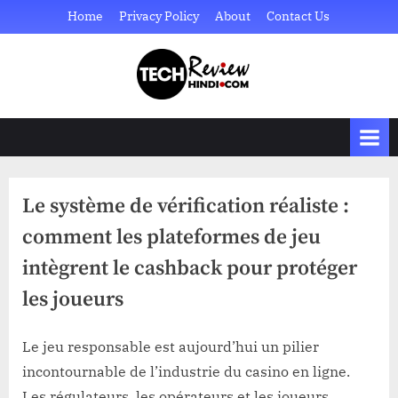
Skip
Home
Privacy Policy
About
Contact Us
to
content
TECH REVIEW
MOBILE,
GADGETS,
LAPTOPS &
APPLIANCES
Le système de vérification réaliste :
comment les plateformes de jeu
intègrent le cashback pour protéger
les joueurs
By
Posted
on
wasimakhter32@gmail.com
July 13, 2025
No Comments
Le jeu responsable est aujourd’hui un pilier
on
Le
incontournable de l’industrie du casino en ligne.
système
Les régulateurs, les opérateurs et les joueurs
de