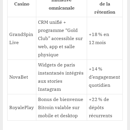
Casino
de la
omnicanale
rétention
CRM unifié +
programme “Gold
GrandSpin
+18 % en
Club” accessible sur
Live
12 mois
web, app et salle
physique
Widgets de paris
+14 %
instantanés intégrés
NovaBet
d’engagement
aux stories
quotidien
Instagram
Bonus de bienvenue
+22 % de
RoyalePlay
Bitcoin valable sur
dépôts
mobile et desktop
récurrents