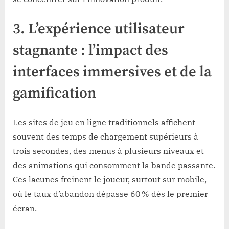
3. L’expérience utilisateur
stagnante : l’impact des
interfaces immersives et de la
gamification
Les sites de jeu en ligne traditionnels affichent
souvent des temps de chargement supérieurs à
trois secondes, des menus à plusieurs niveaux et
des animations qui consomment la bande passante.
Ces lacunes freinent le joueur, surtout sur mobile,
où le taux d’abandon dépasse 60 % dès le premier
écran.