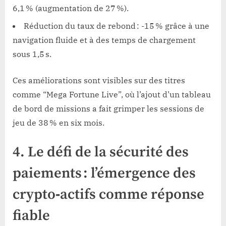
6,1 % (augmentation de 27 %).
Réduction du taux de rebond : -15 % grâce à une
navigation fluide et à des temps de chargement
sous 1,5 s.
Ces améliorations sont visibles sur des titres
comme “Mega Fortune Live”, où l’ajout d’un tableau
de bord de missions a fait grimper les sessions de
jeu de 38 % en six mois.
4. Le défi de la sécurité des
paiements : l’émergence des
crypto‑actifs comme réponse
fiable