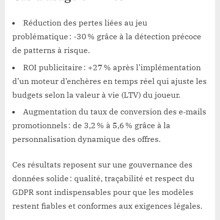
Réduction des pertes liées au jeu
problématique : -30 % grâce à la détection précoce
de patterns à risque.
ROI publicitaire : +27 % après l’implémentation
d’un moteur d’enchères en temps réel qui ajuste les
budgets selon la valeur à vie (LTV) du joueur.
Augmentation du taux de conversion des e‑mails
promotionnels : de 3,2 % à 5,6 % grâce à la
personnalisation dynamique des offres.
Ces résultats reposent sur une gouvernance des
données solide : qualité, traçabilité et respect du
GDPR sont indispensables pour que les modèles
restent fiables et conformes aux exigences légales.