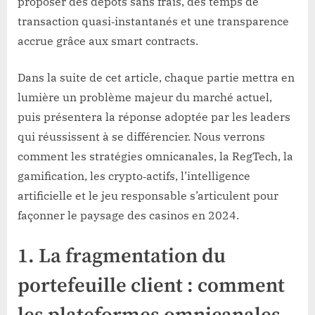
proposer des dépôts sans frais, des temps de
transaction quasi‑instantanés et une transparence
accrue grâce aux smart contracts.
Dans la suite de cet article, chaque partie mettra en
lumière un problème majeur du marché actuel,
puis présentera la réponse adoptée par les leaders
qui réussissent à se différencier. Nous verrons
comment les stratégies omnicanales, la RegTech, la
gamification, les crypto‑actifs, l’intelligence
artificielle et le jeu responsable s’articulent pour
façonner le paysage des casinos en 2024.
1. La fragmentation du
portefeuille client : comment