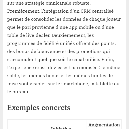
sur une stratégie omnicanale robuste.
Premièrement, l’intégration d’un CRM centralisé
permet de consolider les données de chaque joueur,
que le pari provienne d’une app mobile ou d’une
table de live‑dealer. Deuxièmement, les
programmes de fidélité unifiés offrent des points,
des bonus de bienvenue et des promotions qui
s’accumulent quel que soit le canal utilisé. Enfin,
l’expérience cross‑device est harmonisée : le même
solde, les mêmes bonus et les mêmes limites de
mise sont visibles sur le smartphone, la tablette ou
le bureau.
Exemples concrets
Augmentation
Initiative