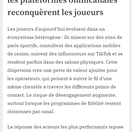
les plateformes omnicanales
reconquèrent les joueurs
Les joueurs d’aujourd’hui évoluent dans un
écosystème hétérogène : ils misent sur des sites de
paris sportifs, consultent des applications mobiles
de casino, suivent des influenceurs sur TikTok et se
rendent parfois dans des salons physiques. Cette
dispersion crée une perte de valeur ajoutée pour
les opérateurs, qui peinent à suivre le fil d’une
même clientèle à travers les différents points de
contact. Le risque de désengagement augmente,
surtout lorsque les programmes de fidélité restent
cloisonnés par canal.
La réponse des acteurs les plus performants repose