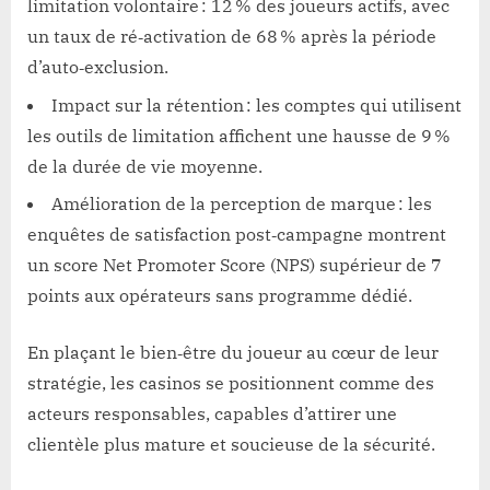
limitation volontaire : 12 % des joueurs actifs, avec
un taux de ré‑activation de 68 % après la période
d’auto‑exclusion.
Impact sur la rétention : les comptes qui utilisent
les outils de limitation affichent une hausse de 9 %
de la durée de vie moyenne.
Amélioration de la perception de marque : les
enquêtes de satisfaction post‑campagne montrent
un score Net Promoter Score (NPS) supérieur de 7
points aux opérateurs sans programme dédié.
En plaçant le bien‑être du joueur au cœur de leur
stratégie, les casinos se positionnent comme des
acteurs responsables, capables d’attirer une
clientèle plus mature et soucieuse de la sécurité.