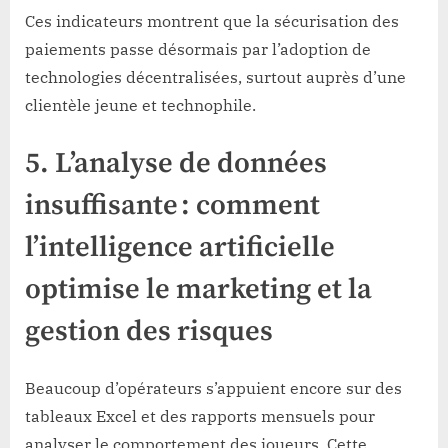
Ces indicateurs montrent que la sécurisation des
paiements passe désormais par l’adoption de
technologies décentralisées, surtout auprès d’une
clientèle jeune et technophile.
5. L’analyse de données
insuffisante : comment
l’intelligence artificielle
optimise le marketing et la
gestion des risques
Beaucoup d’opérateurs s’appuient encore sur des
tableaux Excel et des rapports mensuels pour
analyser le comportement des joueurs. Cette