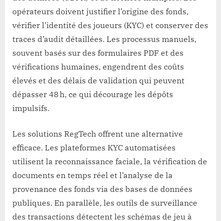
opérateurs doivent justifier l’origine des fonds,
vérifier l’identité des joueurs (KYC) et conserver des
traces d’audit détaillées. Les processus manuels,
souvent basés sur des formulaires PDF et des
vérifications humaines, engendrent des coûts
élevés et des délais de validation qui peuvent
dépasser 48 h, ce qui décourage les dépôts
impulsifs.
Les solutions RegTech offrent une alternative
efficace. Les plateformes KYC automatisées
utilisent la reconnaissance faciale, la vérification de
documents en temps réel et l’analyse de la
provenance des fonds via des bases de données
publiques. En parallèle, les outils de surveillance
des transactions détectent les schémas de jeu à