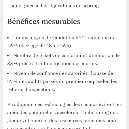
risque grâce à des algorithmes de scoring.
Bénéfices mesurables
Temps moyen de validation KYC : réduction de
45 % (passage de 48 h à 26 h).
Nombre de tickets de conformité : diminution de
38 % grâce à l’automatisation des alertes.
Niveau de confiance des autorités : hausse de
27 % des audits passés du premier coup, selon les
retours d’inspections.
En adoptant ces technologies, les casinos évitent les
amendes potentielles, accélèrent l’onboarding des
joueurs et libèrent des ressources humaines pour
se concentrer sur l’innovation produit.