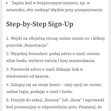
Zapisz kod w bezpiecznym miejscu, np. w
notatniku, aby uniknąć błędów przy przepisywaniu.
Step-by-Step Sign-Up
Wejdź na oficjalną stronę online casino nv i kliknij
przycisk „Rejestracja”.
Wypełnij formularz: podaj adres e-mail, utwórz
silne hasło, wybierz walutę i kraj zamieszkania.
Potwierdź adres e-mail, klikając link w
wiadomości od kasyna.
Zaloguj się na swoje konto – użyj opcji nv casino
online login, podając e-mail i hasło.
Przejdź do sekcji „Bonusy” lub „Kasa” i wprowadź
kod promocyjny w odpowiednim polu. Pamiętaj, że