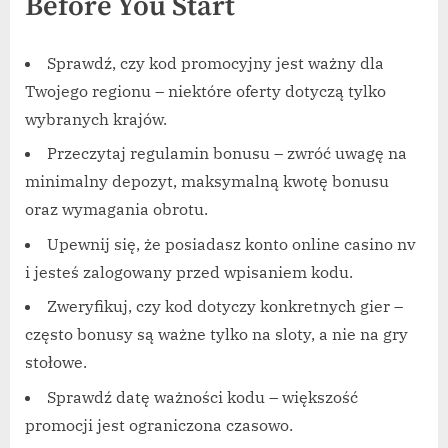
Before You Start
Sprawdź, czy kod promocyjny jest ważny dla
Twojego regionu – niektóre oferty dotyczą tylko
wybranych krajów.
Przeczytaj regulamin bonusu – zwróć uwagę na
minimalny depozyt, maksymalną kwotę bonusu
oraz wymagania obrotu.
Upewnij się, że posiadasz konto online casino nv
i jesteś zalogowany przed wpisaniem kodu.
Zweryfikuj, czy kod dotyczy konkretnych gier –
często bonusy są ważne tylko na sloty, a nie na gry
stołowe.
Sprawdź datę ważności kodu – większość
promocji jest ograniczona czasowo.