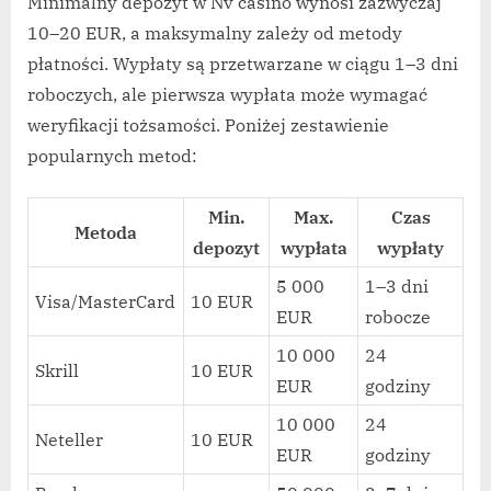
Minimalny depozyt w Nv casino wynosi zazwyczaj
10–20 EUR, a maksymalny zależy od metody
płatności. Wypłaty są przetwarzane w ciągu 1–3 dni
roboczych, ale pierwsza wypłata może wymagać
weryfikacji tożsamości. Poniżej zestawienie
popularnych metod:
Min.
Max.
Czas
Metoda
depozyt
wypłata
wypłaty
5 000
1–3 dni
Visa/MasterCard
10 EUR
EUR
robocze
10 000
24
Skrill
10 EUR
EUR
godziny
10 000
24
Neteller
10 EUR
EUR
godziny