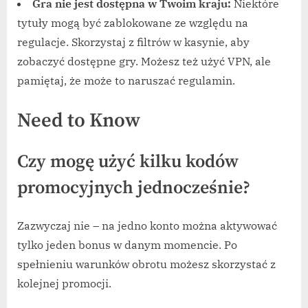
Gra nie jest dostępna w Twoim kraju:
Niektóre
tytuły mogą być zablokowane ze względu na
regulacje. Skorzystaj z filtrów w kasynie, aby
zobaczyć dostępne gry. Możesz też użyć VPN, ale
pamiętaj, że może to naruszać regulamin.
Need to Know
Czy mogę użyć kilku kodów
promocyjnych jednocześnie?
Zazwyczaj nie – na jedno konto można aktywować
tylko jeden bonus w danym momencie. Po
spełnieniu warunków obrotu możesz skorzystać z
kolejnej promocji.