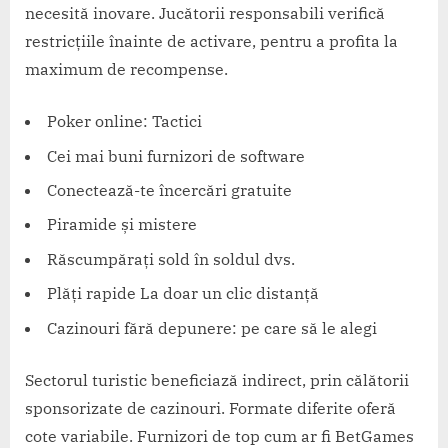
necesită inovare. Jucătorii responsabili verifică
restricțiile înainte de activare, pentru a profita la
maximum de recompense.
Poker online: Tactici
Cei mai buni furnizori de software
Conectează-te încercări gratuite
Piramide și mistere
Răscumpărați sold în soldul dvs.
Plăți rapide La doar un clic distanță
Cazinouri fără depunere: pe care să le alegi
Sectorul turistic beneficiază indirect, prin călătorii
sponsorizate de cazinouri. Formate diferite oferă
cote variabile. Furnizori de top cum ar fi BetGames