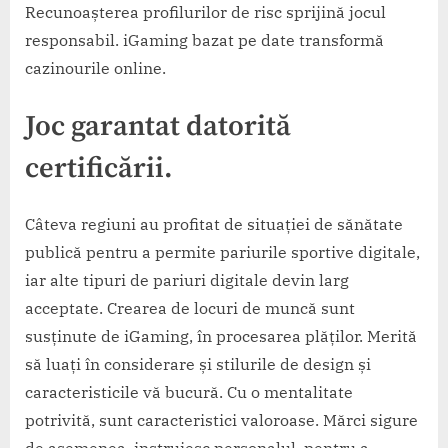
Recunoașterea profilurilor de risc sprijină jocul
responsabil. iGaming bazat pe date transformă
cazinourile online.
Joc garantat datorită
certificării.
Câteva regiuni au profitat de situației de sănătate
publică pentru a permite pariurile sportive digitale,
iar alte tipuri de pariuri digitale devin larg
acceptate. Crearea de locuri de muncă sunt
susținute de iGaming, în procesarea plăților. Merită
să luați în considerare și stilurile de design și
caracteristicile vă bucură. Cu o mentalitate
potrivită, sunt caracteristici valoroase. Mărci sigure