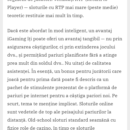
Player) — sloturile cu RTP mai mare (peste medie)
teoretic restituie mai mult în timp.
Dacă este abordat în mod inteligent, un avantaj
iGaming îți poate oferi un avantaj tangibil — nu prin
asigurarea câștigurilor, ci prin extinderea jocului
dvs., și permițând pariuri planificate fără a atinge
prea mult din soldul dvs.. Nu uitați de calitatea
asistenței. În esență, un bonus pentru jucătorii care
joacă pentru prima dată poate fi descris ca un
pachet de stimulente prezentat de o platformă de
pariuri pe internet pentru a câștiga pariori noi. Pe
scurt, tema te menține implicat. Sloturile online
sunt vedetele de top ale peisajului pariurilor la
distanță. Old-school sloturi standard seamănă cu
fizice role de cazino, în timp ce sloturile