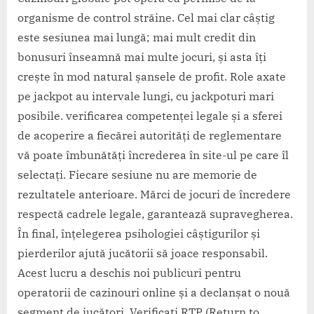
organisme de control străine. Cel mai clar câștig
este sesiunea mai lungă; mai mult credit din
bonusuri înseamnă mai multe jocuri, și asta îți
crește în mod natural șansele de profit. Role axate
pe jackpot au intervale lungi, cu jackpoturi mari
posibile. verificarea competenței legale și a sferei
de acoperire a fiecărei autorități de reglementare
vă poate îmbunătăți încrederea în site-ul pe care îl
selectați. Fiecare sesiune nu are memorie de
rezultatele anterioare. Mărci de jocuri de încredere
respectă cadrele legale, garantează supravegherea.
În final, înțelegerea psihologiei câștigurilor și
pierderilor ajută jucătorii să joace responsabil.
Acest lucru a deschis noi publicuri pentru
operatorii de cazinouri online și a declanșat o nouă
segment de jucători. Verificați RTP (Return to