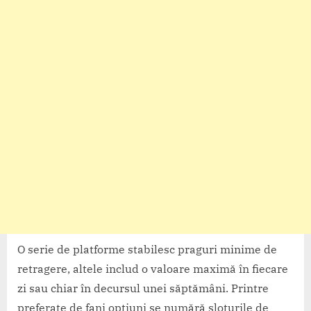
O serie de platforme stabilesc praguri minime de
retragere, altele includ o valoare maximă în fiecare
zi sau chiar în decursul unei săptămâni. Printre
preferate de fani opțiuni se numără sloturile de