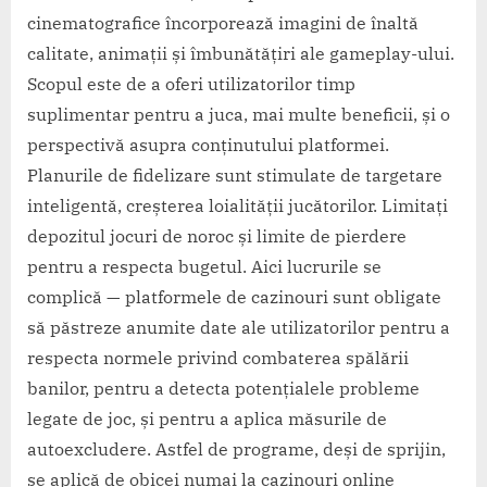
cinematografice încorporează imagini de înaltă
calitate, animații și îmbunătățiri ale gameplay-ului.
Scopul este de a oferi utilizatorilor timp
suplimentar pentru a juca, mai multe beneficii, și o
perspectivă asupra conținutului platformei.
Planurile de fidelizare sunt stimulate de targetare
inteligentă, creșterea loialității jucătorilor. Limitați
depozitul jocuri de noroc și limite de pierdere
pentru a respecta bugetul. Aici lucrurile se
complică — platformele de cazinouri sunt obligate
să păstreze anumite date ale utilizatorilor pentru a
respecta normele privind combaterea spălării
banilor, pentru a detecta potențialele probleme
legate de joc, și pentru a aplica măsurile de
autoexcludere. Astfel de programe, deși de sprijin,
se aplică de obicei numai la cazinouri online