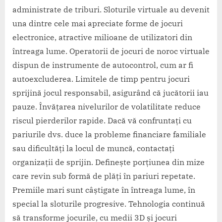
Procentaje
administrate de triburi. Sloturile virtuale au devenit
De
una dintre cele mai apreciate forme de jocuri
Returnare
electronice, atractive milioane de utilizatori din
Ro
—
întreaga lume. Operatorii de jocuri de noroc virtuale
România
dispun de instrumente de autocontrol, cum ar fi
Unlock
autoexcluderea. Limitele de timp pentru jocuri
Offer
sprijină jocul responsabil, asigurând că jucătorii iau
pauze. Învățarea nivelurilor de volatilitate reduce
riscul pierderilor rapide. Dacă vă confruntați cu
pariurile dvs. duce la probleme financiare familiale
sau dificultăți la locul de muncă, contactați
organizații de sprijin. Definește porțiunea din mize
care revin sub formă de plăți în pariuri repetate.
Premiile mari sunt câștigate în întreaga lume, în
special la sloturile progresive. Tehnologia continuă
să transforme jocurile, cu medii 3D și jocuri