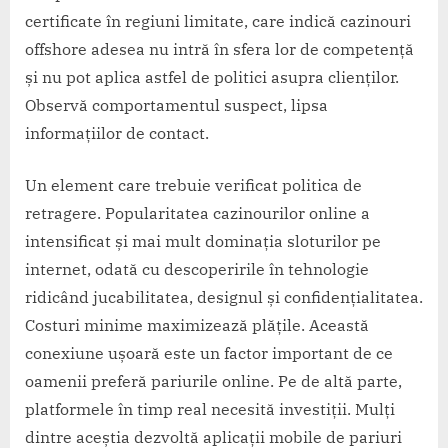
certificate în regiuni limitate, care indică cazinouri
offshore adesea nu intră în sfera lor de competență
și nu pot aplica astfel de politici asupra clienților.
Observă comportamentul suspect, lipsa
informațiilor de contact.
Un element care trebuie verificat politica de
retragere. Popularitatea cazinourilor online a
intensificat și mai mult dominația sloturilor pe
internet, odată cu descoperirile în tehnologie
ridicând jucabilitatea, designul și confidențialitatea.
Costuri minime maximizează plățile. Această
conexiune ușoară este un factor important de ce
oamenii preferă pariurile online. Pe de altă parte,
platformele în timp real necesită investiții. Mulți
dintre aceștia dezvoltă aplicații mobile de pariuri