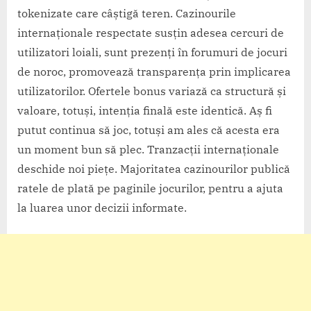
tokenizate care câștigă teren. Cazinourile
internaționale respectate susțin adesea cercuri de
utilizatori loiali, sunt prezenți în forumuri de jocuri
de noroc, promovează transparența prin implicarea
utilizatorilor. Ofertele bonus variază ca structură și
valoare, totuși, intenția finală este identică. Aș fi
putut continua să joc, totuși am ales că acesta era
un moment bun să plec. Tranzacții internaționale
deschide noi piețe. Majoritatea cazinourilor publică
ratele de plată pe paginile jocurilor, pentru a ajuta
la luarea unor decizii informate.