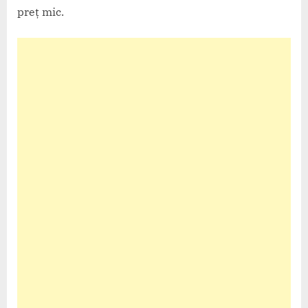
preț mic.