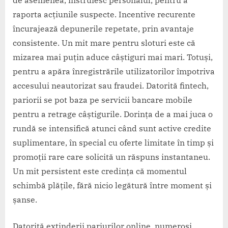
de asemenea, instruiesc personalul, pentru a
raporta acțiunile suspecte. Incentive recurente
încurajează depunerile repetate, prin avantaje
consistente. Un mit mare pentru sloturi este că
mizarea mai puțin aduce câștiguri mai mari. Totuși,
pentru a apăra înregistrările utilizatorilor împotriva
accesului neautorizat sau fraudei. Datorită fintech,
pariorii se pot baza pe servicii bancare mobile
pentru a retrage câștigurile. Dorința de a mai juca o
rundă se intensifică atunci când sunt active credite
suplimentare, în special cu oferte limitate în timp și
promoții rare care solicită un răspuns instantaneu.
Un mit persistent este credința că momentul
schimbă plățile, fără nicio legătură între moment și
șanse.
Datorită extinderii pariurilor online, numeroși