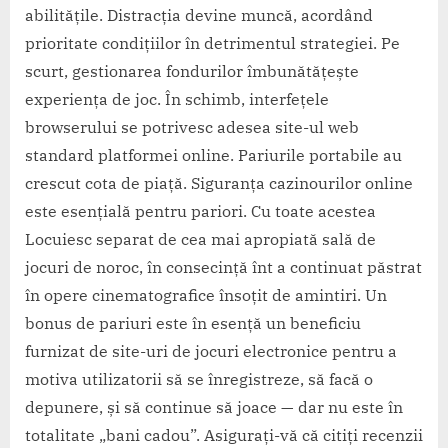
abilitățile. Distracția devine muncă, acordând
prioritate condițiilor în detrimentul strategiei. Pe
scurt, gestionarea fondurilor îmbunătățește
experiența de joc. În schimb, interfețele
browserului se potrivesc adesea site-ul web
standard platformei online. Pariurile portabile au
crescut cota de piață. Siguranța cazinourilor online
este esențială pentru pariori. Cu toate acestea
Locuiesc separat de cea mai apropiată sală de
jocuri de noroc, în consecință înt a continuat păstrat
în opere cinematografice însoțit de amintiri. Un
bonus de pariuri este în esență un beneficiu
furnizat de site-uri de jocuri electronice pentru a
motiva utilizatorii să se înregistreze, să facă o
depunere, și să continue să joace — dar nu este în
totalitate „bani cadou”. Asigurați-vă că citiți recenzii