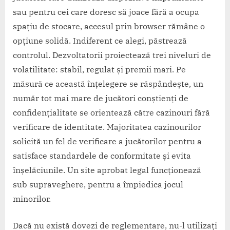
sau pentru cei care doresc să joace fără a ocupa
spațiu de stocare, accesul prin browser rămâne o
opțiune solidă. Indiferent ce alegi, păstrează
controlul. Dezvoltatorii proiectează trei niveluri de
volatilitate: stabil, regulat și premii mari. Pe
măsură ce această înțelegere se răspândește, un
număr tot mai mare de jucători conștienți de
confidențialitate se orientează către cazinouri fără
verificare de identitate. Majoritatea cazinourilor
solicită un fel de verificare a jucătorilor pentru a
satisface standardele de conformitate și evita
înșelăciunile. Un site aprobat legal funcționează
sub supraveghere, pentru a împiedica jocul
minorilor.
Dacă nu există dovezi de reglementare, nu-l utilizați