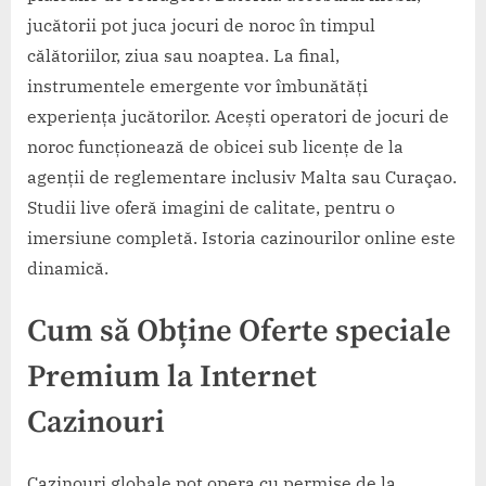
jucătorii pot juca jocuri de noroc în timpul
călătoriilor, ziua sau noaptea. La final,
instrumentele emergente vor îmbunătăți
experiența jucătorilor. Acești operatori de jocuri de
noroc funcționează de obicei sub licențe de la
agenții de reglementare inclusiv Malta sau Curaçao.
Studii live oferă imagini de calitate, pentru o
imersiune completă. Istoria cazinourilor online este
dinamică.
Cum să Obține Oferte speciale
Premium la Internet
Cazinouri
Cazinouri globale pot opera cu permise de la