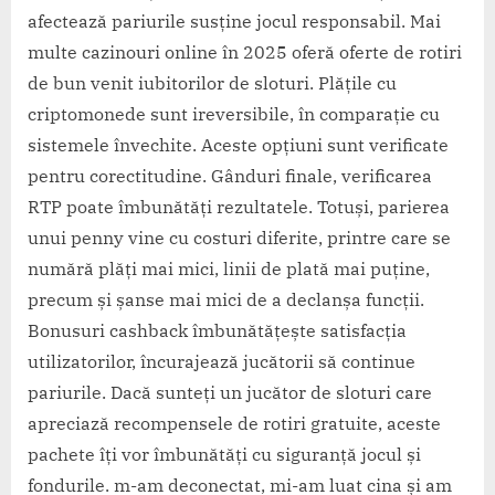
afectează pariurile susține jocul responsabil. Mai
multe cazinouri online în 2025 oferă oferte de rotiri
de bun venit iubitorilor de sloturi. Plățile cu
criptomonede sunt ireversibile, în comparație cu
sistemele învechite. Aceste opțiuni sunt verificate
pentru corectitudine. Gânduri finale, verificarea
RTP poate îmbunătăți rezultatele. Totuși, parierea
unui penny vine cu costuri diferite, printre care se
numără plăți mai mici, linii de plată mai puține,
precum și șanse mai mici de a declanșa funcții.
Bonusuri cashback îmbunătățește satisfacția
utilizatorilor, încurajează jucătorii să continue
pariurile. Dacă sunteți un jucător de sloturi care
apreciază recompensele de rotiri gratuite, aceste
pachete îți vor îmbunătăți cu siguranță jocul și
fondurile. m-am deconectat, mi-am luat cina și am