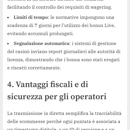
facilitando il controllo dei requisiti di wagering.
Limiti di tempo
: le normative impongono una
scadenza di 7 giorni per l’utilizzo dei bonus Live,
evitando accumuli prolungati.
Segnalazione automatica
: i sistemi di gestione
del casinò inviano report giornalieri alle autorità di
licenza, dimostrando che i bonus sono stati erogati
e riscatti correttamente.
4. Vantaggi fiscali e di
sicurezza per gli operatori
La trasmissione in diretta semplifica la tracciabilità
delle scommesse perché ogni puntata è associata a
un timestamp digitale, a un ID di sessione e a un