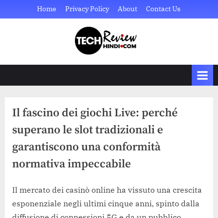
Skip
Home
Privacy Policy
About
Contact Us
to
content
TECH REVIEW
MOBILE,
GADGETS,
LAPTOPS &
APPLIANCES
Il fascino dei giochi Live: perché
superano le slot tradizionali e
garantiscono una conformità
normativa impeccabile
By
Posted
on
wasimakhter32@gmail.com
January 9, 2026
No Comments
Il mercato dei casinò online ha vissuto una crescita
on
Il
esponenziale negli ultimi cinque anni, spinto dalla
fascino
diffusione di connessioni 5G e da un pubblico
dei