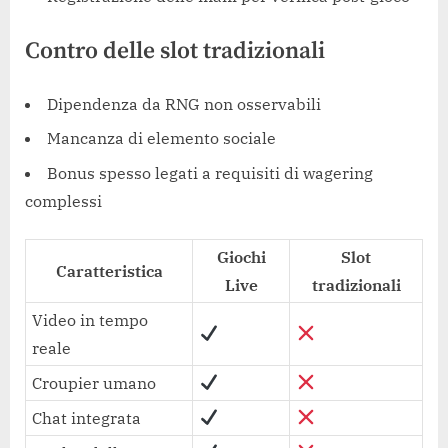
Contro delle slot tradizionali
Dipendenza da RNG non osservabili
Mancanza di elemento sociale
Bonus spesso legati a requisiti di wagering
complessi
Giochi
Slot
Caratteristica
Live
tradizionali
Video in tempo
reale
Croupier umano
Chat integrata