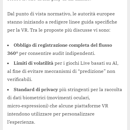
Dal punto di vista normativo, le autorità europee
stanno iniziando a redigere linee guida specifiche
per la VR. Tra le proposte più discusse vi sono:
Obbligo di registrazione completa del flusso
360°
per consentire audit indipendenti.
Limiti di volatilità
per i giochi Live basati su AI,
al fine di evitare meccanismi di “predizione” non
verificabili.
Standard di privacy
più stringenti per la raccolta
di dati biometrici (movimenti oculari,
micro‑espressioni) che alcune piattaforme VR
intendono utilizzare per personalizzare
l’esperienza.