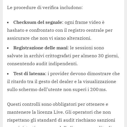
Le procedure di verifica includono:
Checksum del segnale
: ogni frame video è
hashato e confrontato con il registro centrale per
assicurare che non vi siano alterazioni.
Registrazione delle mani
: le sessioni sono
salvate in archivi crittografati per almeno 30 giorni,
consentendo audit indipendenti.
Test di latenza
: i provider devono dimostrare che
il ritardo tra il gesto del dealer e la visualizzazione
sullo schermo dell’utente non superi i 200 ms.
Questi controlli sono obbligatori per ottenere e
mantenere la licenza Live. Gli operatori che non
rispettano gli standard di audit rischiano sanzioni