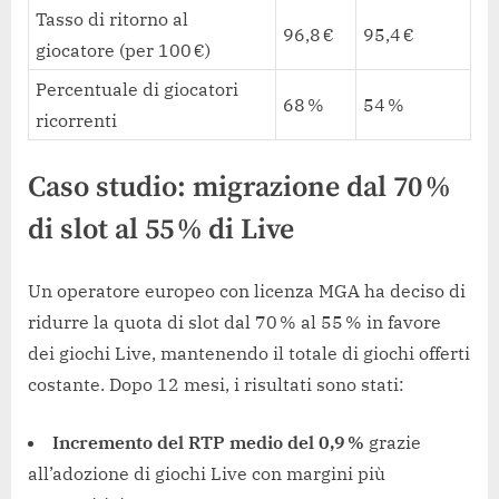
Tasso di ritorno al
96,8 €
95,4 €
giocatore (per 100 €)
Percentuale di giocatori
68 %
54 %
ricorrenti
Caso studio: migrazione dal 70 %
di slot al 55 % di Live
Un operatore europeo con licenza MGA ha deciso di
ridurre la quota di slot dal 70 % al 55 % in favore
dei giochi Live, mantenendo il totale di giochi offerti
costante. Dopo 12 mesi, i risultati sono stati:
Incremento del RTP medio del 0,9 %
grazie
all’adozione di giochi Live con margini più