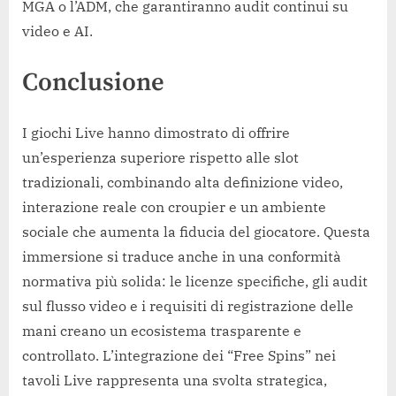
MGA o l’ADM, che garantiranno audit continui su
video e AI.
Conclusione
I giochi Live hanno dimostrato di offrire
un’esperienza superiore rispetto alle slot
tradizionali, combinando alta definizione video,
interazione reale con croupier e un ambiente
sociale che aumenta la fiducia del giocatore. Questa
immersione si traduce anche in una conformità
normativa più solida: le licenze specifiche, gli audit
sul flusso video e i requisiti di registrazione delle
mani creano un ecosistema trasparente e
controllato. L’integrazione dei “Free Spins” nei
tavoli Live rappresenta una svolta strategica,