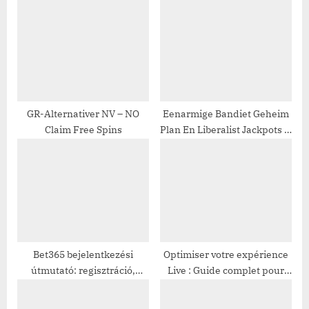
o
t
s
:
t
:
GR-Alternativer NV – NO
Eenarmige Bandiet Geheim
Claim Free Spins
Plan En Liberalist Jackpots —
Netherlands Get Free Bonus
Noma Spin Casino
Bet365 bejelentkezési
Optimiser votre expérience
útmutató: regisztráció,
Live : Guide complet pour
bónusz és biztonság
profiter des jackpots en
streaming HD