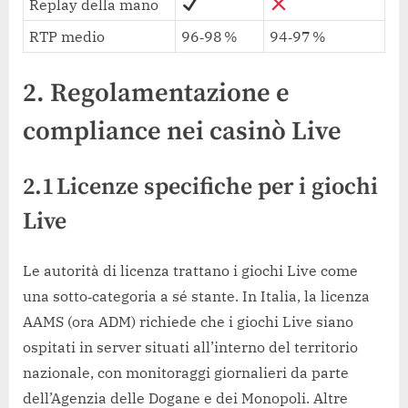
Replay della mano
RTP medio
96‑98 %
94‑97 %
2. Regolamentazione e
compliance nei casinò Live
2.1 Licenze specifiche per i giochi
Live
Le autorità di licenza trattano i giochi Live come
una sotto‑categoria a sé stante. In Italia, la licenza
AAMS (ora ADM) richiede che i giochi Live siano
ospitati in server situati all’interno del territorio
nazionale, con monitoraggi giornalieri da parte
dell’Agenzia delle Dogane e dei Monopoli. Altre