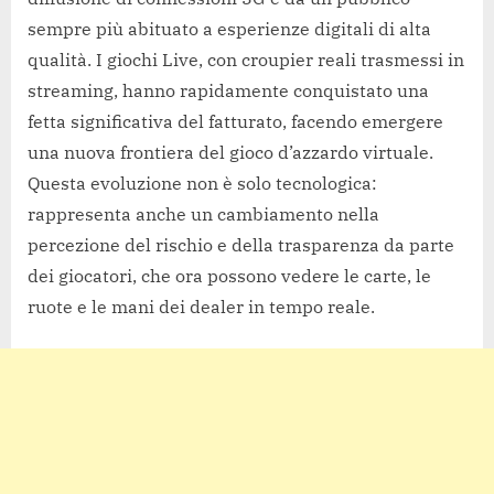
giochi
sempre più abituato a esperienze digitali di alta
Live:
qualità. I giochi Live, con croupier reali trasmessi in
perché
streaming, hanno rapidamente conquistato una
superano
fetta significativa del fatturato, facendo emergere
le
slot
una nuova frontiera del gioco d’azzardo virtuale.
tradizionali
Questa evoluzione non è solo tecnologica:
e
rappresenta anche un cambiamento nella
garantiscono
percezione del rischio e della trasparenza da parte
una
dei giocatori, che ora possono vedere le carte, le
conformità
normativa
ruote e le mani dei dealer in tempo reale.
impeccabile