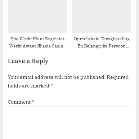
Hoe Werkt Klant Begeleidt
Oprechtheid Terugbetaling
Werkt Astaat Jiliasia Casino
En Belangrijke Persoon
Casino Corgislot _ NL Join
Computerprogramma
Leave a Reply
Now
Paladium Online Casino —
Belgium Deposit & Play
Your email address will not be published.
Required
fields are marked
*
Comment
*