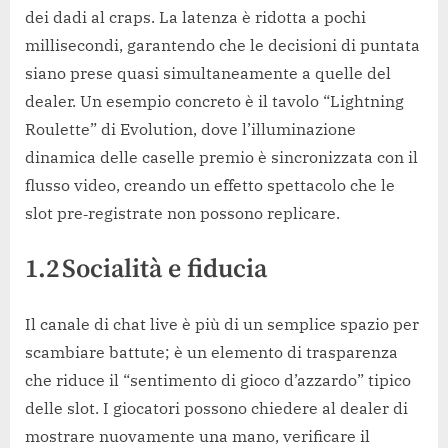
dei dadi al craps. La latenza è ridotta a pochi
millisecondi, garantendo che le decisioni di puntata
siano prese quasi simultaneamente a quelle del
dealer. Un esempio concreto è il tavolo “Lightning
Roulette” di Evolution, dove l’illuminazione
dinamica delle caselle premio è sincronizzata con il
flusso video, creando un effetto spettacolo che le
slot pre‑registrate non possono replicare.
1.2 Socialità e fiducia
Il canale di chat live è più di un semplice spazio per
scambiare battute; è un elemento di trasparenza
che riduce il “sentimento di gioco d’azzardo” tipico
delle slot. I giocatori possono chiedere al dealer di
mostrare nuovamente una mano, verificare il