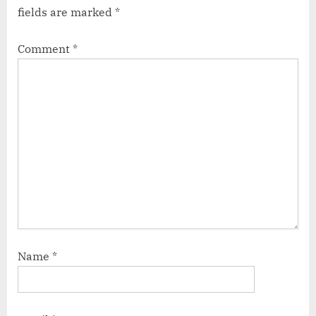
Pulsar
fields are marked
*
को
देती
Comment
*
है
कड़ी
टक्कर!”
Name
*