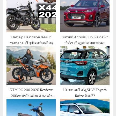
P
s
o
t
s
:
t
:
Harley-Davidson X440 :
Suzuki Across SUV Review :
Yamaha की तूती बजाने वाली नई
टोयोटा की जुड़वां या नया धमाका?
ब्रांडेट बाइक रोचक लुक में लॉन्च हुई
KTM RC 200 2025 Review:
10 लाख वाली धांसू SUV! Toyota
200cc सेगमेंट की सबसे तेज़ और
Raize कैसी है?
आक्रामक बाइक? कीमत, माइलेज और
फीचर्स