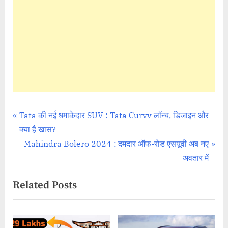
Automobile Review
Post
P
Tata की नई धमाकेदार SUV : Tata Curvv लॉन्च, डिजाइन और
r
क्या है खास?
navigation
e
N
Mahindra Bolero 2024 : दमदार ऑफ-रोड एसयूवी अब नए
v
e
अवतार में
i
x
Related Posts
o
t
u
P
s
o