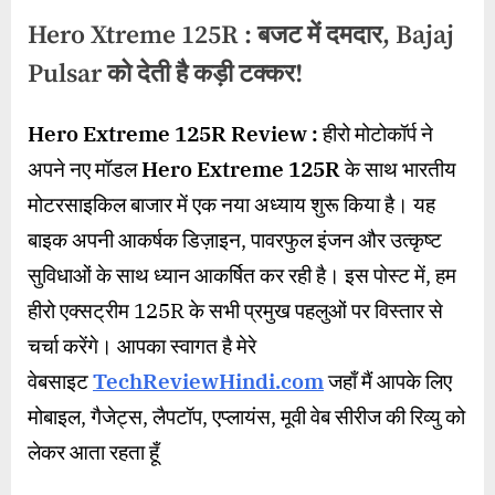
Hero Xtreme 125R : बजट में दमदार, Bajaj
Pulsar को देती है कड़ी टक्कर!
By
Posted
on
wasimakhter32@gmail.com
July 22, 2024
1 Comment
Hero Extreme 125R Review :
हीरो मोटोकॉर्प ने
on
Hero
अपने नए मॉडल
Hero Extreme 125R
के साथ भारतीय
Xtreme
125R
मोटरसाइकिल बाजार में एक नया अध्याय शुरू किया है। यह
:
बाइक अपनी आकर्षक डिज़ाइन, पावरफुल इंजन और उत्कृष्ट
बजट
में
सुविधाओं के साथ ध्यान आकर्षित कर रही है। इस पोस्ट में, हम
दमदार,
हीरो एक्सट्रीम 125R के सभी प्रमुख पहलुओं पर विस्तार से
Bajaj
चर्चा करेंगे। आपका स्वागत है मेरे
Pulsar
को
वेबसाइट
TechReviewHindi.com
जहाँ मैं आपके लिए
देती
मोबाइल, गैजेट्स, लैपटॉप, एप्लायंस, मूवी वेब सीरीज की रिव्यु को
है
कड़ी
लेकर आता रहता हूँ
टक्कर!