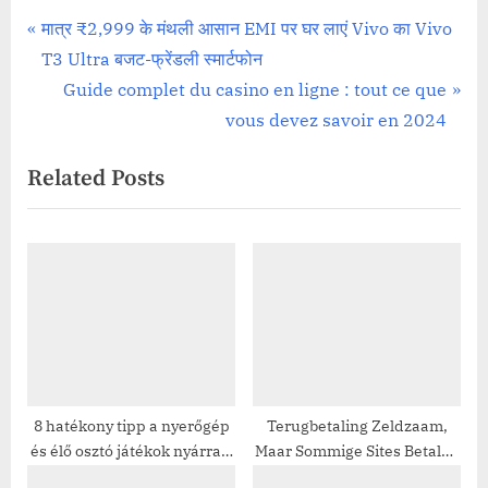
Mobile Reviews
Post
P
मात्र ₹2,999 के मंथली आसान EMI पर घर लाएं Vivo का Vivo
r
T3 Ultra बजट-फ्रेंडली स्मार्टफोन
navigation
e
N
Guide complet du casino en ligne : tout ce que
v
e
vous devez savoir en 2024
i
x
Related Posts
o
t
u
P
s
o
P
s
o
t
s
:
t
:
8 hatékony tipp a nyerőgép
Terugbetaling Zeldzaam,
és élő osztó játékok nyárra a
Maar Sommige Sites Betalen
**Energy Casino**‑ban
Tegenvallen Terug Als Een