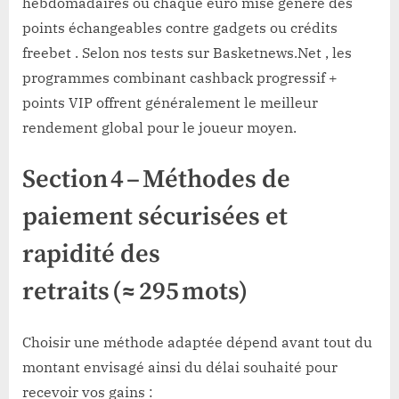
hebdomadaires où chaque euro misé génère des
points échangeables contre gadgets ou crédits
freebet . Selon nos tests sur Basketnews.Net , les
programmes combinant cashback progressif +
points VIP offrent généralement le meilleur
rendement global pour le joueur moyen.
Section 4 – Méthodes de
paiement sécurisées et
rapidité des
retraits (≈ 295 mots)
Choisir une méthode adaptée dépend avant tout du
montant envisagé ainsi du délai souhaité pour
recevoir vos gains :