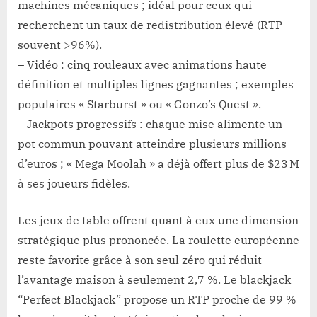
machines mécaniques ; idéal pour ceux qui
recherchent un taux de redistribution élevé (RTP
souvent >96%).
– Vidéo : cinq rouleaux avec animations haute
définition et multiples lignes gagnantes ; exemples
populaires « Starburst » ou « Gonzo’s Quest ».
– Jackpots progressifs : chaque mise alimente un
pot commun pouvant atteindre plusieurs millions
d’euros ; « Mega Moolah » a déjà offert plus de $23 M
à ses joueurs fidèles.
Les jeux de table offrent quant à eux une dimension
stratégique plus prononcée. La roulette européenne
reste favorite grâce à son seul zéro qui réduit
l’avantage maison à seulement 2,7 %. Le blackjack
“Perfect Blackjack” propose un RTP proche de 99 %