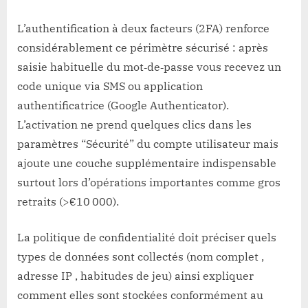
L’authentification à deux facteurs (2FA) renforce
considérablement ce périmètre sécurisé : après
saisie habituelle du mot‑de‑passe vous recevez un
code unique via SMS ou application
authentificatrice (Google Authenticator).
L’activation ne prend quelques clics dans les
paramètres “Sécurité” du compte utilisateur mais
ajoute une couche supplémentaire indispensable
surtout lors d’opérations importantes comme gros
retraits (>€10 000).
La politique de confidentialité doit préciser quels
types de données sont collectés (nom complet ,
adresse IP , habitudes de jeu) ainsi expliquer
comment elles sont stockées conformément au