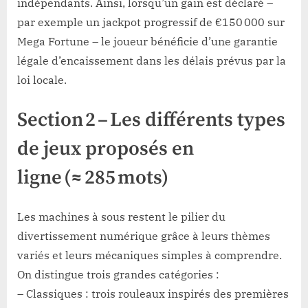
indépendants. Ainsi, lorsqu’un gain est déclaré –
par exemple un jackpot progressif de €150 000 sur
Mega Fortune – le joueur bénéficie d’une garantie
légale d’encaissement dans les délais prévus par la
loi locale.
Section 2 – Les différents types
de jeux proposés en
ligne (≈ 285 mots)
Les machines à sous restent le pilier du
divertissement numérique grâce à leurs thèmes
variés et leurs mécaniques simples à comprendre.
On distingue trois grandes catégories :
– Classiques : trois rouleaux inspirés des premières