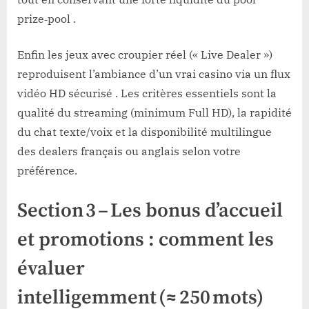
prize‑pool .
Enfin les jeux avec croupier réel (« Live Dealer »)
reproduisent l’ambiance d’un vrai casino via un flux
vidéo HD sécurisé . Les critères essentiels sont la
qualité du streaming (minimum Full HD), la rapidité
du chat texte/voix et la disponibilité multilingue
des dealers français ou anglais selon votre
préférence.
Section 3 – Les bonus d’accueil
et promotions : comment les
évaluer
intelligemment (≈ 250 mots)