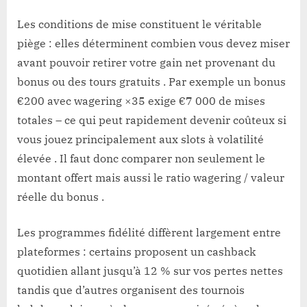
Les conditions de mise constituent le véritable
piège : elles déterminent combien vous devez miser
avant pouvoir retirer votre gain net provenant du
bonus ou des tours gratuits . Par exemple un bonus
€200 avec wagering ×35 exige €7 000 de mises
totales – ce qui peut rapidement devenir coûteux si
vous jouez principalement aux slots à volatilité
élevée . Il faut donc comparer non seulement le
montant offert mais aussi le ratio wagering / valeur
réelle du bonus .
Les programmes fidélité diffèrent largement entre
plateformes : certains proposent un cashback
quotidien allant jusqu’à 12 % sur vos pertes nettes
tandis que d’autres organisent des tournois