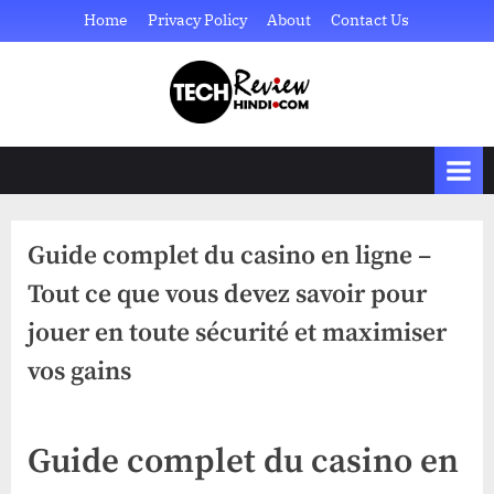
Skip
Home
Privacy Policy
About
Contact Us
to
content
TECH REVIEW
MOBILE,
GADGETS,
LAPTOPS &
APPLIANCES
Guide complet du casino en ligne –
Tout ce que vous devez savoir pour
jouer en toute sécurité et maximiser
vos gains
By
Posted
on
wasimakhter32@gmail.com
April 2, 2025
No Comments
on
Guide
Guide complet du casino en
complet
du