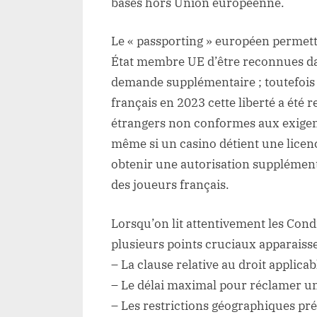
basés hors Union européenne.
Le « passporting » européen permett
État membre UE d’être reconnues da
demande supplémentaire ; toutefois 
français en 2023 cette liberté a été re
étrangers non conformes aux exigenc
même si un casino détient une licenc
obtenir une autorisation supplémenta
des joueurs français.
Lorsqu’on lit attentivement les Cond
plusieurs points cruciaux apparaisse
– La clause relative au droit applica
– Le délai maximal pour réclamer un
– Les restrictions géographiques pré