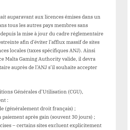
ait auparavant aux licences émises dans un
ns tous les autres pays membres sans
depuis la mise à jour du cadre réglementaire
streinte afin d’éviter l’afflux massif de sites
es locales (taxes spécifiques ANJ). Ainsi
e Malta Gaming Authority valide, il devra
ire auprès de l’ANJ s’il souhaite accepter
itions Générales d’Utilisation (CGU),
nt :
ble (généralement droit français) ;
 paiement après gain (souvent 30 jours) ;
cises – certains sites excluent explicitement