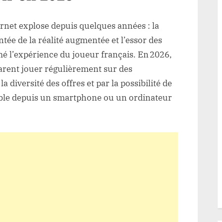
rnet explose depuis quelques années : la
tée de la réalité augmentée et l’essor des
é l’expérience du joueur français. En 2026,
larent jouer régulièrement sur des
 diversité des offres et par la possibilité de
ible depuis un smartphone ou un ordinateur