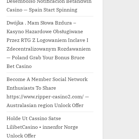
Desembolso Notificación Betandwin
Casino — Spain Start Spinning
Dwójka . Mam Słowa Bzdura –
Kasyno Hazardowe Obsługiwane
Przez RTG Z Logowaniem Inclave I
Zdecentralizowanym Rozdawaniem
— Poland Grab Your Bonus Bruce
Bet Casino
Become A Member Social Network
Enthusiasts To Share
https://www.ripper-casino2.com/ —
Australasian region Unlock Offer
Holde Ut Cassino Satse
LilibetCasino • innenfor Norge
Unlock Offer