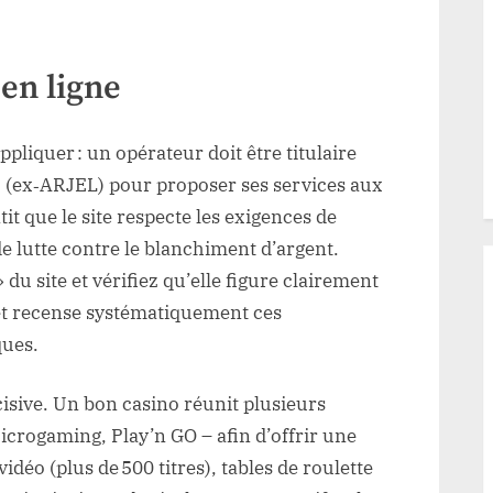
 en ligne
appliquer : un opérateur doit être titulaire
NJ (ex‑ARJEL) pour proposer ses services aux
it que le site respecte les exigences de
de lutte contre le blanchiment d’argent.
 du site et vérifiez qu’elle figure clairement
et recense systématiquement ces
ques.
cisive. Un bon casino réunit plusieurs
rogaming, Play’n GO – afin d’offrir une
déo (plus de 500 titres), tables de roulette