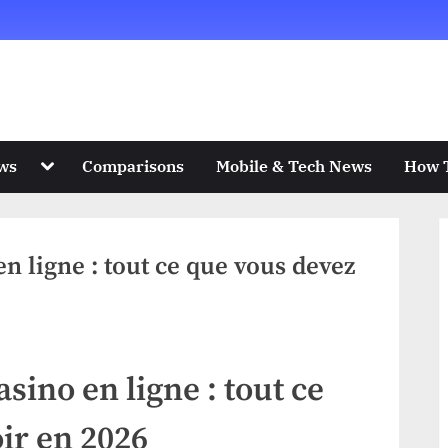
ILE, GADGETS, LAPTOPS & APPLIANCES
Toggle
ws
Comparisons
Mobile & Tech News
How 
sub-
menu
n ligne : tout ce que vous devez
sino en ligne : tout ce
ir en 2026