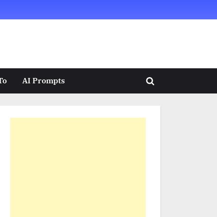
To
AI Prompts
Toggle
search
form