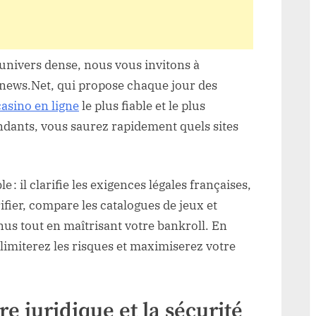
 univers dense, nous vous invitons à
etnews.Net, qui propose chaque jour des
asino en ligne
le plus fiable et le plus
ndants, vous saurez rapidement quels sites
 : il clarifie les exigences légales françaises,
rifier, compare les catalogues de jeux et
s tout en maîtrisant votre bankroll. En
imiterez les risques et maximiserez votre
e juridique et la sécurité