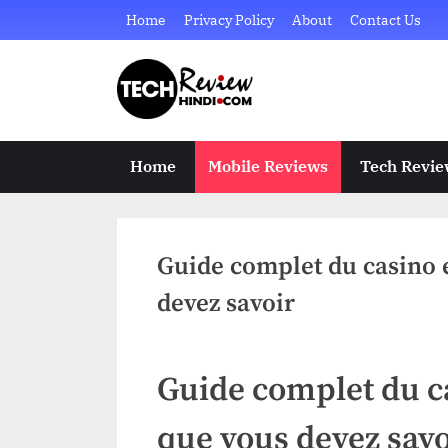
Skip
Home
Privacy Policy
About
Contact Us
to
content
TECH REVIEW MOB
Home
Mobile Reviews
Tech Revie
Guide complet du casino e
devez savoir
By
Posted
on
wasimakhter32@gmail.com
June 4, 2025
No Comments
on
Guide
Guide complet du ca
complet
du
que vous devez savo
casino