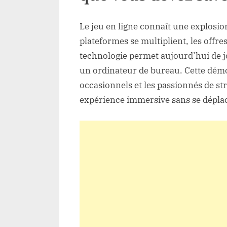
en
ligne
Le jeu en ligne connaît une explosio
–
plateformes se multiplient, les offre
Tout
technologie permet aujourd’hui de
ce
un ordinateur de bureau. Cette démocr
que
occasionnels et les passionnés de str
vous
expérience immersive sans se déplac
devez
savoir