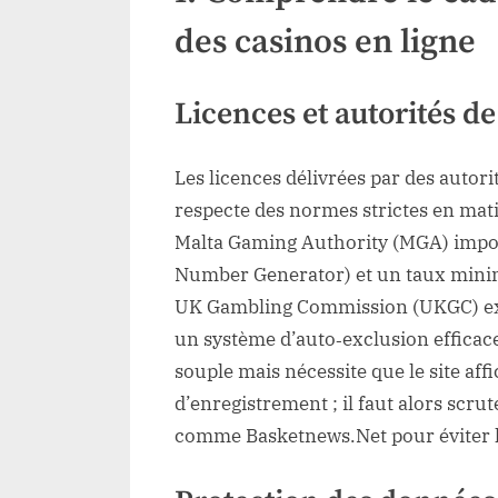
des casinos en ligne
Licences et autorités de
Les licences délivrées par des autor
respecte des normes strictes en mati
Malta Gaming Authority (MGA) impo
Number Generator) et un taux minim
UK Gambling Commission (UKGC) exig
un système d’auto‑exclusion efficace
souple mais nécessite que le site af
d’enregistrement ; il faut alors scrut
comme Basketnews.Net pour éviter 