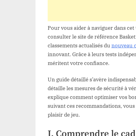
Pour vous aider à naviguer dans cet
consulter le site de référence Bask
classements actualisés du
nouveau c
innovant. Grâce à leurs tests indépe
méritent votre confiance.
Un guide détaillé s’avère indispensable
détaille les mesures de sécurité à vé
explique comment optimiser vos bonu
suivant ces recommandations, vous l
plaisir de jeu.
I. Comprendre le cadr