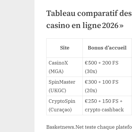
Tableau comparatif des
casino en ligne 2026 »
Site
Bonus d’accueil
CasinoX
€500 + 200 FS
(MGA)
(30x)
SpinMaster
€300 + 100 FS
(UKGC)
(20x)
CryptoSpin
€250 + 150 FS +
(Curaçao)
crypto cashback
Basketnews.Net teste chaque platefo