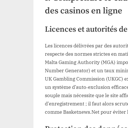
des casinos en ligne
Licences et autorités de
Les licences délivrées par des autor
respecte des normes strictes en mati
Malta Gaming Authority (MGA) impo
Number Generator) et un taux minim
UK Gambling Commission (UKGC) exig
un système d’auto‑exclusion efficace
souple mais nécessite que le site af
d’enregistrement ; il faut alors scrut
comme Basketnews.Net pour éviter 