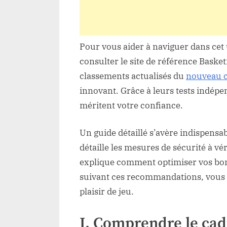
Pour vous aider à naviguer dans cet
consulter le site de référence Bask
classements actualisés du
nouveau c
innovant. Grâce à leurs tests indépe
méritent votre confiance.
Un guide détaillé s’avère indispensable
détaille les mesures de sécurité à vé
explique comment optimiser vos bonu
suivant ces recommandations, vous l
plaisir de jeu.
I. Comprendre le cadr