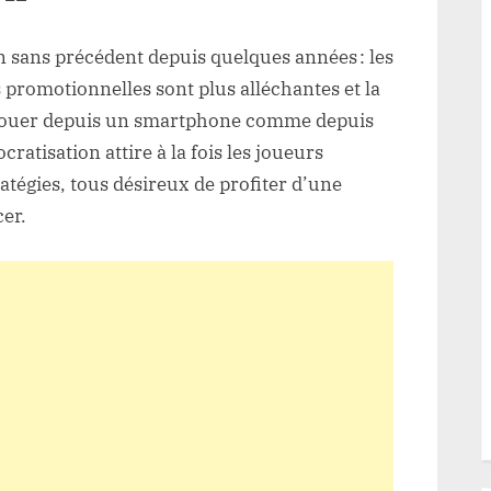
n sans précédent depuis quelques années : les
s promotionnelles sont plus alléchantes et la
 jouer depuis un smartphone comme depuis
atisation attire à la fois les joueurs
atégies, tous désireux de profiter d’une
er.