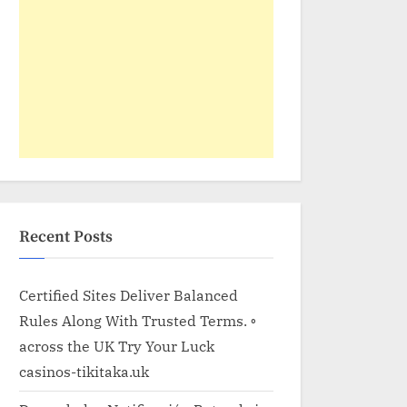
Recent Posts
Certified Sites Deliver Balanced
Rules Along With Trusted Terms. ◦
across the UK Try Your Luck
casinos-tikitaka.uk