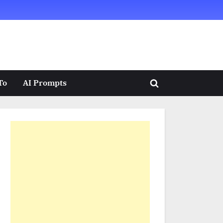
To
AI Prompts
Toggle
search
form