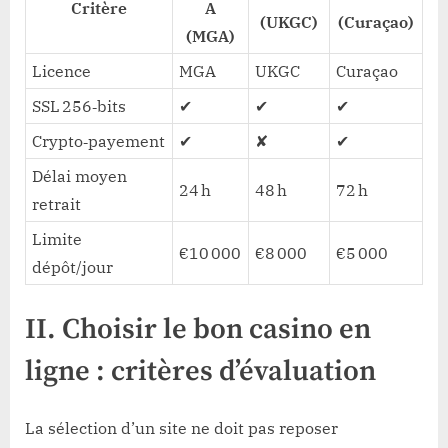
Critère
A
(UKGC)
(Curaçao)
(MGA)
Licence
MGA
UKGC
Curaçao
SSL 256‑bits
✔︎
✔︎
✔︎
Crypto‑payement
✔︎
✘
✔︎
Délai moyen
24 h
48 h
72 h
retrait
Limite
€10 000
€8 000
€5 000
dépôt/jour
II. Choisir le bon casino en
ligne : critères d’évaluation
La sélection d’un site ne doit pas reposer