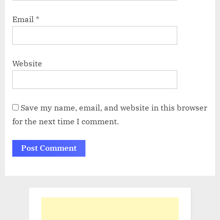
Email
*
Website
Save my name, email, and website in this browser
for the next time I comment.