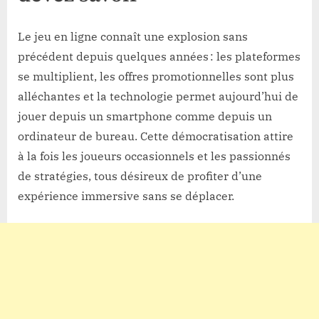
–
Tout
Le jeu en ligne connaît une explosion sans
ce
précédent depuis quelques années : les plateformes
que
se multiplient, les offres promotionnelles sont plus
vous
alléchantes et la technologie permet aujourd’hui de
devez
savoir
jouer depuis un smartphone comme depuis un
ordinateur de bureau. Cette démocratisation attire
à la fois les joueurs occasionnels et les passionnés
de stratégies, tous désireux de profiter d’une
expérience immersive sans se déplacer.