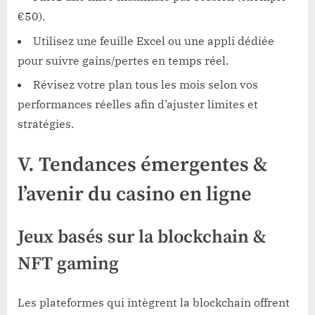
€50).
Utilisez une feuille Excel ou une appli dédiée
pour suivre gains/pertes en temps réel.
Révisez votre plan tous les mois selon vos
performances réelles afin d’ajuster limites et
stratégies.
V. Tendances émergentes &
l’avenir du casino en ligne
Jeux basés sur la blockchain &
NFT gaming
Les plateformes qui intègrent la blockchain offrent