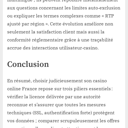
aux questions concernant les limites auto‑exclusion
ou expliquer les termes complexes comme « RTP
ajusté par région ». Cette évolution améliore non
seulement la satisfaction client mais aussi la
conformité réglementaire grâce à une traçabilité
accrue des interactions utilisateur‑casino.
Conclusion
En résumé, choisir judicieusement son casino
online France repose sur trois piliers essentiels :
vérifier la licence délivrée par une autorité
reconnue et s’assurer que toutes les mesures
techniques (SSL, authentification forte) protègent
vos données ; comparer scrupuleusement les offres