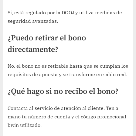
Sí, está regulado por la DGOJ y utiliza medidas de
seguridad avanzadas.
¿Puedo retirar el bono
directamente?
No, el bono no es retirable hasta que se cumplan los
requisitos de apuesta y se transforme en saldo real.
¿Qué hago si no recibo el bono?
Contacta al servicio de atención al cliente. Ten a
mano tu número de cuenta y el código promocional
bwin utilizado.