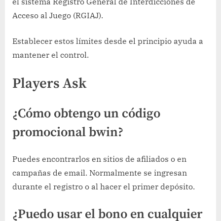
el sistema Registro General de Interdicciones de
Acceso al Juego (RGIAJ).
Establecer estos límites desde el principio ayuda a
mantener el control.
Players Ask
¿Cómo obtengo un código
promocional bwin?
Puedes encontrarlos en sitios de afiliados o en
campañas de email. Normalmente se ingresan
durante el registro o al hacer el primer depósito.
¿Puedo usar el bono en cualquier