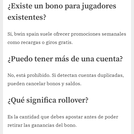
¿Existe un bono para jugadores
existentes?
Sí, bwin spain suele ofrecer promociones semanales
como recargas o giros gratis.
¿Puedo tener más de una cuenta?
No, está prohibido. Si detectan cuentas duplicadas,
pueden cancelar bonos y saldos.
¿Qué significa rollover?
Es la cantidad que debes apostar antes de poder
retirar las ganancias del bono.