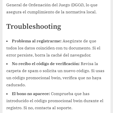
General de Ordenación del Juego (DGOJ), lo que
asegura el cumplimiento de la normativa local.
Troubleshooting
Problema al registrarme:
Asegúrate de que
todos los datos coinciden con tu documento. Si el
error persiste, borra la caché del navegador.
No recibo el código de verificación:
Revisa la
carpeta de spam o solicita un nuevo código. Si usas
un código promocional bwin, verifica que no haya
caducado.
El bono no aparece:
Comprueba que has
introducido el código promocional bwin durante el
registro. Si no, contacta al soporte.