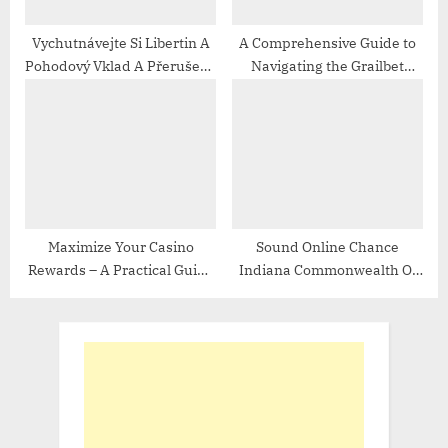
Vychutnávejte Si Libertin A
A Comprehensive Guide to
Pohodový Vklad A Přerušený
Navigating the Grailbet
Soulož . CZ Enjoy the Game
Casino Login Process
Arena Casino
Maximize Your Casino
Sound Online Chance
Rewards – A Practical Guide
Indiana Commonwealth Of
to Smart Play
Australia – AU Sign Up
Today Comicplay Online
Casino