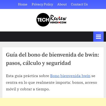
Skip
Home
Privacy Policy
About
Contact Us
to
content
TECH REVIEW
MOBILE,
GADGETS,
LAPTOPS &
APPLIANCES
Guía del bono de bienvenida de bwin:
pasos, cálculo y seguridad
By
Posted
wasimakhter32@gmail.com
August 13, 2015
Esta guía práctica sobre
Bono bienvenida bwin
se
on
centra en lo que realmente importa: bonos, acceso
móvil y cobrar a tiempo.