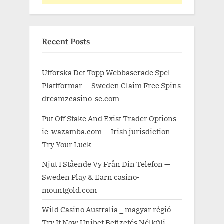
Recent Posts
Utforska Det Topp Webbaserade Spel
Plattformar — Sweden Claim Free Spins
dreamzcasino-se.com
Put Off Stake And Exist Trader Options
ie-wazamba.com — Irish jurisdiction
Try Your Luck
Njut I Stående Vy Från Din Telefon —
Sweden Play & Earn casino-
mountgold.com
Wild Casino Australia _ magyar régió
Try It Now Unibet Befizetés Nélküli