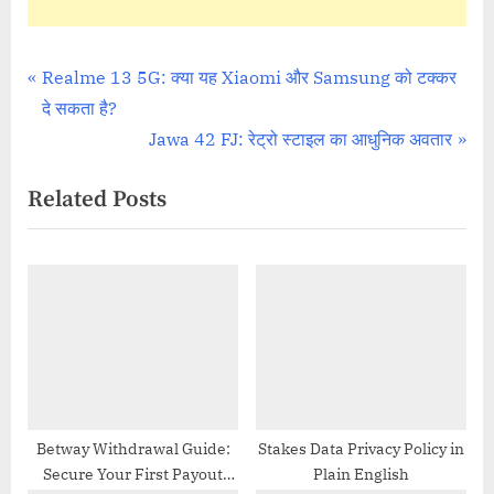
Mobile Reviews
Post
P
Realme 13 5G: क्या यह Xiaomi और Samsung को टक्कर
r
दे सकता है?
navigation
e
N
Jawa 42 FJ: रेट्रो स्टाइल का आधुनिक अवतार
v
e
Related Posts
i
x
o
t
u
P
s
o
P
s
o
t
s
:
t
:
Betway Withdrawal Guide:
Stakes Data Privacy Policy in
Secure Your First Payout
Plain English