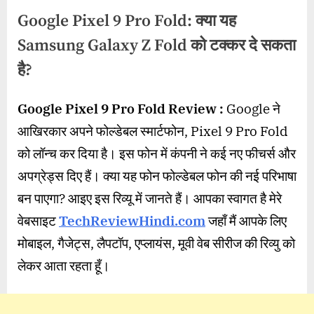
Google Pixel 9 Pro Fold: क्या यह
Samsung Galaxy Z Fold को टक्कर दे सकता
है?
By
Posted
on
wasimakhter32@gmail.com
August 6, 2024
No Comments
Google Pixel 9 Pro Fold Review :
Google ने
on
Google
आखिरकार अपने फोल्डेबल स्मार्टफोन, Pixel 9 Pro Fold
Pixel
9
को लॉन्च कर दिया है। इस फोन में कंपनी ने कई नए फीचर्स और
Pro
अपग्रेड्स दिए हैं। क्या यह फोन फोल्डेबल फोन की नई परिभाषा
Fold:
क्या
बन पाएगा? आइए इस रिव्यू में जानते हैं। आपका स्वागत है मेरे
यह
वेबसाइट
TechReviewHindi.com
जहाँ मैं आपके लिए
Samsung
मोबाइल, गैजेट्स, लैपटॉप, एप्लायंस, मूवी वेब सीरीज की रिव्यु को
Galaxy
Z
लेकर आता रहता हूँ।
Fold
को
टक्कर