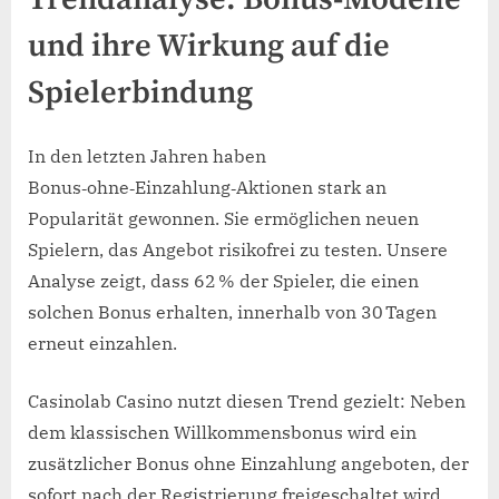
Trendanalyse: Bonus‑Modelle
und ihre Wirkung auf die
Spielerbindung
In den letzten Jahren haben
Bonus‑ohne‑Einzahlung‑Aktionen stark an
Popularität gewonnen. Sie ermöglichen neuen
Spielern, das Angebot risikofrei zu testen. Unsere
Analyse zeigt, dass 62 % der Spieler, die einen
solchen Bonus erhalten, innerhalb von 30 Tagen
erneut einzahlen.
Casinolab Casino nutzt diesen Trend gezielt: Neben
dem klassischen Willkommensbonus wird ein
zusätzlicher Bonus ohne Einzahlung angeboten, der
sofort nach der Registrierung freigeschaltet wird.