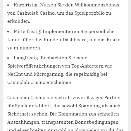
Kurzfristig: Nutzen Sie den Willkommensbonus
von Casinolab Casino, um das Spielportfolio zu
erkunden.
Mittelfristig: Implementieren Sie persönliche
Limits über das Kunden‑Dashboard, um das Risiko
zu minimieren.
Langfristig: Beobachten Sie neue
Spielveröffentlichungen von Top‑Anbietern wie
NetEnt und Microgaming, die regelmäßig bei
Casinolab Casino erscheinen.
Casinolab Casino hat sich als zuverlässiger Partner
für Spieler etabliert, die sowohl Spannung als auch
Sicherheit suchen. Die Kombination aus schnellen
Auszahlungen, transparenten Bonusbedingungen
und einer breiten Auswahl an Slotspielen macht das