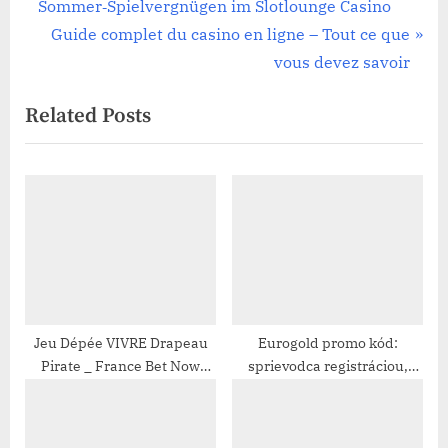
r
Sommer‑Spielvergnügen im Slotlounge Casino
navigation
e
N
Guide complet du casino en ligne – Tout ce que
v
e
vous devez savoir
i
x
Related Posts
o
t
u
P
s
o
P
s
o
t
s
:
t
:
Jeu Dépée VIVRE Drapeau
Eurogold promo kód:
Pirate _ France Bet Now
sprievodca registráciou,
Majestic Slots
bonusom a výhrami