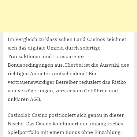
Im Vergleich zu klassischen Land‑Casinos zeichnet
sich das digitale Umfeld durch sofortige
Transaktionen und transparente
Bonusbedingungen aus. Hierbei ist die Auswahl des
richtigen Anbieters entscheidend: Ein
vertrauenswürdiger Betreiber reduziert das Risiko
von Verzögerungen, versteckten Gebühren und
unklaren AGB.
Casinolab Casino positioniert sich genau in dieser
Nische. Das Casino kombiniert ein umfangreiches
Spielportfolio mit einem Bonus ohne Einzahlung,