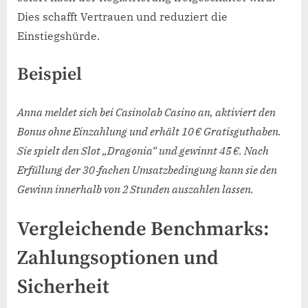
Dies schafft Vertrauen und reduziert die
Einstiegshürde.
Beispiel
Anna meldet sich bei Casinolab Casino an, aktiviert den
Bonus ohne Einzahlung und erhält 10 € Gratisguthaben.
Sie spielt den Slot „Dragonia“ und gewinnt 45 €. Nach
Erfüllung der 30‑fachen Umsatzbedingung kann sie den
Gewinn innerhalb von 2 Stunden auszahlen lassen.
Vergleichende Benchmarks:
Zahlungsoptionen und
Sicherheit