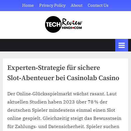
Skip
Home
Privacy Policy
About
Contact Us
to
content
TECH REVIEW
MOBILE,
GADGETS,
LAPTOPS &
APPLIANCES
Experten‑Strategie für sichere
Slot‑Abenteuer bei Casinolab Casino
By
Posted
on
wasimakhter32@gmail.com
January 14, 2026
No Comments
Der Online‑Glücksspielmarkt wächst rasant. Laut
on
Experten‑Strategie
aktuellen Studien haben 2023 über 78 % der
für
deutschen Spieler mindestens einmal einen Slot
sichere
Slot‑Abenteuer
online gespielt. Gleichzeitig steigt das Bewusstsein
bei
für Zahlungs‑ und Datensicherheit. Spieler suchen
Casinolab