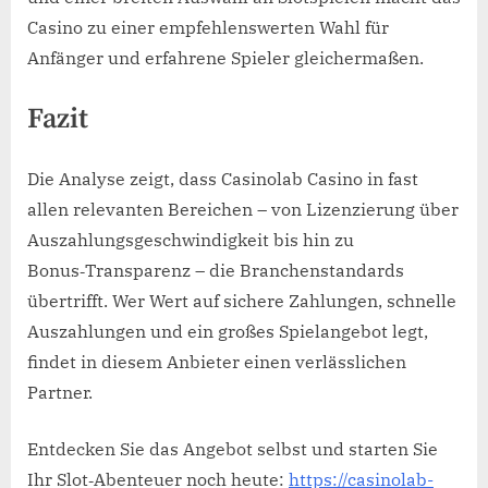
Casino zu einer empfehlenswerten Wahl für
Anfänger und erfahrene Spieler gleichermaßen.
Fazit
Die Analyse zeigt, dass Casinolab Casino in fast
allen relevanten Bereichen – von Lizenzierung über
Auszahlungsgeschwindigkeit bis hin zu
Bonus‑Transparenz – die Branchenstandards
übertrifft. Wer Wert auf sichere Zahlungen, schnelle
Auszahlungen und ein großes Spielangebot legt,
findet in diesem Anbieter einen verlässlichen
Partner.
Entdecken Sie das Angebot selbst und starten Sie
Ihr Slot‑Abenteuer noch heute:
https://casinolab-