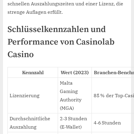
schnellen Auszahlungszeiten und einer Lizenz, die
strenge Auflagen erfüllt.
Schlüsselkennzahlen und
Performance von Casinolab
Casino
Kennzahl
Wert (2023)
Branchen‑Bench
Malta
Gaming
Lizenzierung
85 % der Top‑Cas
Authority
(MGA)
Durchschnittliche
2‑3 Stunden
4‑6 Stunden
Auszahlung
(E‑Wallet)