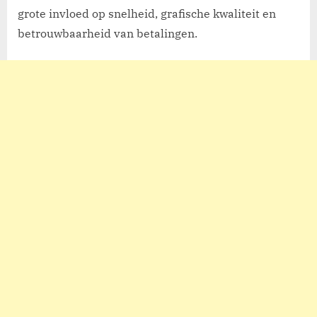
Gigaspinz
grote invloed op snelheid, grafische kwaliteit en
Casino:
betrouwbaarheid van betalingen.
wie
levert
de
beste
spelervaring?