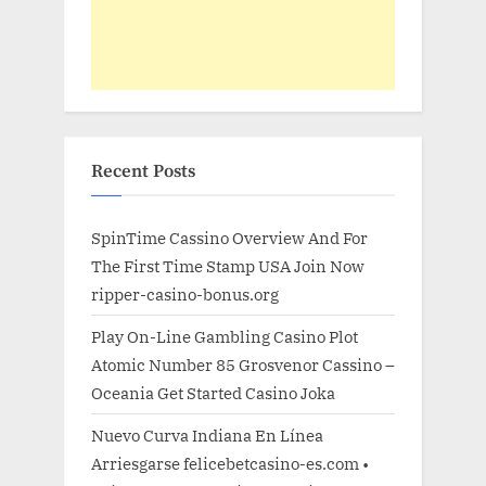
Recent Posts
SpinTime Cassino Overview And For
The First Time Stamp USA Join Now
ripper-casino-bonus.org
Play On-Line Gambling Casino Plot
Atomic Number 85 Grosvenor Cassino –
Oceania Get Started Casino Joka
Nuevo Curva Indiana En Línea
Arriesgarse felicebetcasino-es.com •