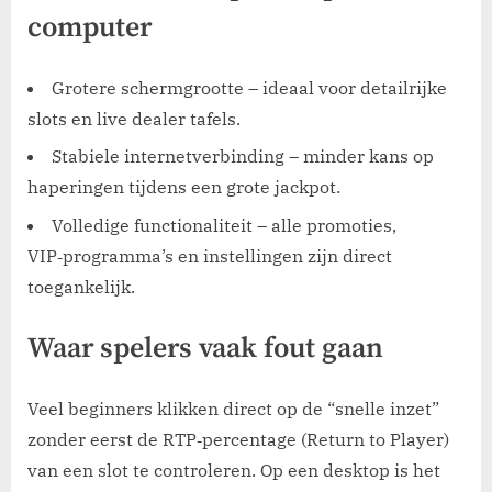
computer
Grotere schermgrootte – ideaal voor detailrijke
slots en live dealer tafels.
Stabiele internetverbinding – minder kans op
haperingen tijdens een grote jackpot.
Volledige functionaliteit – alle promoties,
VIP‑programma’s en instellingen zijn direct
toegankelijk.
Waar spelers vaak fout gaan
Veel beginners klikken direct op de “snelle inzet”
zonder eerst de RTP‑percentage (Return to Player)
van een slot te controleren. Op een desktop is het