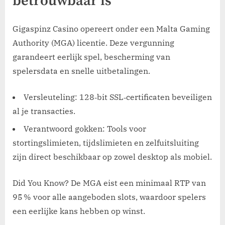
betrouwbaar is
Gigaspinz Casino opereert onder een Malta Gaming
Authority (MGA) licentie. Deze vergunning
garandeert eerlijk spel, bescherming van
spelersdata en snelle uitbetalingen.
Versleuteling: 128‑bit SSL‑certificaten beveiligen
al je transacties.
Verantwoord gokken: Tools voor
stortingslimieten, tijdslimieten en zelfuitsluiting
zijn direct beschikbaar op zowel desktop als mobiel.
Did You Know? De MGA eist een minimaal RTP van
95 % voor alle aangeboden slots, waardoor spelers
een eerlijke kans hebben op winst.