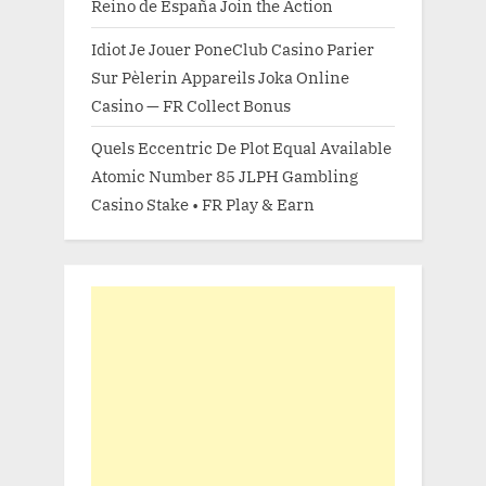
Reino de España Join the Action
Idiot Je Jouer PoneClub Casino Parier
Sur Pèlerin Appareils Joka Online
Casino — FR Collect Bonus
Quels Eccentric De Plot Equal Available
Atomic Number 85 JLPH Gambling
Casino Stake • FR Play & Earn