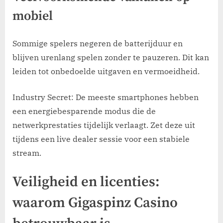
mobiel
Sommige spelers negeren de batterijduur en
blijven urenlang spelen zonder te pauzeren. Dit kan
leiden tot onbedoelde uitgaven en vermoeidheid.
Industry Secret: De meeste smartphones hebben
een energiebesparende modus die de
netwerkprestaties tijdelijk verlaagt. Zet deze uit
tijdens een live dealer sessie voor een stabiele
stream.
Veiligheid en licenties:
waarom Gigaspinz Casino