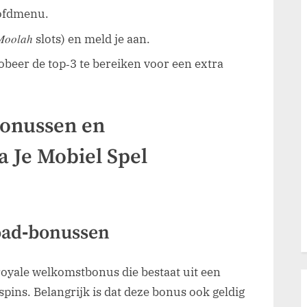
oofdmenu.
Moolah
slots) en meld je aan.
robeer de top‑3 te bereiken voor een extra
Bonussen en
 Je Mobiel Spel
oad‑bonussen
 royale welkomstbonus die bestaat uit een
pins. Belangrijk is dat deze bonus ook geldig