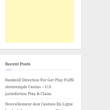
Recent Posts
Bankroll Direction For Get Play Fulfil
slotstemple Casino – U.S.
jurisdiction Play & Claim
Nouvellement Aux Casinos En Ligne