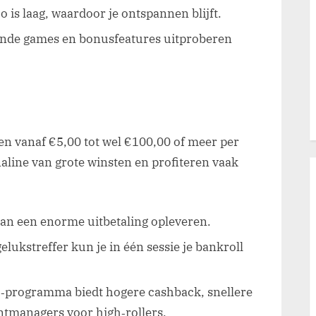
co is laag, waardoor je ontspannen blijft.
llende games en bonusfeatures uitproberen
en vanaf €5,00 tot wel €100,00 of meer per
aline van grote winsten en profiteren vaak
kan een enorme uitbetaling opleveren.
gelukstreffer kun je in één sessie je bankroll
P‑programma biedt hogere cashback, snellere
ntmanagers voor high‑rollers.