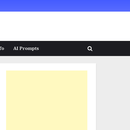
To
AI Prompts
Toggle
search
form