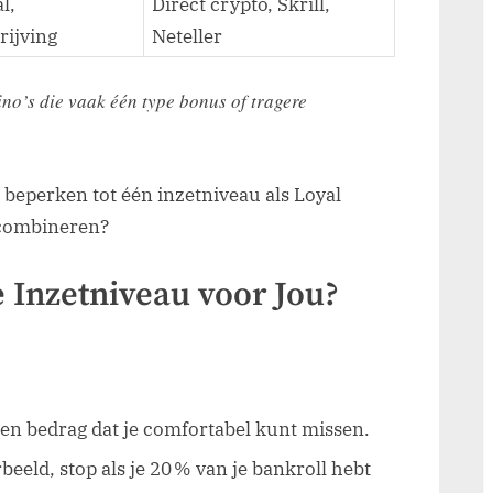
l,
Direct crypto, Skrill,
ijving
Neteller
ino’s die vaak één type bonus of tragere
 beperken tot één inzetniveau als Loyal
t combineren?
e Inzetniveau voor Jou?
een bedrag dat je comfortabel kunt missen.
rbeeld, stop als je 20 % van je bankroll hebt