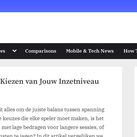
ILE, GADGETS, LAPTOPS & APPLIANCES
Toggle
ws
Comparisons
Mobile & Tech News
How 
sub-
menu
 Kiezen van Jouw Inzetniveau
t alles om de juiste balans tussen spanning
e keuzes die elke speler moet maken, is het
e met lage bedragen voor langere sessies, of
sten te jagen? In dit artikel vergelijken we