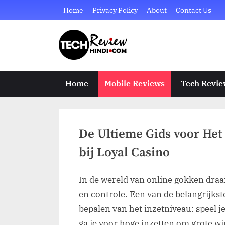
Skip
Home
Privacy Policy
About
Contact Us
to
content
TECH REVIEW MOB
Home
Mobile Reviews
Tech Revie
De Ultieme Gids voor Het
bij Loyal Casino
By
Posted
on
wasimakhter32@gmail.com
December 14, 2025
No Comments
In de wereld van online gokken draai
on
De
en controle. Een van de belangrijkst
Ultieme
bepalen van het inzetniveau: speel j
Gids
ga je voor hoge inzetten om grote win
voor