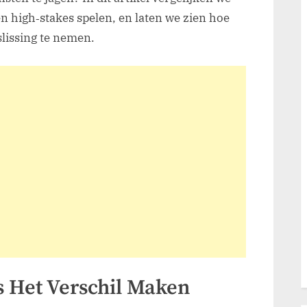
n high‑stakes spelen, en laten we zien hoe
slissing te nemen.
 Het Verschil Maken