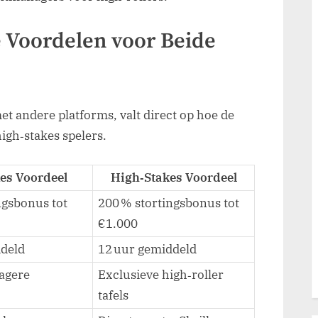
e Voordelen voor Beide
et andere platforms, valt direct op hoe de
high‑stakes spelers.
es Voordeel
High‑Stakes Voordeel
ngsbonus tot
200 % stortingsbonus tot
€1.000
ddeld
12 uur gemiddeld
lagere
Exclusieve high‑roller
tafels