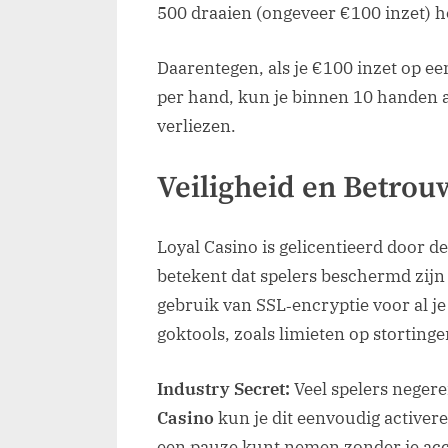
500 draaien (ongeveer €100 inzet) h
Daarentegen, als je €100 inzet op ee
per hand, kun je binnen 10 handen 
verliezen.
Veiligheid en Betrou
Loyal Casino is gelicentieerd door d
betekent dat spelers beschermd zijn 
gebruik van SSL‑encryptie voor al je
goktools, zoals limieten op stortingen
Industry Secret:
Veel spelers negeren
Casino
kun je dit eenvoudig activere
een pauze kunt nemen zonder je acco