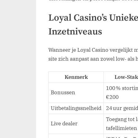
Loyal Casino’s Uniek
Inzetniveaus
Wanneer je Loyal Casino vergelijkt m
site zich aanpast aan zowel low‑ als 
Kenmerk
Low‑Stak
100 % storti
Bonussen
€200
Uitbetalingssnelheid
24 uur gemi
Toegang tot 
Live dealer
tafellimieten