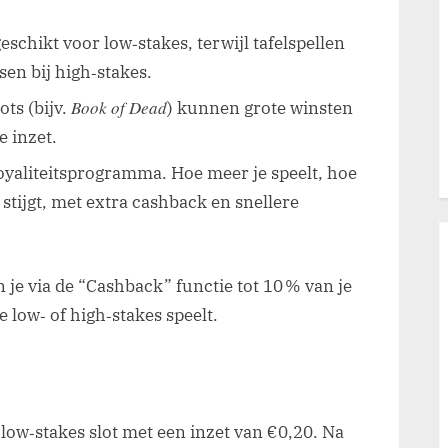
geschikt voor low‑stakes, terwijl tafelspellen
sen bij high‑stakes.
Book of Dead
ots (bijv.
) kunnen grote winsten
e inzet.
oyaliteitsprogramma. Hoe meer je speelt, hoe
 stijgt, met extra cashback en snellere
 je via de “Cashback” functie tot 10 % van je
e low‑ of high‑stakes speelt.
n low‑stakes slot met een inzet van €0,20. Na