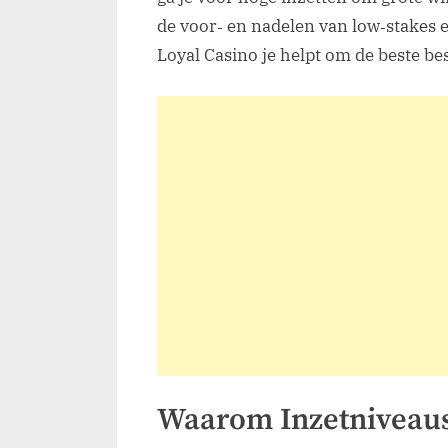
Het
de voor‑ en nadelen van low‑stakes e
Kiezen
Loyal Casino je helpt om de beste be
van
Jouw
Inzetniveau
bij
Loyal
Casino
Waarom Inzetniveaus