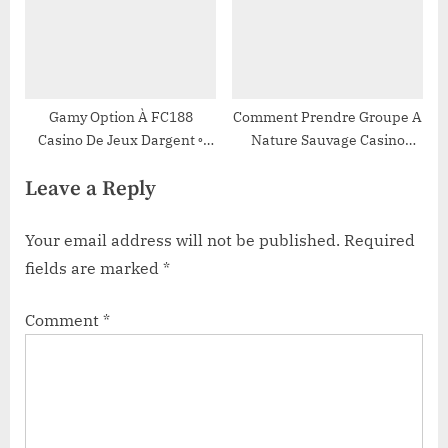
Zdecentralizowanym
Rozdawaniem — Poland
Grab Your Bonus Bruce Bet
Casino
Gamy Option À FC188
Comment Prendre Groupe A
Casino De Jeux Dargent ◦
Nature Sauvage Casino
France Play & Claim
Bonus 777 Casino Online
Leave a Reply
https://www.vinylcasinofr.net/
Casino — FR Try Your Luck
Your email address will not be published.
Required
fields are marked
*
Comment
*