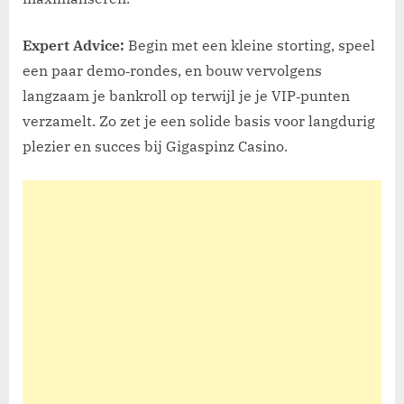
Expert Advice:
Begin met een kleine storting, speel
een paar demo‑rondes, en bouw vervolgens
langzaam je bankroll op terwijl je je VIP‑punten
verzamelt. Zo zet je een solide basis voor langdurig
plezier en succes bij Gigaspinz Casino.