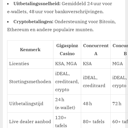
Uitbetalingssnelheid:
Gemiddeld 24 uur voor
e‑wallets, 48 uur voor bankoverschrijvingen.
Cryptobetalingen:
Ondersteuning voor Bitcoin,
Ethereum en andere populaire munten.
Gigaspinz
Concurrent
Concur
Kenmerk
Casino
A
B
Licenties
KSA, MGA
KSA
MGA
iDEAL,
iDEAL,
iDEAL,
Stortingsmethoden
creditcard,
creditcard
crypto
crypto
24 h
Uitbetalingstijd
48 h
72 h
(e‑wallet)
120+
Live dealer aanbod
80+ tafels
60+ taf
tafels