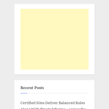
Recent Posts
Certified Sites Deliver Balanced Rules