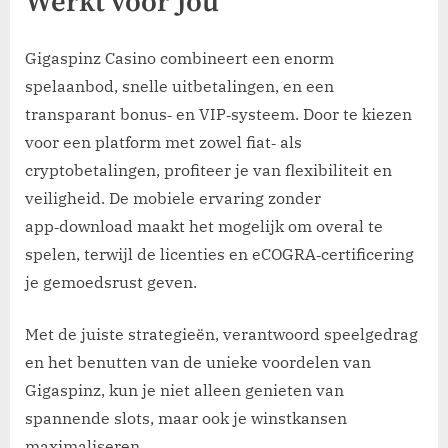
Werkt voor Jou
Gigaspinz Casino combineert een enorm
spelaanbod, snelle uitbetalingen, en een
transparant bonus‑ en VIP‑systeem. Door te kiezen
voor een platform met zowel fiat‑ als
cryptobetalingen, profiteer je van flexibiliteit en
veiligheid. De mobiele ervaring zonder
app‑download maakt het mogelijk om overal te
spelen, terwijl de licenties en eCOGRA‑certificering
je gemoedsrust geven.
Met de juiste strategieën, verantwoord speelgedrag
en het benutten van de unieke voordelen van
Gigaspinz, kun je niet alleen genieten van
spannende slots, maar ook je winstkansen
maximaliseren.