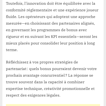
Toutefois, l’innovation doit être équilibrée avec la
conformité réglementaire et une expérience joueur
fluide. Les opérateurs qui adoptent une approche
mesurée—en choisissant des partenaires alignés,
en governant les programmes de bonus avec
rigueur et en suivant les KPI essentiels—seront les
mieux placés pour consolider leur position à long
terme.
Réfléchissez à vos propres stratégies de
partenariat : quels bonus pourraient devenir votre
prochain avantage concurrentiel ? La réponse se
trouve souvent dans la capacité à combiner
expertise technique, créativité promotionnelle et
respect des exigences légales.