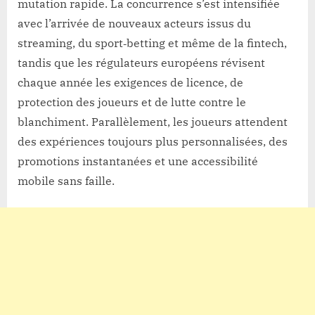
mutation rapide. La concurrence s’est intensifiée
les
avec l’arrivée de nouveaux acteurs issus du
plateformes
de
streaming, du sport‑betting et même de la fintech,
jeux
tandis que les régulateurs européens révisent
en
chaque année les exigences de licence, de
ligne
protection des joueurs et de lutte contre le
utilisent
les
blanchiment. Parallèlement, les joueurs attendent
partenariats
des expériences toujours plus personnalisées, des
intelligents
promotions instantanées et une accessibilité
pour
mobile sans faille.
maximiser
les
bonus
et
renforcer
leur
position
sur
le