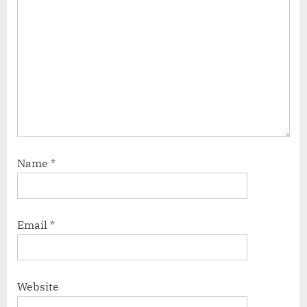
Name
*
Email
*
Website