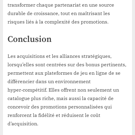
transformer chaque partenariat en une source
durable de croissance, tout en maîtrisant les
risques liés à la complexité des promotions.
Conclusion
Les acquisitions et les alliances stratégiques,
lorsqu’elles sont centrées sur des bonus pertinents,
permettent aux plateformes de jeu en ligne de se
différencier dans un environnement
hyper‑compétitif. Elles offrent non seulement un
catalogue plus riche, mais aussi la capacité de
concevoir des promotions personnalisées qui
renforcent la fidélité et réduisent le coût
d’acquisition.