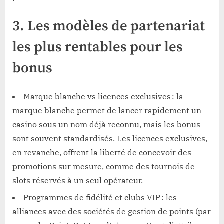
3. Les modèles de partenariat
les plus rentables pour les
bonus
Marque blanche vs licences exclusives : la
marque blanche permet de lancer rapidement un
casino sous un nom déjà reconnu, mais les bonus
sont souvent standardisés. Les licences exclusives,
en revanche, offrent la liberté de concevoir des
promotions sur mesure, comme des tournois de
slots réservés à un seul opérateur.
Programmes de fidélité et clubs VIP : les
alliances avec des sociétés de gestion de points (par