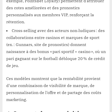
exemple, PointsBet Loyalty) permettent d’attribuer
des cotes améliorées et des pronostics
personnalisés aux membres VIP, renforçant la
rétention.
Cross‑selling avec des acteurs non‑ludiques : des
collaborations entre casinos et marques de sport
(ex. : Gunnars, site de pronostics) donnent
naissance à des bonus « pari sportif + casino », où un
pari gagnant sur le football débloque 20 % de crédit
de jeu.
Ces modèles montrent que la rentabilité provient
d’une combinaison de visibilité de marque, de
personnalisation de l’offre et de partage des coûts
marketing.