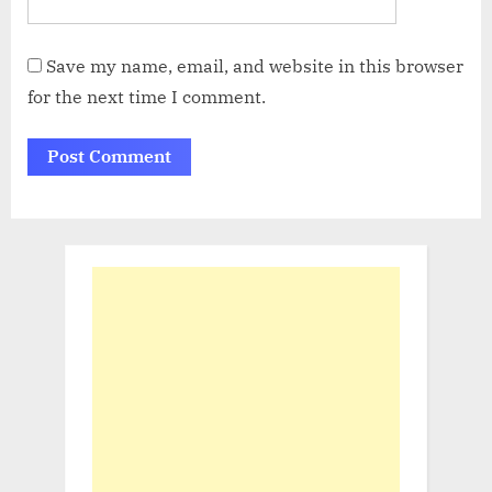
Save my name, email, and website in this browser
for the next time I comment.