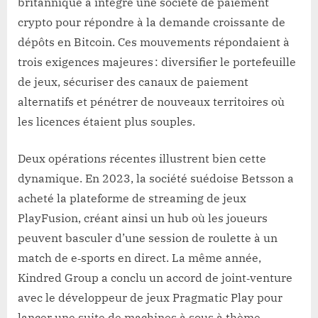
britannique a intégré une société de paiement
crypto pour répondre à la demande croissante de
dépôts en Bitcoin. Ces mouvements répondaient à
trois exigences majeures : diversifier le portefeuille
de jeux, sécuriser des canaux de paiement
alternatifs et pénétrer de nouveaux territoires où
les licences étaient plus souples.
Deux opérations récentes illustrent bien cette
dynamique. En 2023, la société suédoise Betsson a
acheté la plateforme de streaming de jeux
PlayFusion, créant ainsi un hub où les joueurs
peuvent basculer d’une session de roulette à un
match de e‑sports en direct. La même année,
Kindred Group a conclu un accord de joint‑venture
avec le développeur de jeux Pragmatic Play pour
lancer une suite de machines à sous à thème