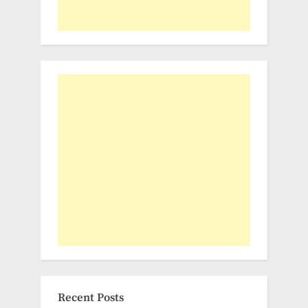
Recent Posts