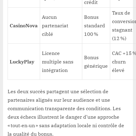
crédit
Taux de
Aucun
Bonus
conversio
CasinoNova
partenariat
standard
stagnant
ciblé
100 %
(12 %)
Licence
CAC +15 %
Bonus
LuckyPlay
multiple sans
churn
générique
intégration
élevé
Les deux succès partagent une sélection de
partenaires alignés sur leur audience et une
communication transparente des conditions. Les
deux échecs illustrent le danger d’une approche
« tout‑en‑un » sans adaptation locale ni contrôle de
la qualité du bonus.