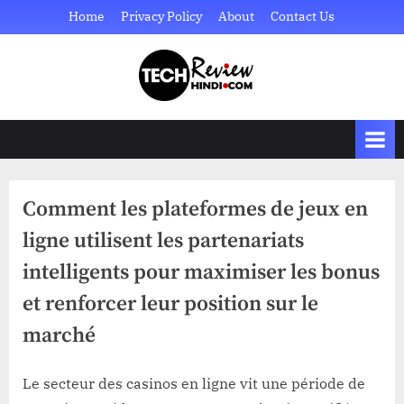
Skip
Home
Privacy Policy
About
Contact Us
to
content
TECH REVIEW
MOBILE,
GADGETS,
LAPTOPS &
APPLIANCES
Comment les plateformes de jeux en
ligne utilisent les partenariats
intelligents pour maximiser les bonus
et renforcer leur position sur le
marché
By
Posted
on
wasimakhter32@gmail.com
April 7, 2026
No Comments
Le secteur des casinos en ligne vit une période de
on
Comment