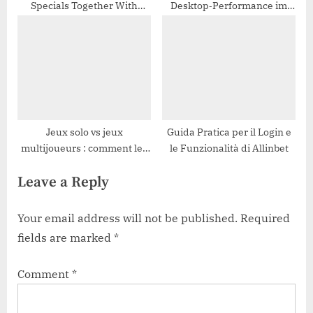
Specials Together With
Desktop‑Performance im
Offers For Players. ·
Viggoslots Casino: Ein
Nederland Get Free Bonus
umfassender Vergleich
TurbowinsCasino
Jeux solo vs jeux
Guida Pratica per il Login e
multijoueurs : comment les
le Funzionalità di Allinbet
programmes de fidélité
Leave a Reply
transforment l’expérience
estivale des slots
Your email address will not be published.
Required
fields are marked
*
Comment
*