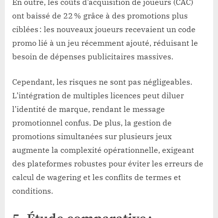
En outre, les coûts d’acquisition de joueurs (CAC)
ont baissé de 22 % grâce à des promotions plus
ciblées : les nouveaux joueurs recevaient un code
promo lié à un jeu récemment ajouté, réduisant le
besoin de dépenses publicitaires massives.
Cependant, les risques ne sont pas négligeables.
L’intégration de multiples licences peut diluer
l’identité de marque, rendant le message
promotionnel confus. De plus, la gestion de
promotions simultanées sur plusieurs jeux
augmente la complexité opérationnelle, exigeant
des plateformes robustes pour éviter les erreurs de
calcul de wagering et les conflits de termes et
conditions.