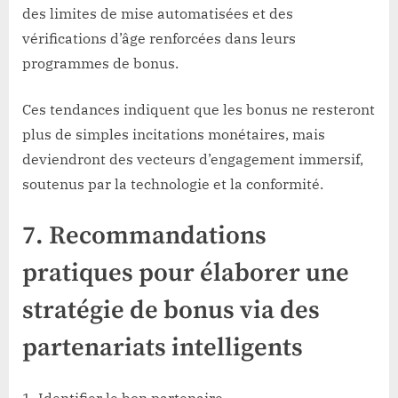
des limites de mise automatisées et des
vérifications d’âge renforcées dans leurs
programmes de bonus.
Ces tendances indiquent que les bonus ne resteront
plus de simples incitations monétaires, mais
deviendront des vecteurs d’engagement immersif,
soutenus par la technologie et la conformité.
7. Recommandations
pratiques pour élaborer une
stratégie de bonus via des
partenariats intelligents
Identifier le bon partenaire