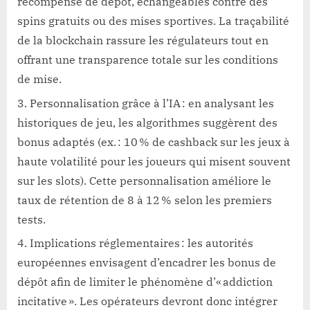
récompense de dépôt, échangeables contre des
spins gratuits ou des mises sportives. La traçabilité
de la blockchain rassure les régulateurs tout en
offrant une transparence totale sur les conditions
de mise.
Personnalisation grâce à l’IA : en analysant les
historiques de jeu, les algorithmes suggèrent des
bonus adaptés (ex. : 10 % de cashback sur les jeux à
haute volatilité pour les joueurs qui misent souvent
sur les slots). Cette personnalisation améliore le
taux de rétention de 8 à 12 % selon les premiers
tests.
Implications réglementaires : les autorités
européennes envisagent d’encadrer les bonus de
dépôt afin de limiter le phénomène d’« addiction
incitative ». Les opérateurs devront donc intégrer