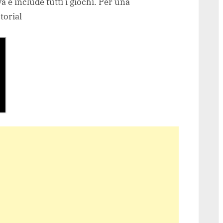
a e include tutti i giochi. Per una
torial