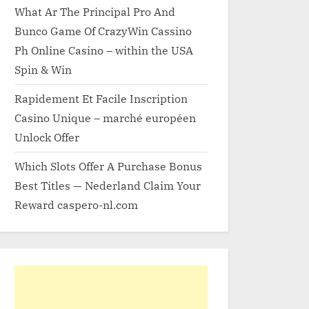
What Ar The Principal Pro And
Bunco Game Of CrazyWin Cassino
Ph Online Casino – within the USA
Spin & Win
Rapidement Et Facile Inscription
Casino Unique – marché européen
Unlock Offer
Which Slots Offer A Purchase Bonus
Best Titles — Nederland Claim Your
Reward caspero-nl.com