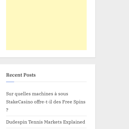
Recent Posts
Sur quelles machines à sous
StakeCasino offre-t-il des Free Spins
?
Dudespin Tennis Markets Explained