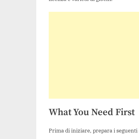
What You Need First
Prima di iniziare, prepara i seguenti