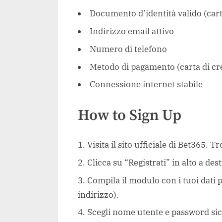
Documento d’identità valido (cart
Indirizzo email attivo
Numero di telefono
Metodo di pagamento (carta di cre
Connessione internet stabile
How to Sign Up
Visita il sito ufficiale di Bet365. T
Clicca su “Registrati” in alto a dest
Compila il modulo con i tuoi dati 
indirizzo).
Scegli nome utente e password sic