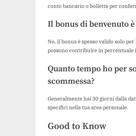
conto bancario o bolletta per confer
Il bonus di benvenuto è 
No, il bonus è spesso valido solo per le
possono contribuire in percentuale i
Quanto tempo ho per sod
scommessa?
Generalmente hai 30 giorni dalla data
specifici nella tua area personale.
Good to Know